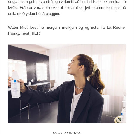
segja til sín gefur svo ótrúlega virkni til að halda í ferskleikann fram á
kvöld. Frábær vara sem ekki allir vita af og því skemmtilegt tips að
deila með ykkur hér á blogginu.
Water Mist fæst frá mörgum merkjum og ég nota frá
La Roche-
Posay,
fæst:
HÉR
Mynd: Aldís Páls