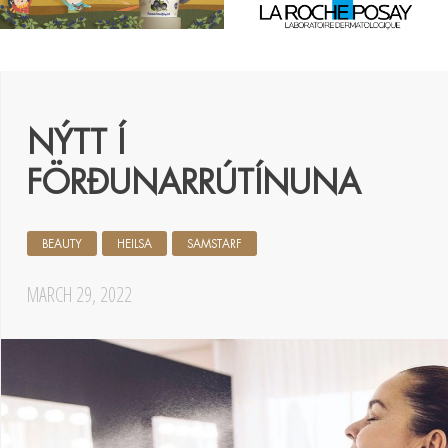
NÝTT Í
FÖRÐUNARRÚTÍNUNA
BEAUTY
HEILSA
SAMSTARF
MARCH 29, 2022