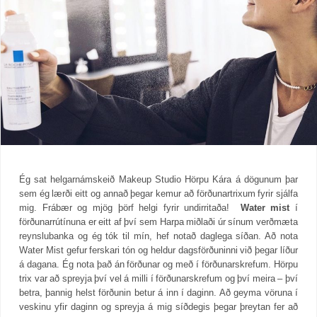
Ég sat helgarnámskeið Makeup Studio Hörpu Kára á dögunum þar
sem ég lærði eitt og annað þegar kemur að förðunartrixum fyrir sjálfa
mig. Frábær og mjög þörf helgi fyrir undirritaða!
Water mist
í
förðunarrútínuna er eitt af því sem Harpa miðlaði úr sínum verðmæta
reynslubanka og ég tók til mín, hef notað daglega síðan. Að nota
Water Mist gefur ferskari tón og heldur dagsförðuninni við þegar líður
á dagana. Ég nota það án förðunar og með í förðunarskrefum. Hörpu
trix var að spreyja því vel á milli í förðunarskrefum og því meira – því
betra, þannig helst förðunin betur á inn í daginn. Að geyma vöruna í
veskinu yfir daginn og spreyja á mig síðdegis þegar þreytan fer að