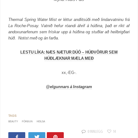
Thermal Spring Water Mist er léttur andlitsúði með lindarvatninu frá
La Roche-Posay. Vatnið hefur róandi áhrif á húðina, það er ríkt af
andoxunarfenum sem frískar upp á húðina og stuðlar að heilbrigðari
húð. Notist með og án farða.
LESTU LÍKA: NÆS NÆTUR DÚÓ – HÚÐVÖRUR SEM
HÚÐLÆKNAR MÆLA MEÐ
xx,-EG-.
@elgunnars á Instagram
BEAUTY
FÖRÐUN
HEILSA
0 INNLEGG
14
Share
Tweet
Pin