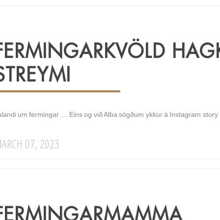
FERMINGARKVÖLD HAGK
STREYMI
alandi um fermingar … Eins og við Alba sögðum ykkur á Instagram story
ARCH 07, 2023
FERMINGARMAMMA