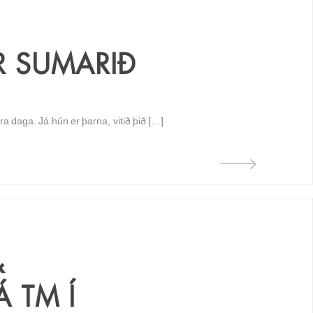
R SUMARIÐ
a daga. Já hún er þarna, vitið þið […]
&
 TM Í