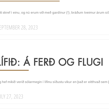
itt skref í einu, og nú erum við með gardínur (!), bráðum tveimur árum 
EPTEMBER 28, 2023
LÍFIÐ: Á FERÐ OG FLUGI
 hef mikið verið sólarmegin í lífinu síðustu vikur en það er eitthvað sem
ULY 27, 2023