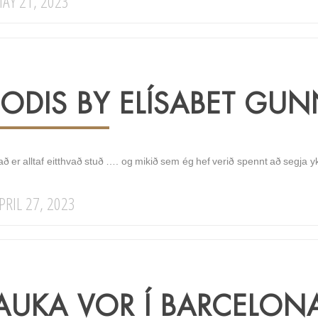
AY 21, 2023
JODIS BY ELÍSABET GU
ð er alltaf eitthvað stuð …. og mikið sem ég hef verið spennt að segja y
PRIL 27, 2023
AUKA VOR Í BARCELON