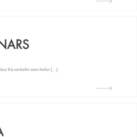
NNARS
kkur frá verkefni sem hefur […]
A