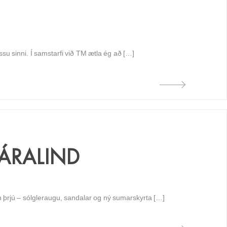
ssu sinni. Í samstarfi við TM ætla ég að […]
ÁRALIND
in þrjú – sólgleraugu, sandalar og ný sumarskyrta […]