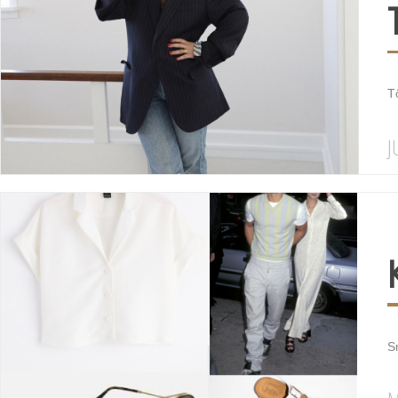
Tö
J
Sm