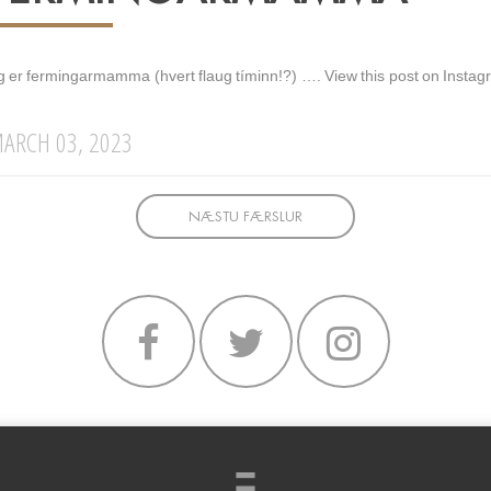
g er fermingarmamma (hvert flaug tíminn!?) …. View this post on Insta
ARCH 03, 2023
NÆSTU FÆRSLUR