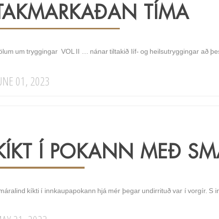
TAKMARKAÐAN TÍMA
lum um tryggingar VOL II … nánar tiltakið líf- og heilsutryggingar að þe
UNE 01, 2023
KÍKT Í POKANN MEÐ SM
áralind kíkti í innkaupapokann hjá mér þegar undirrituð var í vorgír. S 