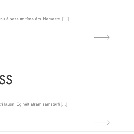
ndinu á þessum tíma árs. Namaste. […]
SS
tri lausn. Ég hélt áfram samstarfi […]