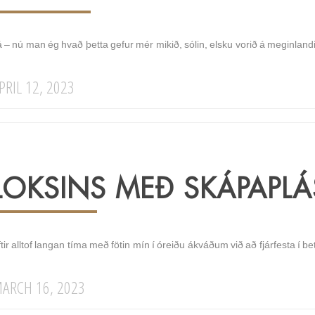
á – nú man ég hvað þetta gefur mér mikið, sólin, elsku vorið á meginla
PRIL 12, 2023
LOKSINS MEÐ SKÁPAPLÁ
tir alltof langan tíma með fötin mín í óreiðu ákváðum við að fjárfesta í be
ARCH 16, 2023