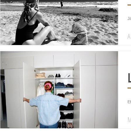
J
A
Ef
M