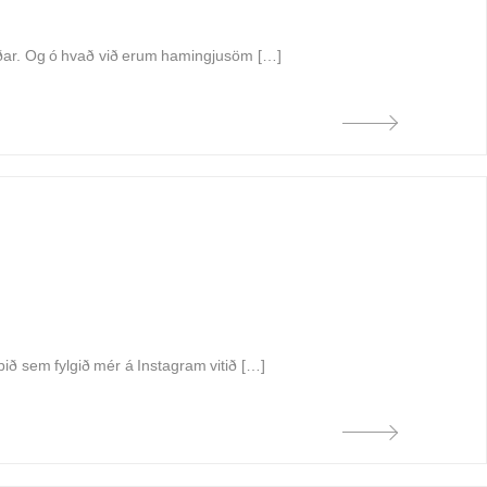
síðar. Og ó hvað við erum hamingjusöm […]
 þið sem fylgið mér á Instagram vitið […]