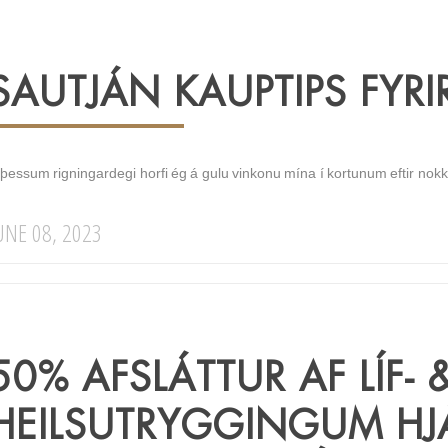
SAUTJÁN KAUPTIPS FYRI
þessum rigningardegi horfi ég á gulu vinkonu mína í kortunum eftir nokkr
UNE 08, 2023
50% AFSLÁTTUR AF LÍF- 
HEILSUTRYGGINGUM HJÁ