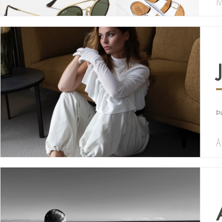
M
Þa
A