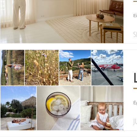
E
S
Ég
J