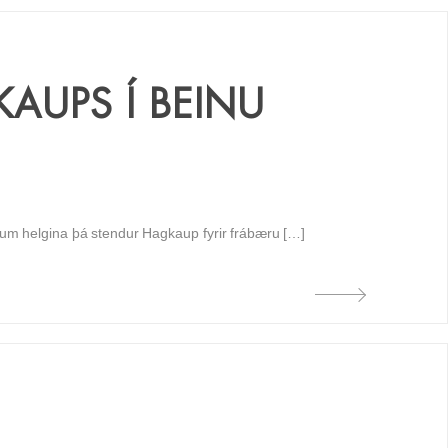
AUPS Í BEINU
 um helgina þá stendur Hagkaup fyrir frábæru […]