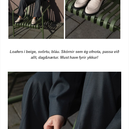
Loafers í beige, svörtu, bláu. Skórnir sem ég ofnota, passa við
allt, dag&nætur. Must have fyrir ykkur!