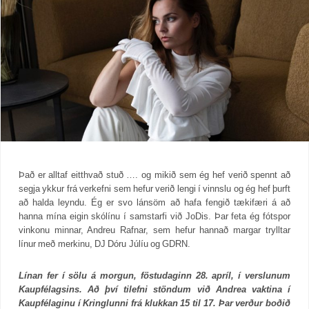
Það er alltaf eitthvað stuð …. og mikið sem ég hef verið spennt að
segja ykkur frá verkefni sem hefur verið lengi í vinnslu og ég hef þurft
að halda leyndu. Ég er svo lánsöm að hafa fengið tækifæri á að
hanna mína eigin skólínu í samstarfi við JoDis. Þar feta ég fótspor
vinkonu minnar, Andreu Rafnar, sem hefur hannað margar trylltar
línur með merkinu, DJ Dóru Júlíu og GDRN.
Línan fer í sölu á morgun, föstudaginn 28. apríl, í verslunum
Kaupfélagsins. Að því tilefni stöndum við Andrea vaktina í
Kaupfélaginu í Kringlunni frá klukkan 15 til 17. Þar verður boðið