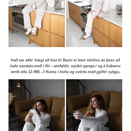
Það var ekki hægt að búa til Basic er best skólínu án þess að
hafa sandala með í för – einfaldir, mjúkir ganga í og á frábæru
verði eða 12.990,- // Koma í hvítu og svörtu með gylltri sylgju.