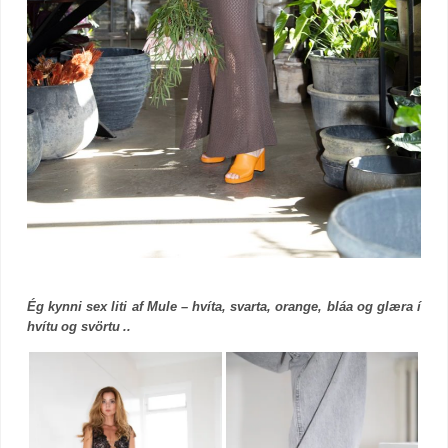
Ég kynni sex liti af Mule – hvíta, svarta, orange, bláa og glæra í
hvítu og svörtu ..