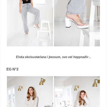
Elska skvísustælana í þessum, svo vel heppnaðir ..
EG N°2