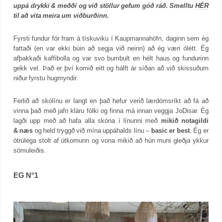
uppá drykki & meððí og við stöllur gefum góð ráð. Smelltu
HÉR
til að vita meira um viðburðinn.
Fyrsti fundur fór fram á tískuviku í Kaupmannahöfn, daginn sem ég
fattaði (en var ekki búin að segja við neinn) að ég væri ólétt. Ég
afþakkaði kaffibolla og var svo bumbult en hélt haus og fundurinn
gekk vel. Það er því komið eitt og hálft ár síðan að við skissuðum
niður fyrstu hugmyndir.
Ferlið að skólínu er langt en það hefur verið lærdómsríkt að fá að
vinna það með jafn kláru fólki og finna má innan veggja JoDisar. Ég
lagði upp með að hafa alla skóna í línunni með
mikið notagildi
& næs
og held tryggð við mína uppáhalds línu –
basic er best
. Ég er
ótrúlega stolt af útkomunn og vona mikið að hún muni gleðja ykkur
sömuleiðis.
EG N°1