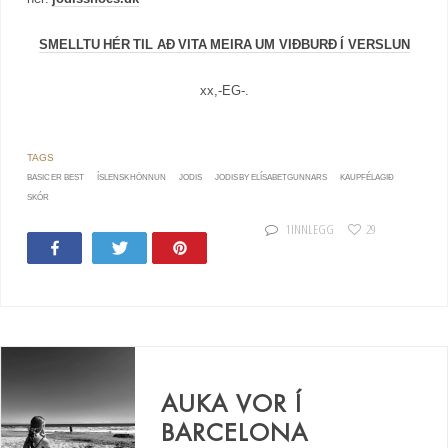
SMELLTU HÉR TIL AÐ VITA MEIRA UM VIÐBURÐ Í VERSLUN
xx,-EG-.
BASIC ER BEST
ÍSLENSK HÖNNUN
JODIS
JODIS BY ELÍSABETGUNNARS
KAUPFÉLAGIÐ
SKÓR
1 INNLEGG
29
Share
Tweet
Pin
AUKA VOR Í
BARCELONA