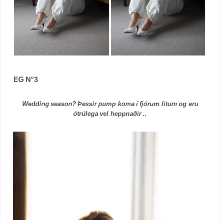
EG N°3
Wedding season? Þessir pump koma í fjórum litum og eru
ótrúlega vel heppnaðir ..