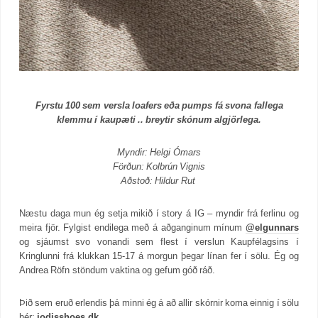
Fyrstu 100 sem versla loafers eða pumps fá svona fallega
klemmu í kaupæti .. breytir skónum algjörlega.
Myndir: Helgi Ómars
Förðun: Kolbrún Vignis
Aðstoð: Hildur Rut
Næstu daga mun ég setja mikið í story á IG – myndir frá ferlinu og
meira fjör. Fylgist endilega með á aðganginum mínum
@elgunnars
og sjáumst svo vonandi sem flest í verslun Kaupfélagsins í
Kringlunni frá klukkan 15-17 á morgun þegar línan fer í sölu. Ég og
Andrea Röfn stöndum vaktina og gefum góð ráð.
Þið sem eruð erlendis þá minni ég á að allir skórnir koma einnig í sölu
hér:
jodisshoes.dk