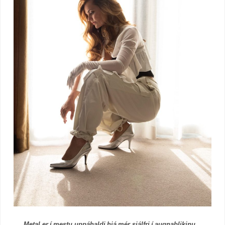
Metal er í mestu uppáhaldi hjá mér sjálfri í augnablikinu ..