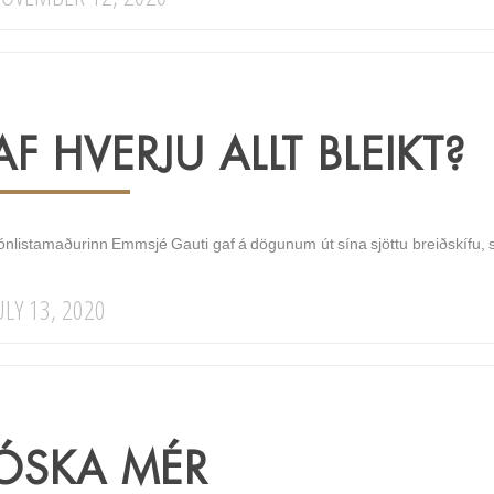
AF HVERJU ALLT BLEIKT?
nlistamaðurinn Emmsjé Gauti gaf á dögunum út sína sjöttu breiðskífu, sú n
ULY 13, 2020
ÓSKA MÉR