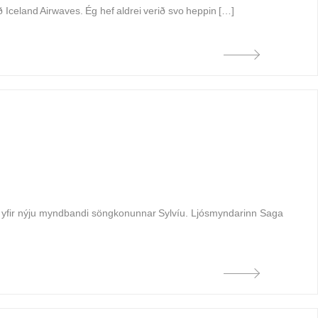
ð Iceland Airwaves. Ég hef aldrei verið svo heppin […]
e yfir nýju myndbandi söngkonunnar Sylvíu. Ljósmyndarinn Saga