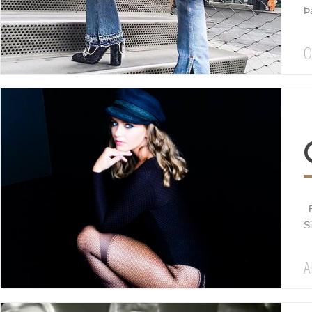
Þa
O
E
S
A