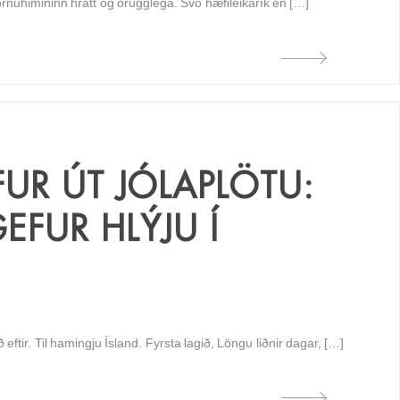
örnuhimininn hratt og örugglega. Svo hæfileikarík en […]
R ÚT JÓLAPLÖTU:
EFUR HLÝJU Í
ftir. Til hamingju Ísland. Fyrsta lagið, Löngu liðnir dagar, […]