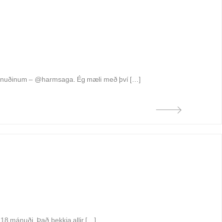
 í mánuðinum – @harmsaga. Ég mæli með því […]
í 18 mánuði. Það þekkja allir […]