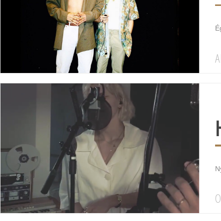
É
A
Ný
O