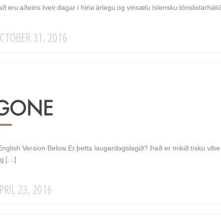
ð eru aðeins tveir dagar í hina árlegu og vinsælu íslensku tónslistarhátí
CTOBER 31, 2016
GONE
nglish Version Below Er þetta laugardagslagið? Það er mikið tísku vib
ig […]
PRIL 23, 2016