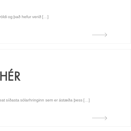
öldi og það hefur verið […]
 HÉR
epeat síðasta sólarhringinn sem er ástæða þess […]