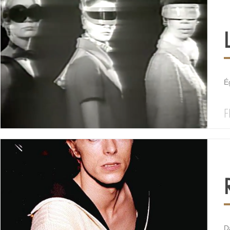
É
F
Da