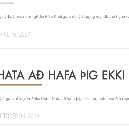
g dýrka þessa drengi! Jói Pé x Króli gáfu út nýtt lag og myndband í gærkv
PRIL 16, 2020
HATA AÐ HAFA ÞIG EKKI
 útgáfa af lagi Friðriks Dórs, Hata að hafa þig ekki hér, hefur verið á r
CTOBER 04, 2018