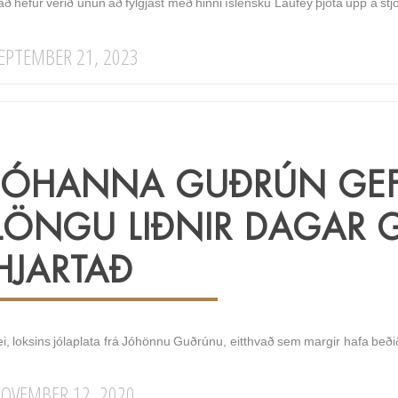
að hefur verið unun að fylgjast með hinni íslensku Laufey þjóta upp á stj
EPTEMBER 21, 2023
JÓHANNA GUÐRÚN GEFU
LÖNGU LIÐNIR DAGAR G
HJARTAÐ
i, loksins jólaplata frá Jóhönnu Guðrúnu, eitthvað sem margir hafa beðið e
OVEMBER 12, 2020