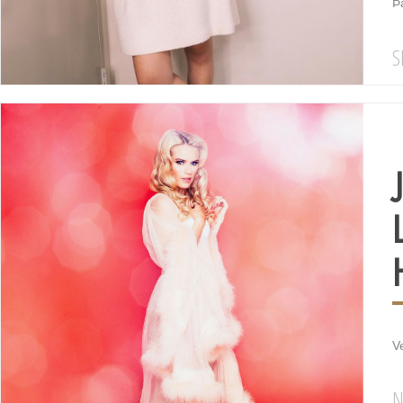
Þ
S
Ve
N