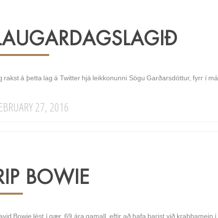
LAUGARDAGSLAGIÐ
g rakst á þetta lag á Twitter hjá leikkonunni Sögu Garðarsdóttur, fyrr
EBRUARY 27, 2016
RIP BOWIE
vid Bowie lést í gær, 69 ára gamall, eftir að hafa barist við krabbamein 