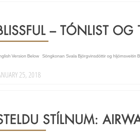
BLISSFUL – TÓNLIST OG 
nglish Version Below Söngkonan Svala Björgvinsdóttir og hljómsveitin Blis
ANUARY 25, 2018
STELDU STÍLNUM: AIRW