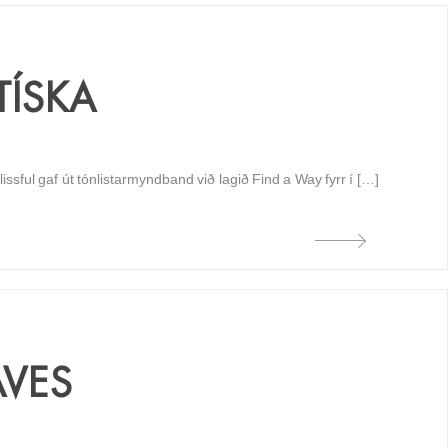
TÍSKA
sful gaf út tónlistarmyndband við lagið Find a Way fyrr í […]
AVES