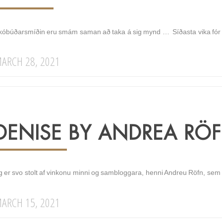
kóbúðarsmíðin eru smám saman að taka á sig mynd … Síðasta vika fór í 
ARCH 28, 2021
DENISE BY ANDREA RÖ
g er svo stolt af vinkonu minni og sambloggara, henni Andreu Röfn, sem 
ARCH 15, 2021