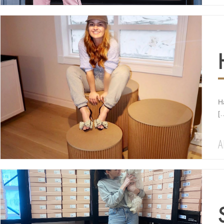
H
[
A