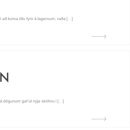
að koma öllu fyrir á lagernum, raða […]
FN
á dögunum gaf út nýja skólínu í […]