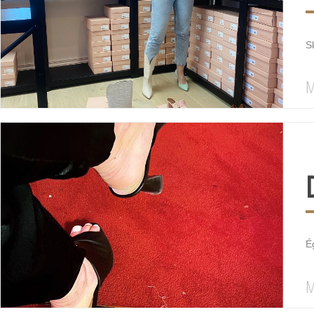
S
M
É
M