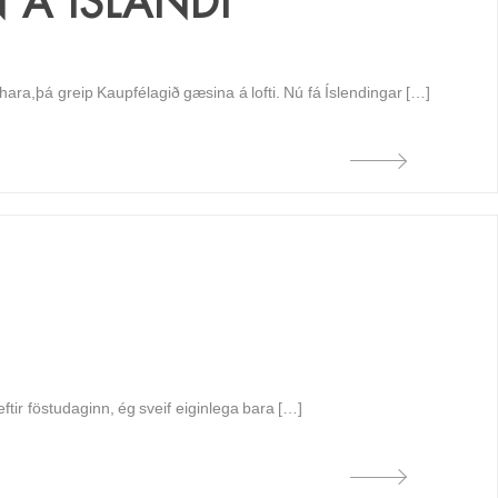
 Á ÍSLANDI
ara,þá greip Kaupfélagið gæsina á lofti. Nú fá Íslendingar […]
tir föstudaginn, ég sveif eiginlega bara […]