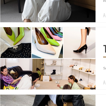
Þa
A
S
A