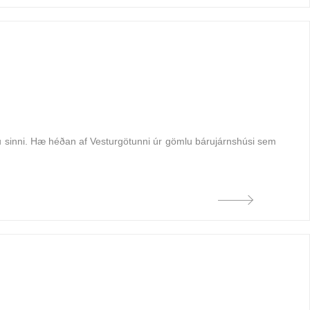
su sinni. Hæ héðan af Vesturgötunni úr gömlu bárujárnshúsi sem