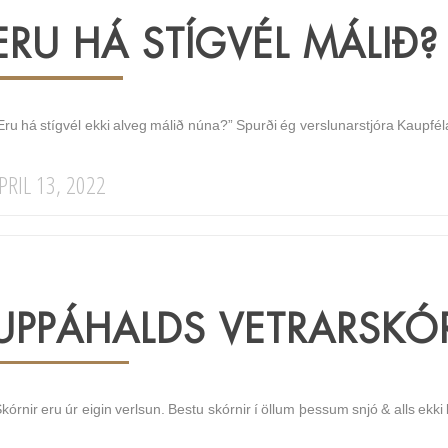
ERU HÁ STÍGVÉL MÁLIÐ?
Eru há stígvél ekki alveg málið núna?” Spurði ég verslunarstjóra Kaupfél
PRIL 13, 2022
UPPÁHALDS VETRARSKÓ
kórnir eru úr eigin verlsun. Bestu skórnir í öllum þessum snjó & alls ekki