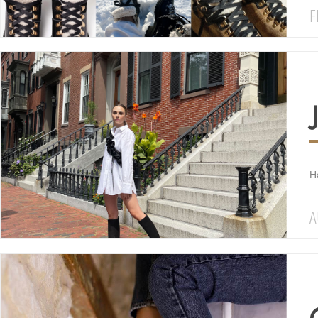
F
Ha
A