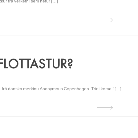
kkur frá verkefni sem hefur […]
 FLOTTASTUR?
ru frá danska merkinu Anonymous Copenhagen. Trini koma í […]