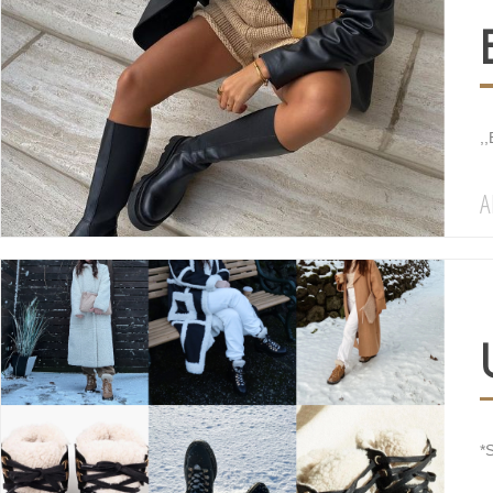
,,
A
*S