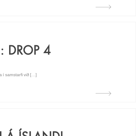
: DROP 4
na í samstarfi við […]