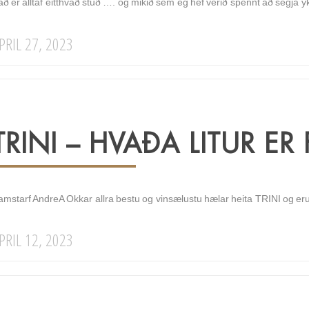
ð er alltaf eitthvað stuð …. og mikið sem ég hef verið spennt að segja y
PRIL 27, 2023
TRINI – HVAÐA LITUR ER
amstarf AndreA Okkar allra bestu og vinsælustu hælar heita TRINI og e
PRIL 12, 2023