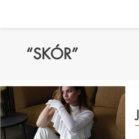
“SKÓR”