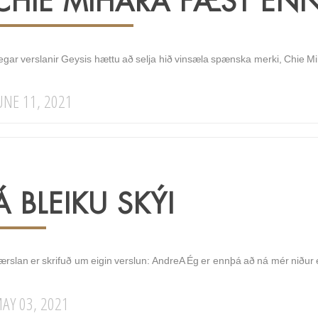
CHIE MIHARA FÆST ENN
egar verslanir Geysis hættu að selja hið vinsæla spænska merki, Chie Mih
UNE 11, 2021
Á BLEIKU SKÝI
ærslan er skrifuð um eigin verslun: AndreA Ég er ennþá að ná mér niður ef
AY 03, 2021