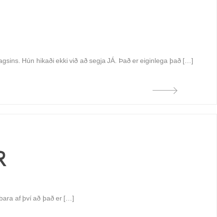
agsins. Hún hikaði ekki við að segja JÁ. Það er eiginlega það […]
R
 bara af því að það er […]