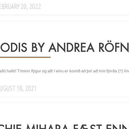
EBRUARY 20, 2022
JODIS BY ANDREA RÖFN
lló halló! Tíminn flýgur og allt í einu er komið að því að mín fjórða (!!) lí
UGUST 18, 2021