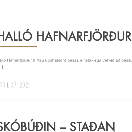
HALLÓ HAFNARFJÖRÐUR
alló Hafnarfjörður !! Þau upphafsorð passa einstaklega vel við að þes
…]
PRIL 07, 2021
SKÓBÚÐIN – STAÐAN