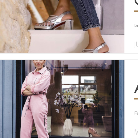
Þ
J
F
M