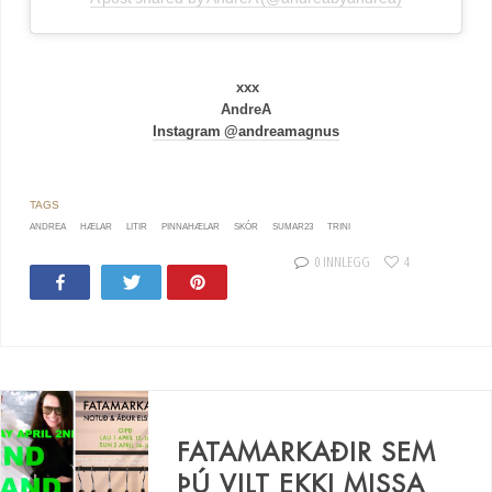
xxx
AndreA
Instagram @andreamagnus
ANDREA
HÆLAR
LITIR
PINNAHÆLAR
SKÓR
SUMAR23
TRINI
0 INNLEGG
4
Share
Tweet
Pin
FATAMARKAÐIR SEM
ÞÚ VILT EKKI MISSA