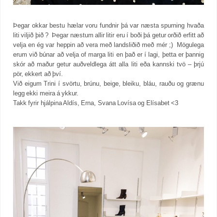
Þegar okkar bestu hælar voru fundnir þá var næsta spurning hvaða
liti viljið þið ? Þegar næstum allir litir eru í boði þá getur orðið erfitt að
velja en ég var heppin að vera með landsliðið með mér ;) Mögulega
erum við búnar að velja of marga liti en það er í lagi, þetta er þannig
skór að maður getur auðveldlega átt alla liti eða kannski tvö – þrjú
pör, ekkert að því.
Við eigum Trini í svörtu, brúnu, beige, bleiku, bláu, rauðu og grænu
legg ekki meira á ykkur.
Takk fyrir hjálpina Aldís, Erna, Svana Lovísa og Elísabet <3