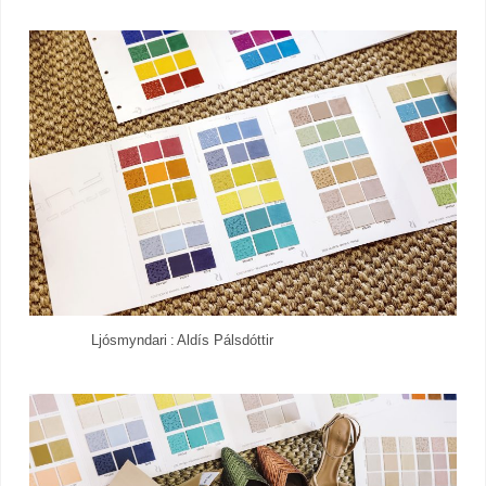
Ljósmyndari : Aldís Pálsdóttir