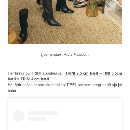
Ljósmyndari : Aldís Pálsdóttir
Hér finnur þú TRINI á Andrea.is.
TRINI 7,5 cm
hæll
–
TINI 5,5cm
hæll
&
TRINI 4 cm hæll.
Hér fyrir neðan er svo skemmtilegt REEL þar sem hægt er að sjá þá
betur.