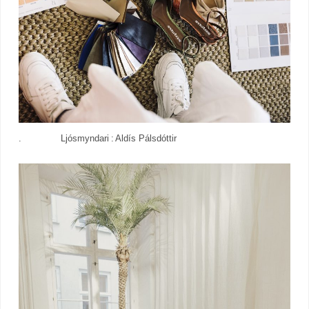
. Ljósmyndari : Aldís Pálsdóttir