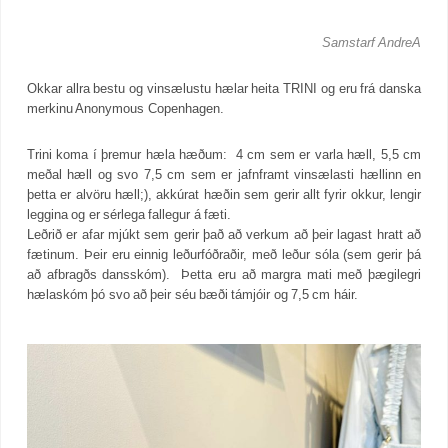
Samstarf AndreA
Okkar allra bestu og vinsælustu hælar heita TRINI og eru frá danska
merkinu Anonymous Copenhagen.
Trini koma í þremur hæla hæðum: 4 cm sem er varla hæll, 5,5 cm
meðal hæll og svo 7,5 cm sem er jafnframt vinsælasti hællinn en
þetta er alvöru hæll;), akkúrat hæðin sem gerir allt fyrir okkur, lengir
leggina og er sérlega fallegur á fæti.
Leðrið er afar mjúkt sem gerir það að verkum að þeir lagast hratt að
fætinum. Þeir eru einnig leðurfóðraðir, með leður sóla (sem gerir þá
að afbragðs dansskóm). Þetta eru að margra mati með þægilegri
hælaskóm þó svo að þeir séu bæði támjóir og 7,5 cm háir.