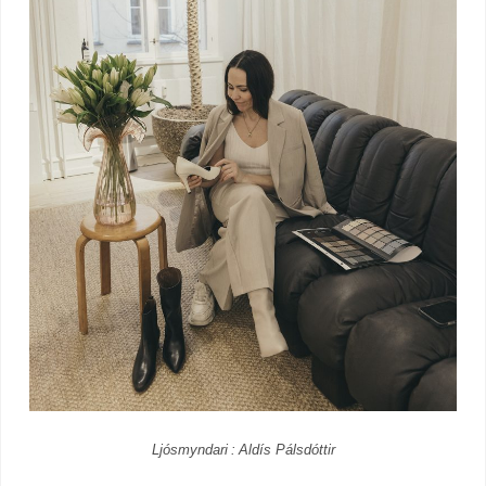
Ljósmyndari : Aldís Pálsdóttir