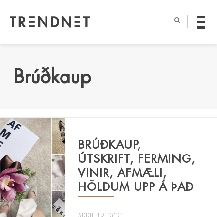
Brúðkaup
BRÚÐKAUP,
ÚTSKRIFT, FERMING,
VINIR, AFMÆLI,
HÖLDUM UPP Á ÞAÐ
APRIL 13, 2021