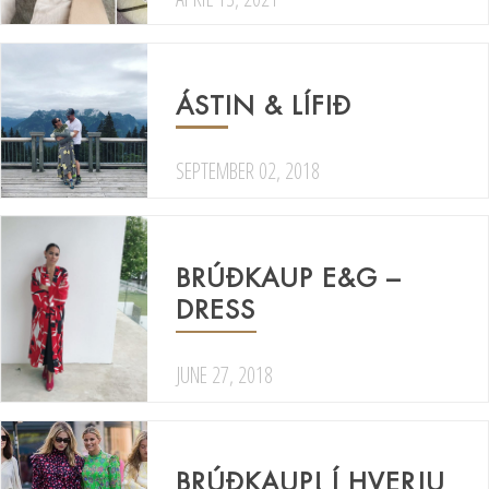
ÁSTIN & LÍFIÐ
SEPTEMBER 02, 2018
BRÚÐKAUP E&G –
DRESS
JUNE 27, 2018
BRÚÐKAUP! Í HVERJU