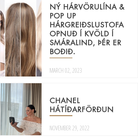
NÝ HÁRVÖRULÍNA &
POP UP
HÁRGREIÐSLUSTOFA
OPNUÐ Í KVÖLD Í
SMÁRALIND, ÞÉR ER
BOÐIÐ.
MARCH 02, 2023
CHANEL
HÁTÍÐARFÖRÐUN
NOVEMBER 29, 2022