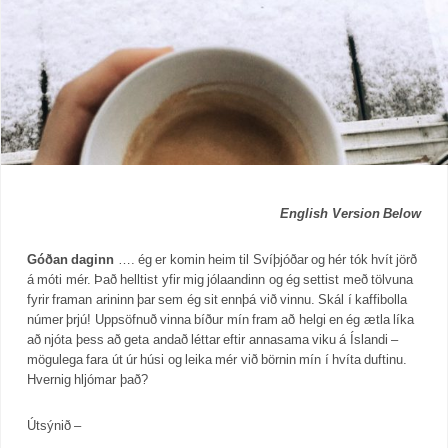
English Version Below
Góðan daginn
…. ég er komin heim til Svíþjóðar og hér tók hvít jörð
á móti mér. Það helltist yfir mig jólaandinn og ég settist með tölvuna
fyrir framan arininn þar sem ég sit ennþá við vinnu. Skál í kaffibolla
númer þrjú! Uppsöfnuð vinna bíður mín fram að helgi en ég ætla líka
að njóta þess að geta andað léttar eftir annasama viku á Íslandi –
mögulega fara út úr húsi og leika mér við börnin mín í hvíta duftinu.
Hvernig hljómar það?
Útsýnið –