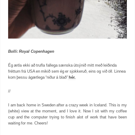
Bolli: Royal Copenhagen
Ég ætla ekki að trufla fallega sænska útsýnið mitt með leiðinda
fréttum frá USA en mikið sem ég er sjokkeruð, eins og við öll. Linnea
kom þessu ágætlega “niður á blað”
hér.
//
I am back home in Sweden after a crazy week in Iceland. This is my
(white) view at the moment, and I love it. Now I sit with my coffee
cup and the computer trying to finish alot of work that have been
waiting for me. Cheers!