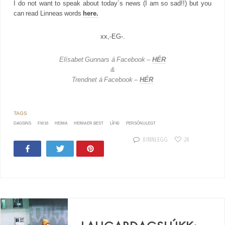
I do not want to speak about today´s news (I am so sad!!) but you
can read Linneas words
here.
xx,-EG-.
Elísabet Gunnars á Facebook –
HÉR
&
Trendnet á Facebook –
HÉR
DAGSINS
FW16
HEIMA
HEIMA ER BEST
LÍFIÐ
PERSÓNULEGT
0 INNLEGG
24
Share
Tweet
Pin
20