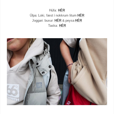
Húfa:
HÉR
Úlpa: Loki, fæst í nokkrum litum
HÉR
Joggari: buxur:
HÉR
& peysa
HÉR
Taska:
HÉR