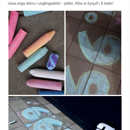
núna unga dömu í unglingadeild – jebbs, Alba er byrjuð í 8.bekk!