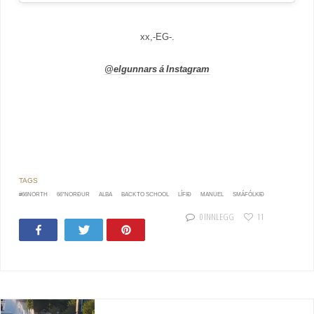
xx,-EG-.
@elgunnars á Instagram
#66NORTH
66°NORÐUR
ALBA
BACK TO SCHOOL
LÍFIÐ
MANUEL
SMÁFÓLKIÐ
0 INNLEGG
11
Share
Tweet
Pin