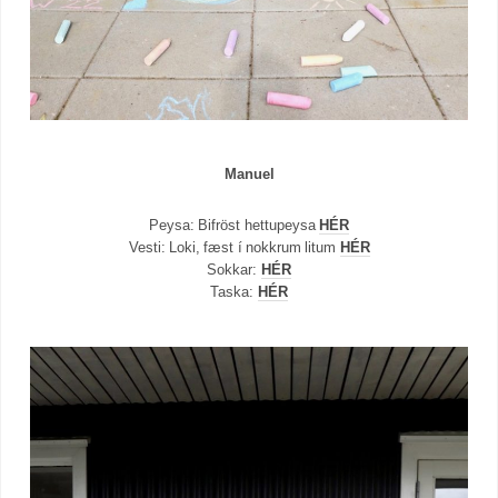
Manuel
Peysa: Bifröst hettupeysa
HÉR
Vesti: Loki, fæst í nokkrum litum
HÉR
Sokkar:
HÉR
Taska:
HÉR