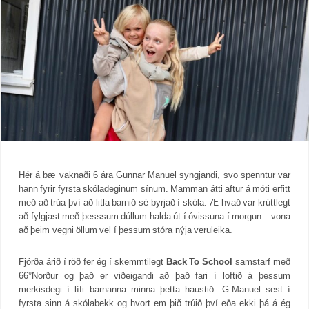
Hér á bæ vaknaði 6 ára Gunnar Manuel syngjandi, svo spenntur var
hann fyrir fyrsta skóladeginum sínum. Mamman átti aftur á móti erfitt
með að trúa því að litla barnið sé byrjað í skóla. Æ hvað var krúttlegt
að fylgjast með þesssum dúllum halda út í óvissuna í morgun – vona
að þeim vegni öllum vel í þessum stóra nýja veruleika.
Fjórða árið í röð fer ég í skemmtilegt
Back To School
samstarf með
66°Norður og það er viðeigandi að það fari í loftið á þessum
merkisdegi í lífi barnanna minna þetta haustið. G.Manuel sest í
fyrsta sinn á skólabekk og hvort em þið trúið því eða ekki þá á ég