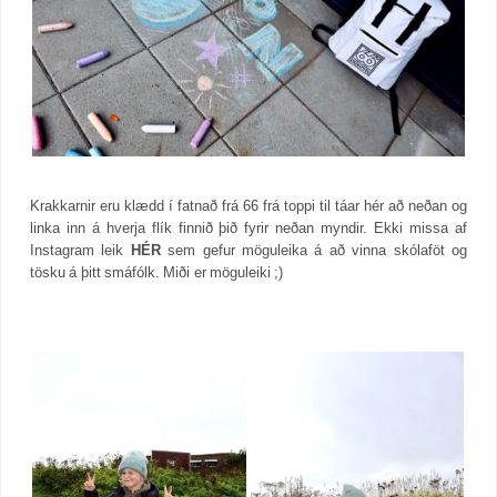
Krakkarnir eru klædd í fatnað frá 66 frá toppi til táar hér að neðan og
linka inn á hverja flík finnið þið fyrir neðan myndir. Ekki missa af
Instagram leik
HÉR
sem gefur möguleika á að vinna skólaföt og
tösku á þitt smáfólk. Miði er möguleiki ;)