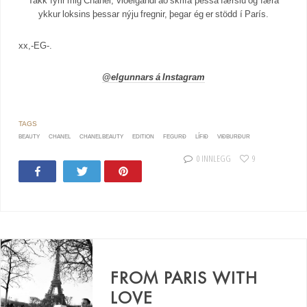
Takk fyrir mig Chanel, viðeigandi að skrifa þessa færslu og færa
ykkur loksins þessar nýju fregnir, þegar ég er stödd í París.
xx,-EG-.
@elgunnars á Instagram
BEAUTY
CHANEL
CHANEL BEAUTY
EDITION
FEGURÐ
LÍFIÐ
VIÐBURÐUR
0 INNLEGG
9
Share
Tweet
Pin
FROM PARIS WITH
LOVE