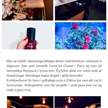
Mér var boðið í dásamlega fallegan dinner með frönskum vinkonum á
dögunum, þær sem umræðir koma frá Chanel í París og voru að
heimsækja Reykjavík í fyrsta sinn. Ég fyllist alltaf svo miklu stolti af
Íslandi þegar útlendingar mæta hingað í góða heimsókn.
Kvöldverðurinn fór fram í gullfallegri svítu á Edition þar sem allt var til
fyrirmyndar. Boðsgestirnir voru fáir en góðir, í anda þess sem var og
mátti á þeim tíma.