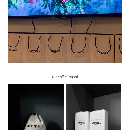
Kamellía fegurð