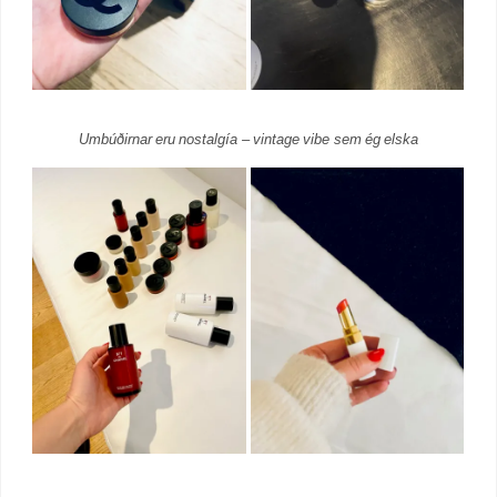
Umbúðirnar eru nostalgía – vintage vibe sem ég elska