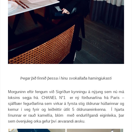
Þegar þið finnið þessa í hinu svokallaða hamingjukasti
Morguninn eftir fengum við Sigríðurr kynningu á nýjung sem nú má
loksins segja frá. CHANEL N°1 er ný förðunarlína frá París –
sjálfbær fegurðarlína sem virkar á fyrsta stig öldrunar húðarinnar og
kemur í veg fyrir og leiðréttir útlit 5 öldrunareinkenna. Í hjarta
línunnar er rauð kamellía, blóm með endurlífgandi eiginleika, þar
sem óvenjuleg orka gefur því ævarandi æsku.