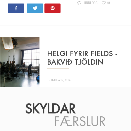
1 INNLEGG
40
Share
Tweet
Pin
131
HELGI FYRIR FIELDS -
BAKVIÐ TJÖLDIN
FEBRUARY 17, 2014
SKYLDAR
FÆRSLUR