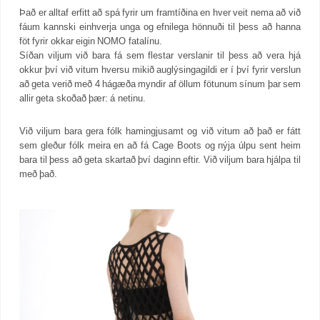
Það er alltaf erfitt að spá fyrir um framtíðina en hver veit nema að við
fáum kannski einhverja unga og efnilega hönnuði til þess að hanna
föt fyrir okkar eigin NOMO fatalínu.
Síðan viljum við bara fá sem flestar verslanir til þess að vera hjá
okkur því við vitum hversu mikið auglýsingagildi er í því fyrir verslun
að geta verið með 4 hágæða myndir af öllum fötunum sínum þar sem
allir geta skoðað þær: á netinu.
Við viljum bara gera fólk hamingjusamt og við vitum að það er fátt
sem gleður fólk meira en að fá Cage Boots og nýja úlpu sent heim
bara til þess að geta skartað því daginn eftir. Við viljum bara hjálpa til
með það.