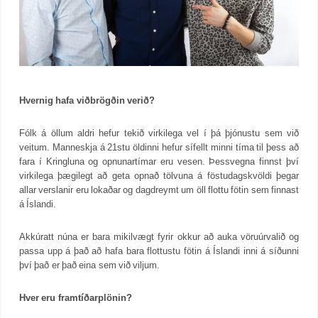
Hvernig hafa viðbrögðin verið?
Fólk á öllum aldri hefur tekið virkilega vel í þá þjónustu sem við
veitum. Manneskja á 21stu öldinni hefur sífellt minni tíma til þess að
fara í Kringluna og opnunartímar eru vesen. Þessvegna finnst því
virkilega þægilegt að geta opnað tölvuna á föstudagskvöldi þegar
allar verslanir eru lokaðar og dagdreymt um öll flottu fötin sem finnast
á Íslandi.
Akkúratt núna er bara mikilvægt fyrir okkur að auka vöruúrvalið og
passa upp á það að hafa bara flottustu fötin á Íslandi inni á síðunni
því það er það eina sem við viljum.
Hver eru framtíðarplönin?