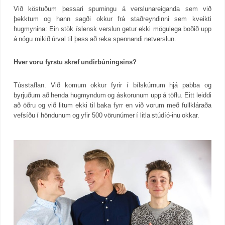
Við köstuðum þessari spurningu á verslunareiganda sem við
þekktum og hann sagði okkur frá staðreyndinni sem kveikti
hugmynina: Ein stök íslensk verslun getur ekki mögulega boðið upp
á nógu mikið úrval til þess að reka spennandi netverslun.
Hver voru fyrstu skref undirbúningsins?
Tússtaflan. Við komum okkur fyrir í bílskúrnum hjá pabba og
byrjuðum að henda hugmyndum og áskorunum upp á töflu. Eitt leiddi
að öðru og við litum ekki til baka fyrr en við vorum með fullkláraða
vefsíðu í höndunum og yfir 500 vörunúmer í litla stúdíó-inu okkar.