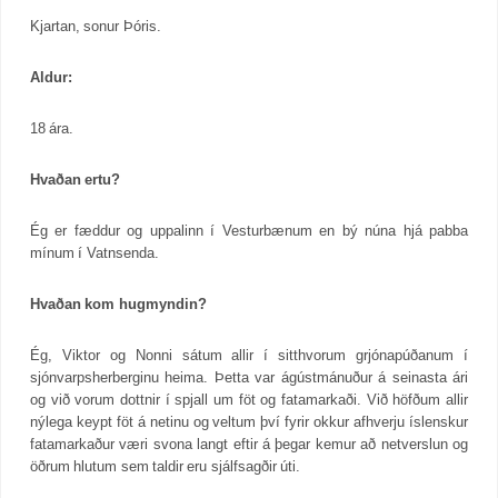
Kjartan, sonur Þóris.
Aldur:
18 ára.
Hvaðan ertu?
Ég er fæddur og uppalinn í Vesturbænum en bý núna hjá pabba
mínum í Vatnsenda.
Hvaðan kom hugmyndin?
Ég, Viktor og Nonni sátum allir í sitthvorum grjónapúðanum í
sjónvarpsherberginu heima. Þetta var ágústmánuður á seinasta ári
og við vorum dottnir í spjall um föt og fatamarkaði. Við höfðum allir
nýlega keypt föt á netinu og veltum því fyrir okkur afhverju íslenskur
fatamarkaður væri svona langt eftir á þegar kemur að netverslun og
öðrum hlutum sem taldir eru sjálfsagðir úti.