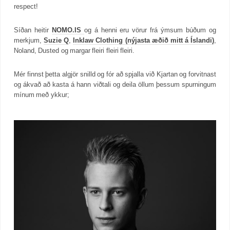
respect!
Síðan heitir
NOMO.IS
og á henni eru vörur frá ýmsum búðum og
merkjum,
Suzie Q
,
Inklaw Clothing (nýjasta æðið mitt á Íslandi)
,
Noland, Dusted og margar fleiri fleiri fleiri.
Mér finnst þetta algjör snilld og fór að spjalla við Kjartan og forvitnast
og ákvað að kasta á hann viðtali og deila öllum þessum spurningum
mínum með ykkur;