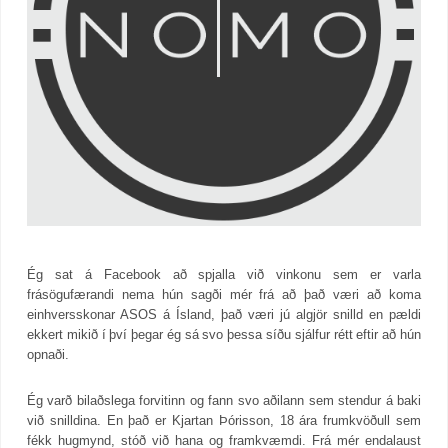
Ég sat á Facebook að spjalla við vinkonu sem er varla
frásögufærandi nema hún sagði mér frá að það væri að koma
einhversskonar ASOS á Ísland, það væri jú algjör snilld en pældi
ekkert mikið í því þegar ég sá svo þessa síðu sjálfur rétt eftir að hún
opnaði.
Ég varð bilaðslega forvitinn og fann svo aðilann sem stendur á baki
við snilldina. En það er Kjartan Þórisson, 18 ára frumkvöðull sem
fékk hugmynd, stóð við hana og framkvæmdi. Frá mér endalaust