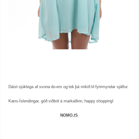
Dáist sjúklega af svona do-ers og tek þá mikið til fyrirmyndar sjálfur.
Kæru Íslendingar, góð viðbót á markaðinn, happy shopping!
NOMO.IS