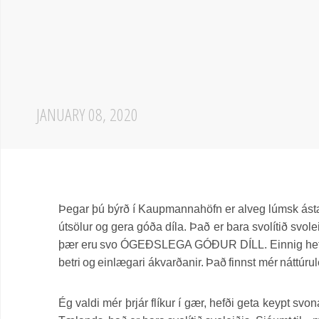
JANUARY 08, 2020
Þegar þú býrð í Kaupmannahöfn er alveg lúmsk ástæð
útsölur og gera góða díla. Það er bara svolítið svole
þær eru svo ÓGEÐSLEGA GÓÐUR DÍLL. Einnig hefur vi
betri og einlægari ákvarðanir. Það finnst mér náttúru
Ég valdi mér þrjár flíkur í gær, hefði geta keypt svo