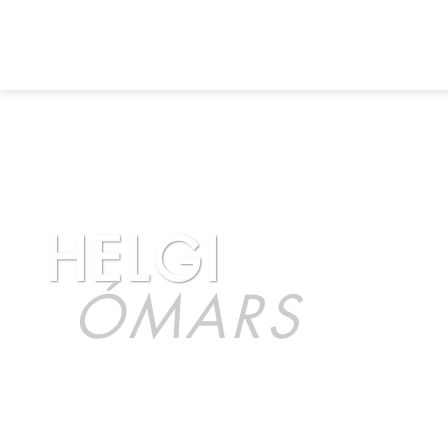
HELGI
ÓMARS