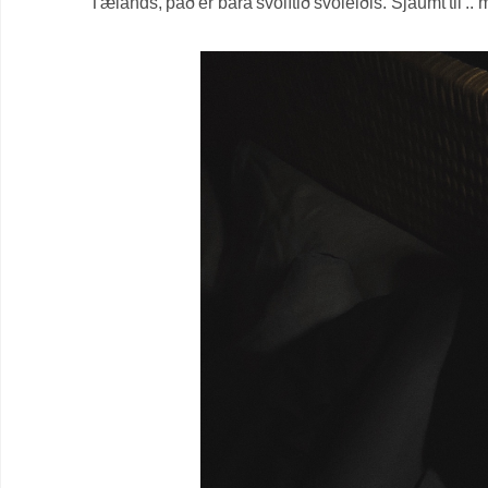
Tælands, það er bara svolítið svoleiðis. Sjáumt til ..