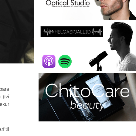
 bara
i því
tekur
f til