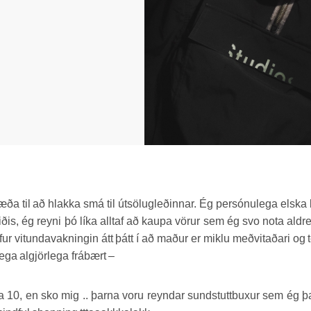
a til að hlakka smá til útsölugleðinnar. Ég persónulega elska
iðis, ég reyni þó líka alltaf að kaupa vörur sem ég svo nota aldre
tundavakningin átt þátt í að maður er miklu meðvitaðari og 
lega algjörlega frábært –
na 10, en sko mig .. þarna voru reyndar sundstuttbuxur sem ég þar