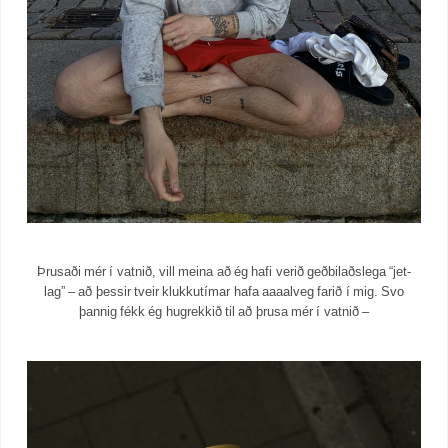
Þrusaði mér í vatnið, vill meina að ég hafi verið geðbilaðslega “jet-
lag” – að þessir tveir klukkutímar hafa aaaalveg farið í mig. Svo
þannig fékk ég hugrekkið til að þrusa mér í vatnið –