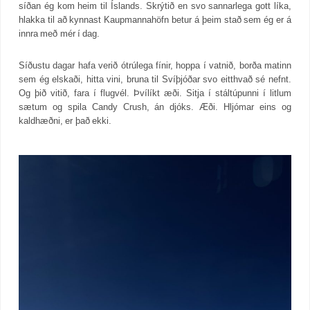
síðan ég kom heim til Íslands. Skrýtið en svo sannarlega gott líka,
hlakka til að kynnast Kaupmannahöfn betur á þeim stað sem ég er á
innra með mér í dag.
Síðustu dagar hafa verið ótrúlega fínir, hoppa í vatnið, borða matinn
sem ég elskaði, hitta vini, bruna til Svíþjóðar svo eitthvað sé nefnt.
Og þið vitið, fara í flugvél. Þvílíkt æði. Sitja í stáltúpunni í litlum
sætum og spila Candy Crush, án djóks. Æði. Hljómar eins og
kaldhæðni, er það ekki.