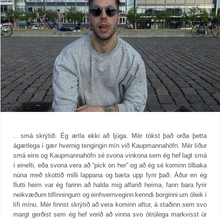
.. smá skrýtið. Ég ætla ekki að ljúga. Mér tókst það orða þetta
ágætlega í gær hvernig tengingin mín við Kaupmannahöfn. Mér líður
smá eins og Kaupmannahöfn sé svona vinkona sem ég hef lagt smá
í einelti, eða svona vera að “pick on her” og að ég sé kominn tilbaka
núna með skottið milli lappana og bæta upp fyrir það. Áður en ég
flutti heim var ég farinn að halda mig alfarið heima, fann bara fyrir
neikvæðum tilfinningum og einhvernveginn kenndi borginni um óleik í
lífi mínu. Mér finnst skrýtið að vera kominn aftur, á staðinn sem svo
margt gerðist sem ég hef verið að vinna svo ótrúlega markvisst úr