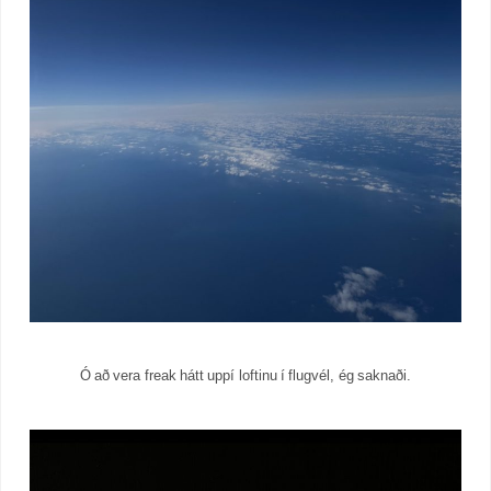
Ó að vera freak hátt uppí loftinu í flugvél, ég saknaði.