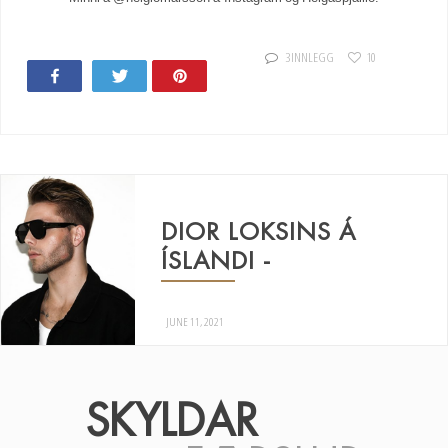
3 INNLEGG
10
Share
Tweet
Pin
DIOR LOKSINS Á
ÍSLANDI -
JUNE 11, 2021
SKYLDAR