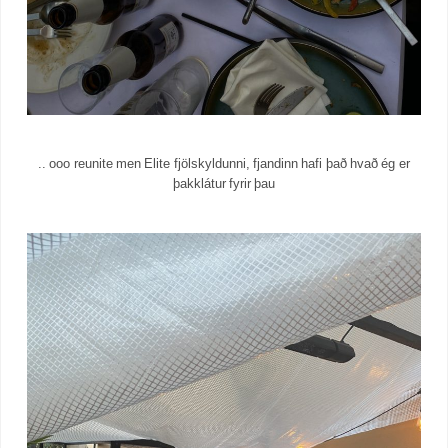
.. ooo reunite men Elite fjölskyldunni, fjandinn hafi það hvað ég er
þakklátur fyrir þau