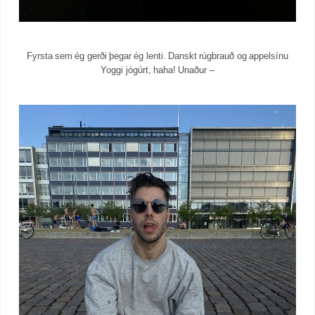
Fyrsta sem ég gerði þegar ég lenti. Danskt rúgbrauð og appelsínu
Yoggi jógúrt, haha! Unaður –