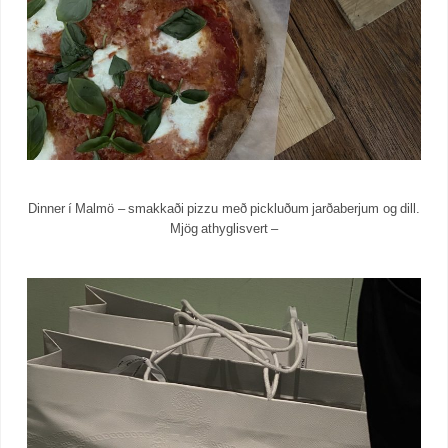
Dinner í Malmö – smakkaði pizzu með pickluðum jarðaberjum og dill.
Mjög athyglisvert –