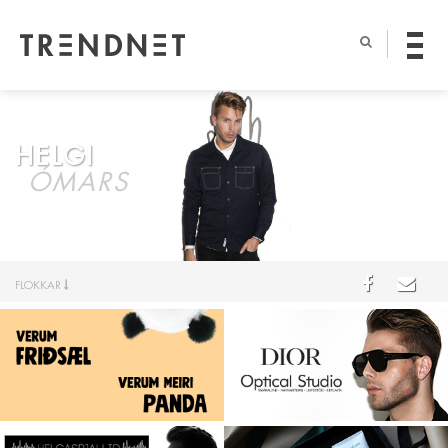
HELGI
ÓMARS
FLOKKAR