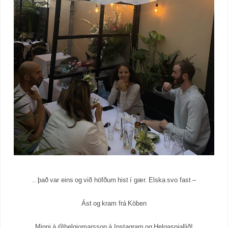
.. það var eins og við höfðum hist í gær. Elska svo fast –
Ást og kram frá Köben
Minni á @helgiomarsson á Instagram og Helgaspjallið!