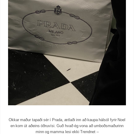
Okkar maður tapaði sér í Prada, ætlaði inn að kaupa hálsól fyrir Noel
en kom út aðeins öðruvísi. Guð hvað ég vona að umboðsmaðurinn
minn og mamma lesi ekki Trendnet –