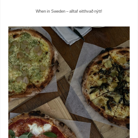
When in Sweden – alltaf eitthvað nýtt!