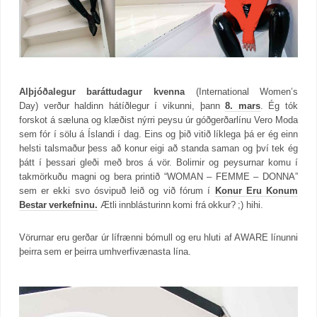
Alþjóðalegur baráttudagur kvenna
(International Women’s
Day) verður haldinn hátíðlegur í vikunni, þann
8. mars
. Ég tók
forskot á sæluna og klæðist nýrri peysu úr góðgerðarlínu Vero Moda
sem fór í sölu á Íslandi í dag. Eins og þið vitið líklega þá er ég einn
helsti talsmaður þess að konur eigi að standa saman og því tek ég
þátt í þessari gleði með bros á vör. Bolirnir og peysurnar komu í
takmörkuðu magni og bera printið “WOMAN – FEMME – DONNA”
sem er ekki svo ósvipuð leið og við fórum í
Konur Eru Konum
Bestar verkefninu.
Ætli innblásturinn komi frá okkur? ;) hihi.
Vörurnar eru gerðar úr lífrænni bómull og eru hluti af AWARE línunni
þeirra sem er þeirra umhverfivænasta lína.