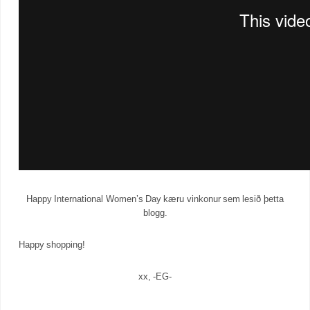
Happy International Women’s Day kæru vinkonur sem lesið þetta
blogg.
Happy shopping!
xx, -EG-