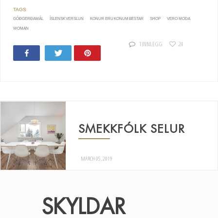
GÓÐGERÐAMÁL
ÍSLENSK VERSLUN
KONUR ERU KONUM BESTAR
SHOP
VERO MODA
WOMAN
1 INNLEGG
24
Share
Tweet
Pin
72
SMEKKFÓLK SELUR
MARCH 05, 2019
SKYLDAR