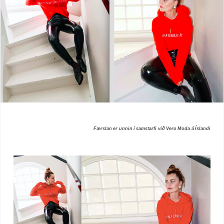
Færslan er unnin í samstarfi við Vero Moda á Íslandi