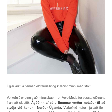
Ég er að fíla þennan eldrauða lit og klæðist minni með stolti.
Verkefnið er einnig að mínu skapi – en Vero Moda fer þessa leið núna
í annað skiptið.
Ágóðinn af sölu línunnar verður notaður til að
styðja við konur í Norður Úganda.
Verkefnið hefur hjálpað fleiri