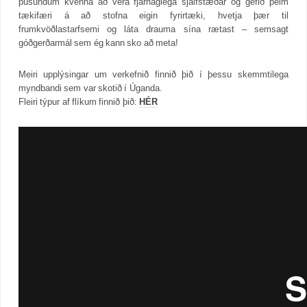
þúsundum kvenna að vera fjárhaglega sjálfstæðar og gefið þeim
tækifæri á að stofna eigin fyrirtæki, hvetja þær til
frumkvöðlastarfsemi og láta drauma sína rætast – semsagt
góðgerðarmál sem ég kann sko að meta!
Meiri upplýsingar um verkefnið finnið þið í þessu skemmtilega
myndbandi sem var skotið í Úganda.
Fleiri týpur af flíkum finnið þið:
HÉR