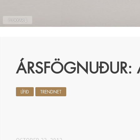
FLOKKAR
ÁRSFÖGNUÐUR: 
LÍFIÐ
TRENDNET