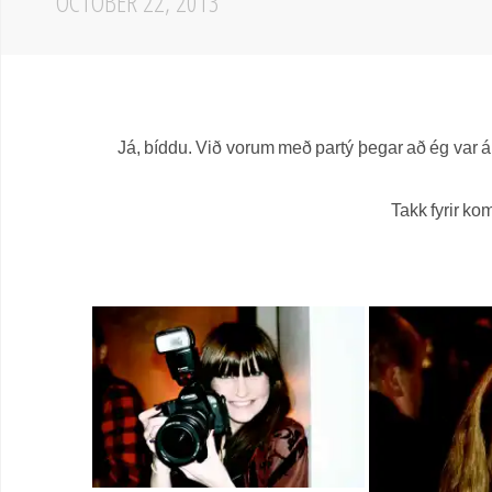
OCTOBER 22, 2013
Já, bíddu. Við vorum með partý þegar að ég var á Í
Takk fyrir kom