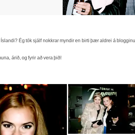
slandi? Ég tók sjálf nokkrar myndir en birti þær aldrei á blogginu
una, árið, og fyrir að vera þið!