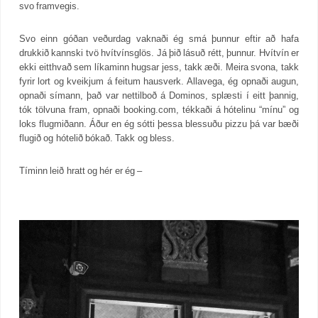
svo framvegis.
Svo einn góðan veðurdag vaknaði ég smá þunnur eftir að hafa
drukkið kannski tvö hvítvínsglös. Já þið lásuð rétt, þunnur. Hvítvín er
ekki eitthvað sem líkaminn hugsar jess, takk æði. Meira svona, takk
fyrir lort og kveikjum á feitum hausverk. Allavega, ég opnaði augun,
opnaði símann, það var nettilboð á Dominos, splæsti í eitt þannig,
tók tölvuna fram, opnaði booking.com, tékkaði á hótelinu “mínu” og
loks flugmiðann. Áður en ég sótti þessa blessuðu pizzu þá var bæði
flugið og hótelið bókað. Takk og bless.
Tíminn leið hratt og hér er ég –