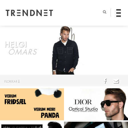
HELGI
ÓMARS
FLOKKAR