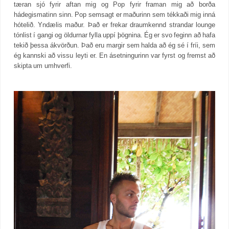
tæran sjó fyrir aftan mig og Pop fyrir framan mig að borða
hádegismatinn sinn. Pop semsagt er maðurinn sem tékkaði mig inná
hótelið. Yndælis maður. Það er frekar draumkennd strandar lounge
tónlist í gangi og öldurnar fylla uppí þögnina. Ég er svo feginn að hafa
tekið þessa ákvörðun. Það eru margir sem halda að ég sé í fríi, sem
ég kannski að vissu leyti er. En ásetningurinn var fyrst og fremst að
skipta um umhverfi.