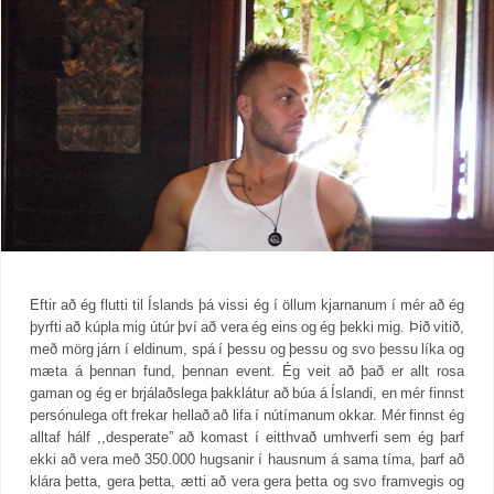
Eftir að ég flutti til Íslands þá vissi ég í öllum kjarnanum í mér að ég
þyrfti að kúpla mig útúr því að vera ég eins og ég þekki mig. Þið vitið,
með mörg járn í eldinum, spá í þessu og þessu og svo þessu líka og
mæta á þennan fund, þennan event. Ég veit að það er allt rosa
gaman og ég er brjálaðslega þakklátur að búa á Íslandi, en mér finnst
persónulega oft frekar hellað að lifa í nútímanum okkar. Mér finnst ég
alltaf hálf ,,desperate” að komast í eitthvað umhverfi sem ég þarf
ekki að vera með 350.000 hugsanir í hausnum á sama tíma, þarf að
klára þetta, gera þetta, ætti að vera gera þetta og svo framvegis og