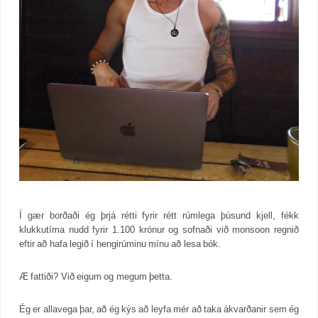
Í gær borðaði ég þrjá rétti fyrir rétt rúmlega þúsund kjell, fékk
klukkutíma nudd fyrir 1.100 krónur og sofnaði við monsoon regnið
eftir að hafa legið í hengirúminu mínu að lesa bók.
Æ fattiði? Við eigum og megum þetta.
Ég er allavega þar, að ég kýs að leyfa mér að taka ákvarðanir sem ég