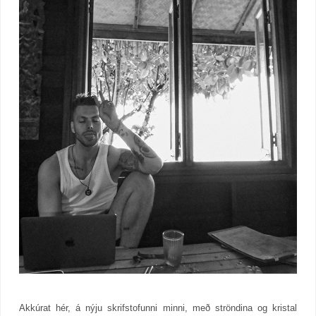
Akkúrat hér, á nýju skrifstofunni minni, með ströndina og kristal