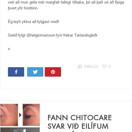
veit að mun gefa mér margfalt fallegt tilbaka, þó að það sé að fljúga
þvert yfir hnöttinn.
Ég leyfi ykkur að fylgjast með!
Getið fylgt @helgiomarsson fyrir frekar Tælandsgleði
x
2 INNLEGG
13
Share
Tweet
Pin
FANN CHITOCARE
SVAR VIÐ EILÍFUM