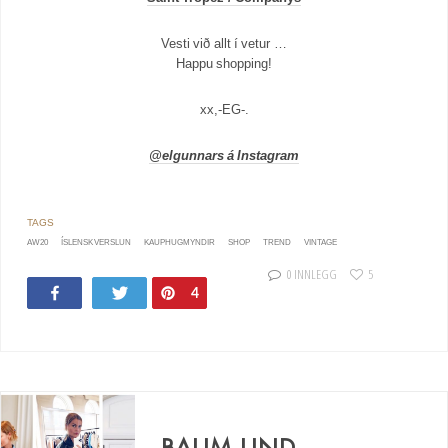
Vesti við allt í vetur …
Happu shopping!
xx,-EG-.
@elgunnars á Instagram
AW20
ÍSLENSK VERSLUN
KAUPHUGMYNDIR
SHOP
TREND
VINTAGE
0 INNLEGG
5
Share
Tweet
Pin
4
BAUM UND