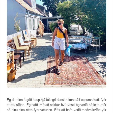
Ég datt inn á góð kaup hjá fallegri danskri konu á Loppumarkaði fyrir
stuttu síðan. Ég hafði mátað nokkur hvít vesti og verið að leita mér
að hinu eina rétta fyrir veturinn. Eftir að hafa verið meðvalkvíða yfir