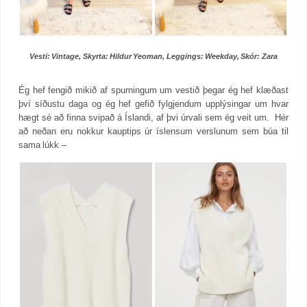
Vesti: Vintage, Skyrta: Hildur Yeoman, Leggings: Weekday, Skór: Zara
Ég hef fengið mikið af spurningum um vestið þegar ég hef klæðast
því síðustu daga og ég hef gefið fylgjendum upplýsingar um hvar
hægt sé að finna svipað á Íslandi, af þvi úrvali sem ég veit um. Hér
að neðan eru nokkur kauptips úr íslensum verslunum sem búa til
sama lúkk –