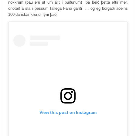
nokkrum (þau eru út um allt í búðunum) þá beið þetta eftir mér,
ónotað á slá í þessum fallega Fanö garði … og ég borgaði aðeins
100 danskar krónur fyrir það.
View this post on Instagram