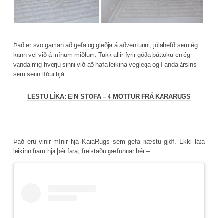
Það er svo gaman að gefa og gleðja á aðventunni, jólahefð sem ég
kann vel við á mínum miðlum. Takk allir fyrir góða þáttöku en ég
vanda mig hverju sinni við að hafa leikina veglega og í anda ársins
sem senn líður hjá.
LESTU LÍKA: EIN STOFA – 4 MOTTUR FRÁ KARARUGS
Það eru vinir mínir hjá KaraRugs sem gefa næstu gjöf. Ekki láta
leikinn fram hjá þér fara, freistaðu gæfunnar hér –