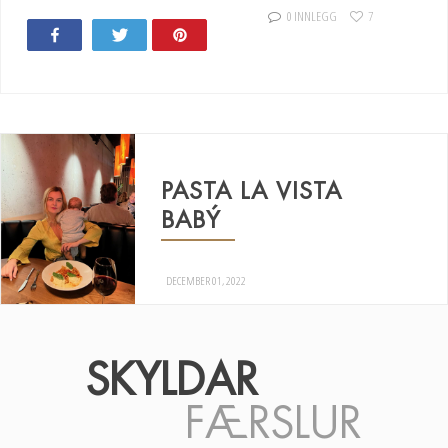
0 INNLEGG
7
Share
Tweet
Pin
PASTA LA VISTA
BABÝ
DECEMBER 01, 2022
SKYLDAR
FÆRSLUR