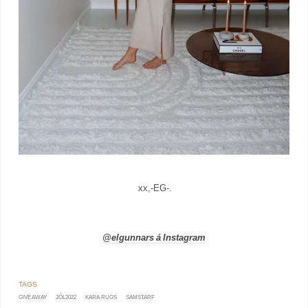
xx,-EG-.
@elgunnars á Instagram
GIVE AWAY
JÓL2022
KARA RUGS
SAMSTARF