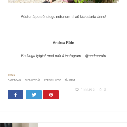
Póstur á persónulegu nótunum til að kickstarta árinu!
—
Andrea Röfn
Endilega fylgist með mér á instagram – @andrearofn
CAPE TOWN
GLEÐILEGT ÁR
PERSÓNULEGT
TÍMAMÓT
1 INNLEGG
29
Share
Tweet
Pin
34