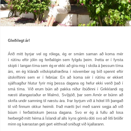
Gleðilegt ár!
Árið mitt byrjar vel og rólega, ég er smám saman að koma mér
í rútínu eftir jólin og ferðalögin sem fylgdu þeim. Þetta er í fyrsta
skipti í langan tíma sem ég er ekki að gíra mig í skóla á þessum tíma
árs, en ég kláraði viðskiptafræðina í nóvember og bíð spennt eftir
útskriftinni sem er í febrúar. En að koma sér í rútínu er ekkert
sjálfsagður hlutur fyrir mig þessa dagana og hefur ekki verið það í
smá tíma. Við erum búin að pakka niður íbúðinni í Grikklandi og
næsti áfangastaður er Malmö, Svíþjóð, þar sem Arnór er búinn að
skrifa undir samning til næstu ára. Þar byrjum við á hótel lífi þangað
til við finnum okkur heimili. Það mætti því með sanni segja að við
búum í ferðatöskum þessa dagana. Svo er ég á fullu að losa
herbergið mitt hérna á Íslandi af alls kyns gömlu dóti svo að litli bróðir
minn og kærastan geti gert eitthvað sniðugt við kjallarann.