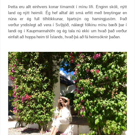
Þetta eru allt einhvers konar tímamót í mínu lífi. Enginn skóli, nýtt
land og nýtt heimili. Ég hef alltaf átt smá erfitt með breytingar en
núna er ég full tilhlökkunar, bjartsýn og hamingjusöm. Það
verður yndislegt að vera í Svíþjóð, nálægt fólkinu mínu bæði þar í
landi og í Kaupmannahöfn og ég tala nú ekki um hvað það verður
einfalt að hoppa heim til Íslands, hvað þá að fá heimsóknir þaðan.