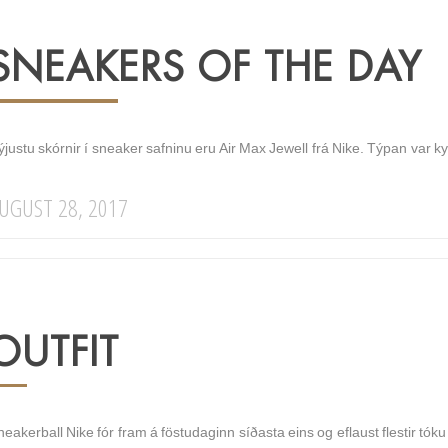
SNEAKERS OF THE DAY
justu skórnir í sneaker safninu eru Air Max Jewell frá Nike. Týpan var kynn
UGUST 28, 2017
OUTFIT
eakerball Nike fór fram á föstudaginn síðasta eins og eflaust flestir tóku 