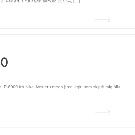
 Þeir eru silfurlitaðir, sem ég ELSKA, […]
00
P-6000 frá Nike. Þeir eru mega þægilegir, sem skiptir mig öllu