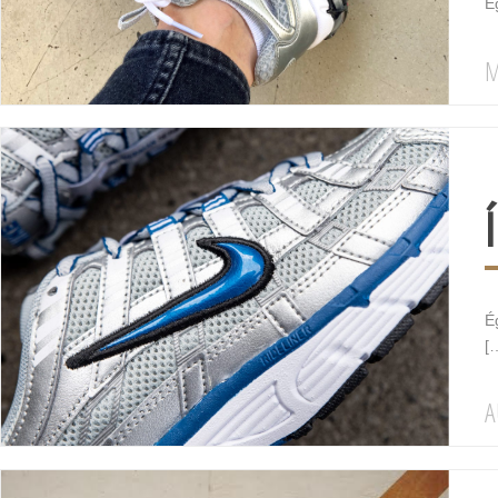
É
M
É
[
A