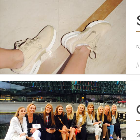
Ný
A
Sn