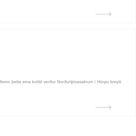
 Aðeins þetta eina kvöld verður Norðurljósasalnum í Hörpu breytt