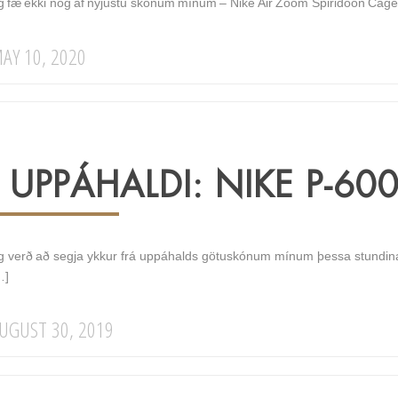
g fæ ekki nóg af nýjustu skónum mínum – Nike Air Zoom Spiridoon Cage 2.
AY 10, 2020
Í UPPÁHALDI: NIKE P-60
g verð að segja ykkur frá uppáhalds götuskónum mínum þessa stundina, 
…]
UGUST 30, 2019