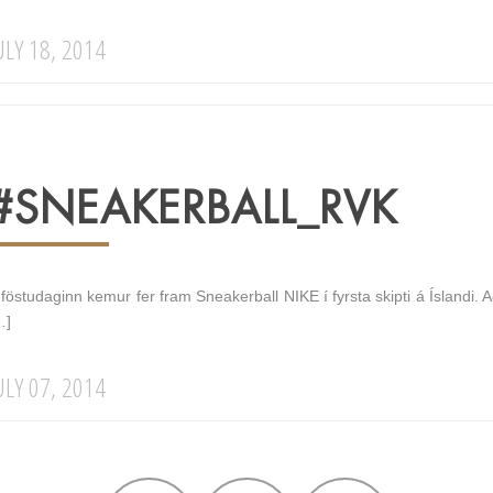
ULY 18, 2014
#SNEAKERBALL_RVK
 föstudaginn kemur fer fram Sneakerball NIKE í fyrsta skipti á Íslandi.
…]
ULY 07, 2014