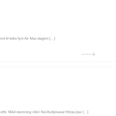
t til leiks fyrir Air Max daginn […]
eftir. Mikil stemning ríkti í Norðurljósasal Hörpu þar […]