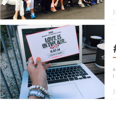
J
Á
[
J