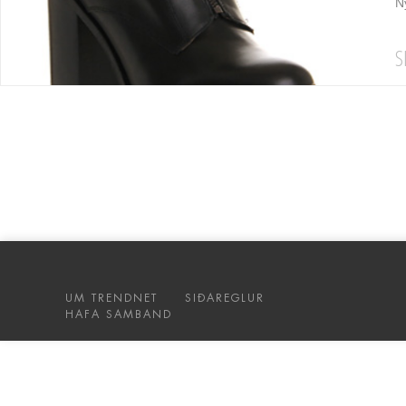
N
S
UM TRENDNET
SIÐAREGLUR
HAFA SAMBAND