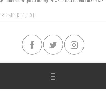
ýir hælar í safnið – þessa fékk ég í New York seint í sumar Frá OFFICE –
EPTEMBER 21, 2013