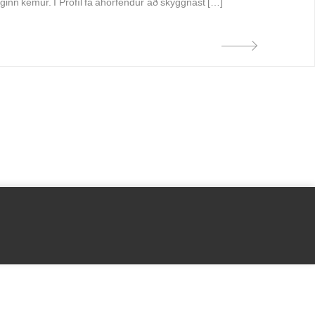
ginn kemur. Í Prófíl fá áhorfendur að skyggnast […]