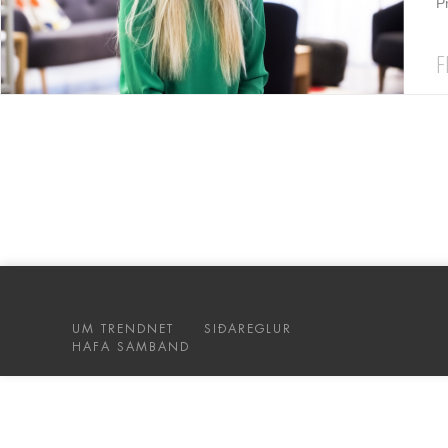
P
F
UM TRENDNET
SIÐAREGLUR
HAFA SAMBAND