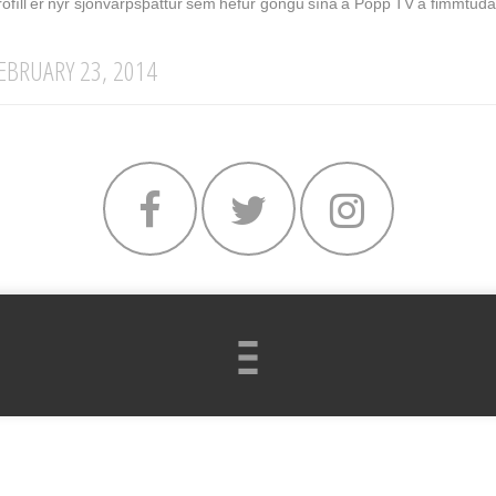
rófíll er nýr sjónvarpsþáttur sem hefur göngu sína á Popp TV á fimmtuda
EBRUARY 23, 2014