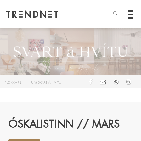
FLOKKAR
UM SVART Á HVÍTU
ÓSKALISTINN // MARS