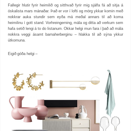
Fallegir hlutir fyrir heimilið og sitthvað fyrir mig sjálfa fá að sitja á
óskalista mars mánaðar. Það er vor í lofti og mörg ykkar komin með
nokkrar auka stundir sem eyða má meðal annars til að koma
heimilinu í gott stand. Vorhreingerning, mála og ditta að verkum sem
hafa setið lengi á to do listanum. Okkar helgi mun fara í það að mála
nokkra veggi ásamt barnaherberginu – hlakka til að sýna ykkur
útkomuna.
Eigið góða helgi –