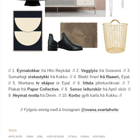
// 1.
Eyrnalokkar
frá Hlín Reykdal. // 2.
Veggljós
frá Snúrunni. // 3.
Sumarlegt
viskastykki
frá Kokku. // 4. Bleikt fínerí
frá Raawii,
Epal.
// 5. Montana
tv skápur
úr Epal. // 6.
Iittala
plöntuvökvari. // 7.
Plakat frá
Paper Collective
. // 8.
Senso leðurskór
frá Apríl skór. //
9.
Heymat motta
frá Dimm. // 10.
Korbo
gyllt karfa frá Kokku. //
// Fylgstu einnig með á Instagram
@svana.svartahvitu
APRÍL SKÓR
DIMM
EPAL
HLÍN REYKDAL
IITTALA
KOKKA
MONTANA