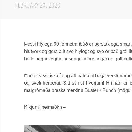
FEBRUARY 20, 2020
Þessi hlýlega 90 fermetra íbúð er sérstaklega smart, 
hlutverk og gera allt svo hlýlegt og svo er það grái l
heild þegar veggir, húsgögn, innréttingar og gólfmottu
Það er viss tíska í dag að halda til haga verslunar
og svefnherbergi. Sitt sýnist hverjum! Hrifnari e
margrómaða breska merkinu Buster + Punch (möguleg
Kíkjum í heimsókn –