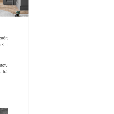
stórt
killi
stofu
u frá