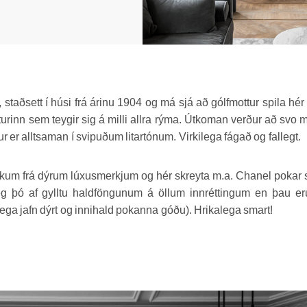
staðsett í húsi frá árinu 1904 og má sjá að gólfmottur spila hér 
iturinn sem teygir sig á milli allra rýma. Útkoman verður að svo mi
r er alltsaman í svipuðum litartónum. Virkilega fágað og fallegt.
pokum frá dýrum lúxusmerkjum og hér skreyta m.a. Chanel pokar 
r ég þó af gylltu haldföngunum á öllum innréttingum en þau er
a jafn dýrt og innihald pokanna góðu). Hrikalega smart!