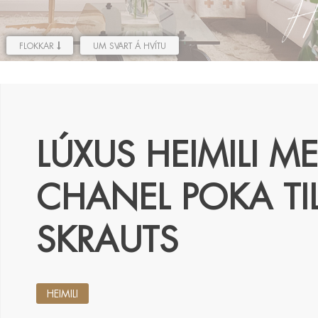
FLOKKAR
UM SVART Á HVÍTU
LÚXUS HEIMILI M
CHANEL POKA TI
SKRAUTS
HEIMILI