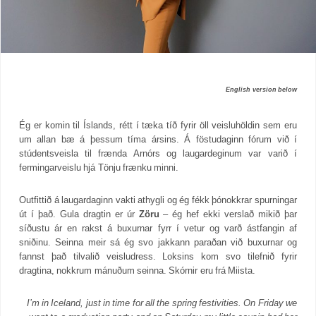
English version below
Ég er komin til Íslands, rétt í tæka tíð fyrir öll veisluhöldin sem eru
um allan bæ á þessum tíma ársins. Á föstudaginn fórum við í
stúdentsveisla til frænda Arnórs og laugardeginum var varið í
fermingarveislu hjá Tönju frænku minni.
Outfittið á laugardaginn vakti athygli og ég fékk þónokkrar spurningar
út í það. Gula dragtin er úr
Zöru
– ég hef ekki verslað mikið þar
síðustu ár en rakst á buxurnar fyrr í vetur og varð ástfangin af
sniðinu. Seinna meir sá ég svo jakkann paraðan við buxurnar og
fannst það tilvalið veisludress. Loksins kom svo tilefnið fyrir
dragtina, nokkrum mánuðum seinna. Skórnir eru frá Miista.
I’m in Iceland, just in time for all the spring festivities. On Friday we