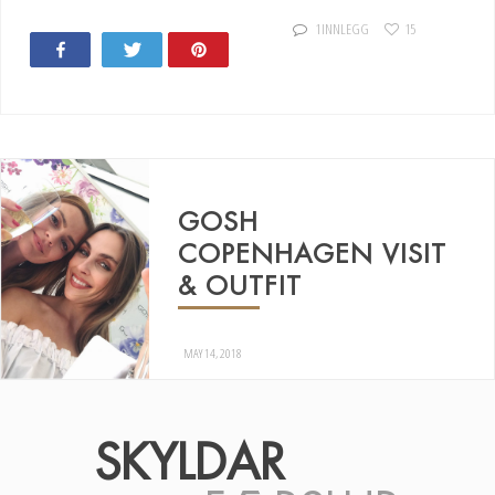
1 INNLEGG
15
Share
Tweet
Pin
24
GOSH
COPENHAGEN VISIT
& OUTFIT
MAY 14, 2018
SKYLDAR