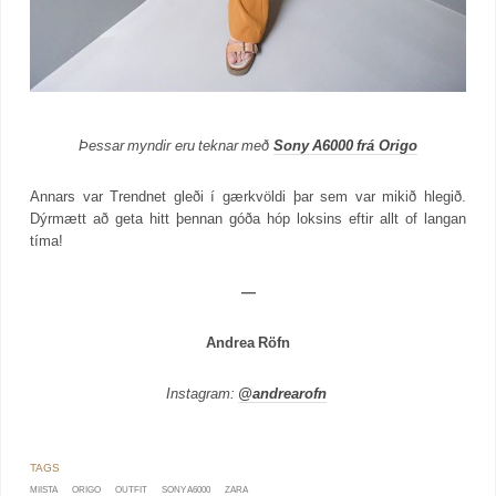
Þessar myndir eru teknar með
Sony A6000 frá Origo
Annars var Trendnet gleði í gærkvöldi þar sem var mikið hlegið.
Dýrmætt að geta hitt þennan góða hóp loksins eftir allt of langan
tíma!
—
Andrea Röfn
Instagram:
@andrearofn
MIISTA
ORIGO
OUTFIT
SONY A6000
ZARA