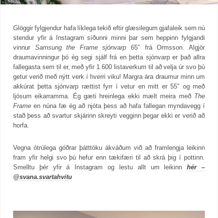
Glöggir fylgjendur hafa líklega tekið eftir glæsilegum gjafaleik sem nú
stendur yfir á Instagram síðunni minni þar sem heppinn fylgjandi
vinnur
Samsung the Frame sjónvarp
65″ frá Ormsson. Algjör
draumavinningur þó ég segi sjálf frá en þetta sjónvarp er það allra
fallegasta sem til er, með yfir 1.600 listaverkum til að velja úr svo þú
getur verið með nýtt verk í hverri viku! Margra ára draumur minn um
akkúrat þetta sjónvarp rættist fyrr í vetur en mitt er 55″ og með
ljósum eikarramma. Ég gæti hreinlega ekki mælt meira með
The
Frame
en núna fæ ég að njóta þess að hafa fallegan myndavegg í
stað þess að svartur skjárinn skreyti vegginn þegar ekki er verið að
horfa.
Vegna ótrúlega góðrar þátttöku ákváðum við að framlengja leikinn
fram yfir helgi svo þú hefur enn tækifæri til að skrá þig í pottinn.
Smelltu þér yfir á Instagram og lestu allt um leikinn
hér –
@svana.svartahvitu