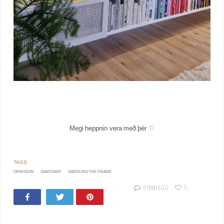
Megi heppnin vera með þér ♡
ORMSSON
SAMSTARF
SAMSUNG THE FRAME
0 INNLEGG
5
Share
Tweet
Pin