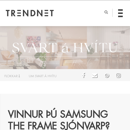
FLOKKAR
UM SVART Á HVÍTU
VINNUR ÞÚ SAMSUNG
THE FRAME SJÓNVARP?