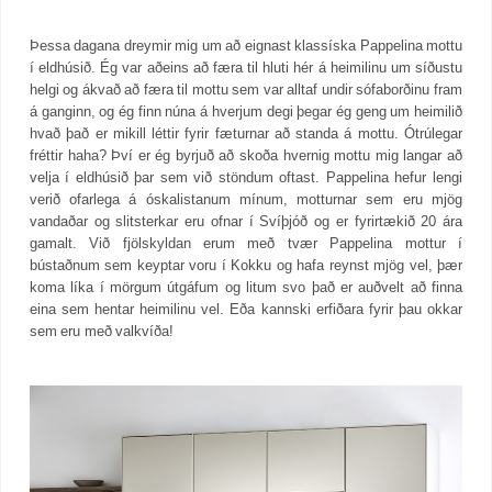
Þessa dagana dreymir mig um að eignast klassíska Pappelina mottu
í eldhúsið. Ég var aðeins að færa til hluti hér á heimilinu um síðustu
helgi og ákvað að færa til mottu sem var alltaf undir sófaborðinu fram
á ganginn, og ég finn núna á hverjum degi þegar ég geng um heimilið
hvað það er mikill léttir fyrir fæturnar að standa á mottu. Ótrúlegar
fréttir haha? Því er ég byrjuð að skoða hvernig mottu mig langar að
velja í eldhúsið þar sem við stöndum oftast. Pappelina hefur lengi
verið ofarlega á óskalistanum mínum, motturnar sem eru mjög
vandaðar og slitsterkar eru ofnar í Svíþjóð og er fyrirtækið 20 ára
gamalt. Við fjölskyldan erum með tvær Pappelina mottur í
bústaðnum sem keyptar voru í Kokku og hafa reynst mjög vel, þær
koma líka í mörgum útgáfum og litum svo það er auðvelt að finna
eina sem hentar heimilinu vel. Eða kannski erfiðara fyrir þau okkar
sem eru með valkvíða!