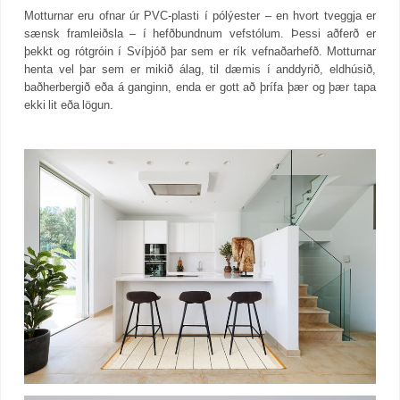
Motturnar eru ofnar úr PVC-plasti í pólýester – en hvort tveggja er
sænsk framleiðsla – í hefðbundnum vefstólum. Þessi aðferð er
þekkt og rótgróin í Svíþjóð þar sem er rík vefnaðarhefð. Motturnar
henta vel þar sem er mikið álag, til dæmis í anddyrið, eldhúsið,
baðherbergið eða á ganginn, enda er gott að þrífa þær og þær tapa
ekki lit eða lögun.