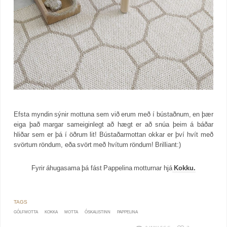
Efsta myndin sýnir mottuna sem við erum með í bústaðnum, en þær
eiga það margar sameiginlegt að hægt er að snúa þeim á báðar
hliðar sem er þá í öðrum lit! Bústaðarmottan okkar er því hvít með
svörtum röndum, eða svört með hvítum röndum! Brilliant:)
Fyrir áhugasama þá fást Pappelina motturnar hjá
Kokku.
GÓLFMOTTA
KOKKA
MOTTA
ÓSKALISTINN
PAPPELINA