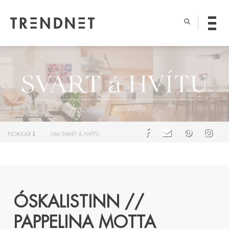
FLOKKAR
UM SVART Á HVÍTU
ÓSKALISTINN //
PAPPELINA MOTTA