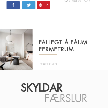
0 INNLEGG
7
Share
Tweet
Pin
7
FALLEGT Á FÁUM
FERMETRUM
OCTOBER 05, 2020
SKYLDAR
FÆRSLUR