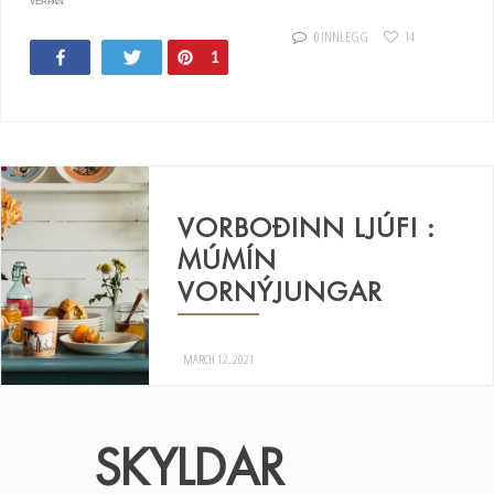
VERPAN
0 INNLEGG
14
Share
Tweet
Pin
1
VORBOÐINN LJÚFI :
MÚMÍN
VORNÝJUNGAR
MARCH 12, 2021
SKYLDAR