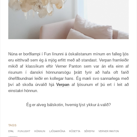
Núna er borðlampi í Fun línunni á óskalistanum mínum en falleg ljós
eru eitthvað sem ég á mjög erfitt með að standast. Verpan framleiðir
mikið af klassíkum eftir Verner Panton sem var án efa einn af
risunum í danskri hönnunarsögu þrátt fyrir að hafa oft farið
óhefðbundnari leiðir en kollegar hans. Ég mæli svo sannarlega með
því að skoða úrvalið hjá
Verpan
af ljósunum ef þú ert í leit að
einstakri hönnun.
Ég er alveg bálskotin, hvernig lýst ykkur á valið?
EPAL
FUN LIGHT
HÖNNUN
LJÓSAKRÓNA
RÓSETTA
SÉREFNI
VERNER PANTON