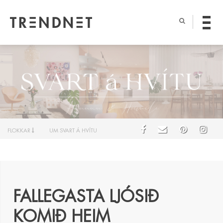
FLOKKAR
UM SVART Á HVÍTU
FALLEGASTA LJÓSIÐ
KOMIÐ HEIM