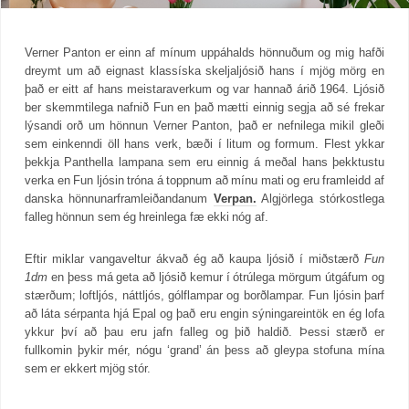
Verner Panton er einn af mínum uppáhalds hönnuðum og mig hafði
dreymt um að eignast klassíska skeljaljósið hans í mjög mörg en
það er eitt af hans meistaraverkum og var hannað árið 1964. Ljósið
ber skemmtilega nafnið Fun en það mætti einnig segja að sé frekar
lýsandi orð um hönnun Verner Panton, það er nefnilega mikil gleði
sem einkenndi öll hans verk, bæði í litum og formum. Flest ykkar
þekkja Panthella lampana sem eru einnig á meðal hans þekktustu
verka en Fun ljósin tróna á toppnum að mínu mati og eru framleidd af
danska hönnunarframleiðandanum
Verpan.
Algjörlega stórkostlega
falleg hönnun sem ég hreinlega fæ ekki nóg af.
Eftir miklar vangaveltur ákvað ég að kaupa ljósið í miðstærð
Fun
1dm
en þess má geta að ljósið kemur í ótrúlega mörgum útgáfum og
stærðum; loftljós, náttljós, gólflampar og borðlampar. Fun ljósin þarf
að láta sérpanta hjá Epal og það eru engin sýningareintök en ég lofa
ykkur því að þau eru jafn falleg og þið haldið. Þessi stærð er
fullkomin þykir mér, nógu ‘grand’ án þess að gleypa stofuna mína
sem er ekkert mjög stór.