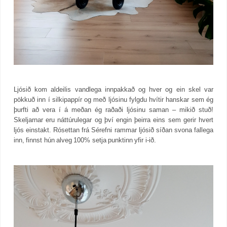
Ljósið kom aldeilis vandlega innpakkað og hver og ein skel var
pökkuð inn í silkipappír og með ljósinu fylgdu hvítir hanskar sem ég
þurfti að vera í á meðan ég raðaði ljósinu saman – mikið stuð!
Skeljarnar eru náttúrulegar og því engin þeirra eins sem gerir hvert
ljós einstakt. Rósettan frá Sérefni rammar ljósið síðan svona fallega
inn, finnst hún alveg 100% setja punktinn yfir i-ið.