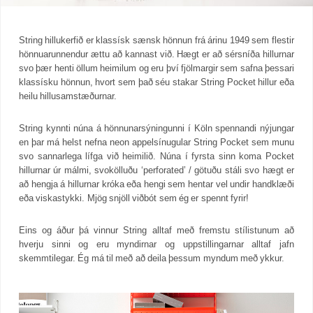
String hillukerfið er klassísk sænsk hönnun frá árinu 1949 sem flestir
hönnuarunnendur ættu að kannast við. Hægt er að sérsníða hillurnar
svo þær henti öllum heimilum og eru því fjölmargir sem safna þessari
klassísku hönnun, hvort sem það séu stakar String Pocket hillur eða
heilu hillusamstæðurnar.
String kynnti núna á hönnunarsýningunni í Köln spennandi nýjungar
en þar má helst nefna neon appelsínugular String Pocket sem munu
svo sannarlega lífga við heimilið. Núna í fyrsta sinn koma Pocket
hillurnar úr málmi, svokölluðu ‘perforated’ / götuðu stáli svo hægt er
að hengja á hillurnar króka eða hengi sem hentar vel undir handklæði
eða viskastykki. Mjög snjöll viðbót sem ég er spennt fyrir!
Eins og áður þá vinnur String alltaf með fremstu stílistunum að
hverju sinni og eru myndirnar og uppstillingarnar alltaf jafn
skemmtilegar. Ég má til með að deila þessum myndum með ykkur.