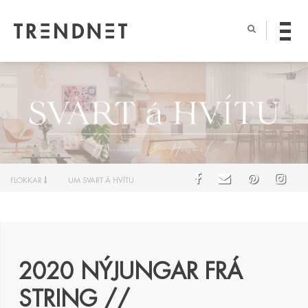
FLOKKAR
UM SVART Á HVÍTU
2020 NÝJUNGAR FRÁ
STRING //