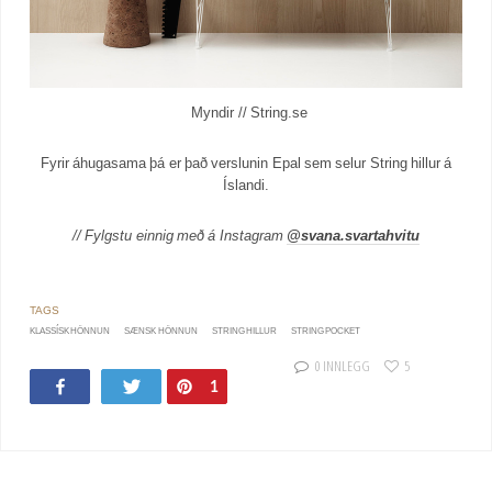
Myndir // String.se
Fyrir áhugasama þá er það verslunin Epal sem selur String hillur á
Íslandi.
// Fylgstu einnig með á Instagram
@svana.svartahvitu
KLASSÍSK HÖNNUN
SÆNSK HÖNNUN
STRING HILLUR
STRING POCKET
0 INNLEGG
5
Share
Tweet
Pin
1