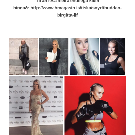
Til að lesa meira endilega kíkið
hingað: http://www.hmagasin.is/tiska/snyrtibuddan-
birgitta-lif