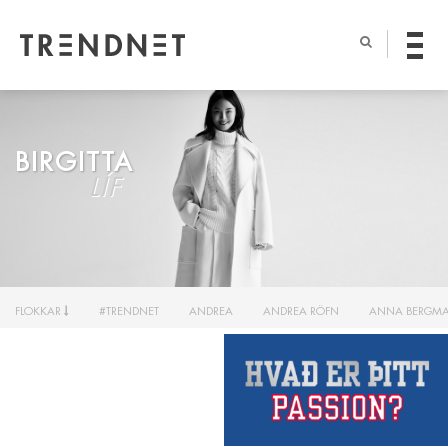
BIRGITTA
LÍF
FLOKKAR
#TRENDNET
ANDREA
ANDREA RÖFN
ANNA BERGM