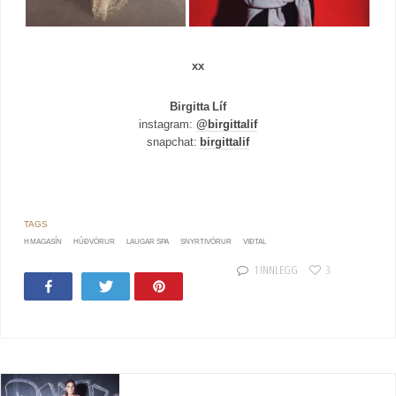
xx
Birgitta Líf
instagram:
@birgittalif
snapchat:
birgittalif
H MAGASÍN
HÚÐVÖRUR
LAUGAR SPA
SNYRTIVÖRUR
VIÐTAL
1 INNLEGG
3
Share
Tweet
Pin
18