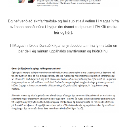
Ég hef verið að skrifa fræðslu- og heilsupistla á vefinn H Magasín frá
því hann opnaði núna í byrjun árs ásamt stelpunum í RVKfit (meira
hér
og
hér
).
H Magasín fékk síðan að kíkja í snyrtibudduna mína fyrir stuttu en
þar deili ég mínum uppáhalds snyrtivörum og húðrútínu.