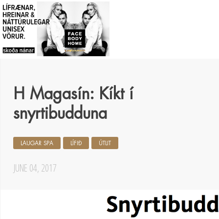
H Magasín: Kíkt í
snyrtibudduna
LAUGAR SPA
LÍFIÐ
ÚTLIT
JUNE 04, 2017