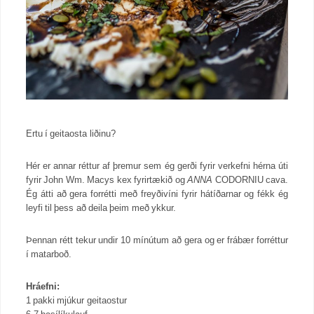
Ertu í geitaosta liðinu?
Hér er annar réttur af þremur sem ég gerði fyrir verkefni hérna úti
fyrir John Wm. Macys kex fyrirtækið og
ANNA
CODORNIU cava.
Ég átti að gera forrétti með freyðivíni fyrir hátíðarnar og fékk ég
leyfi til þess að deila þeim með ykkur.
Þennan rétt tekur undir 10 mínútum að gera og er frábær forréttur
í matarboð.
Hráefni:
1 pakki mjúkur geitaostur