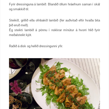
Fyrir dressinguna á lambið: Blandið öllum hráefnum saman í skál
og smakkið til.
Steikið, grillið eða ofnbakið lambið (fer auðvitað eftir hvaða bita
þið eruð með).
Ég steikti lambið á pönnu í nokkrar mínútur á hvorri hlið fyrir
meðalsteikt kjöt.
Raðið á disk og hellið dressingunni yfir.