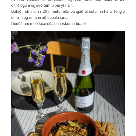
chiliflögum og svörtum pipar yfir allt.
Bakið í ofninum í 20 mínútur eða þangað til osturinn hefur fengið
smá lit og er farin að bubbla smá.
Berið fram með kexi eða þunnskornu brauði.