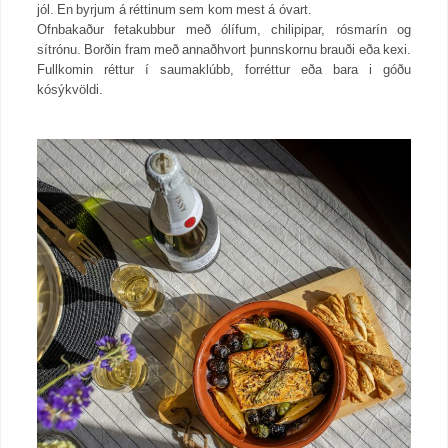
jól. En byrjum á réttinum sem kom mest á óvart.
Ofnbakaður fetakubbur með ólífum, chilipipar, rósmarín og
sítrónu. Borðin fram með annaðhvort þunnskornu brauði eða kexi.
Fullkomin réttur í saumaklúbb, forréttur eða bara i góðu
kósýkvöldi.