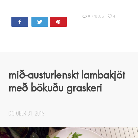
0 INNLEGG
4
Share
Tweet
Pin
mið-austurlenskt lambakjöt
með bökuðu graskeri
OCTOBER 31, 2019