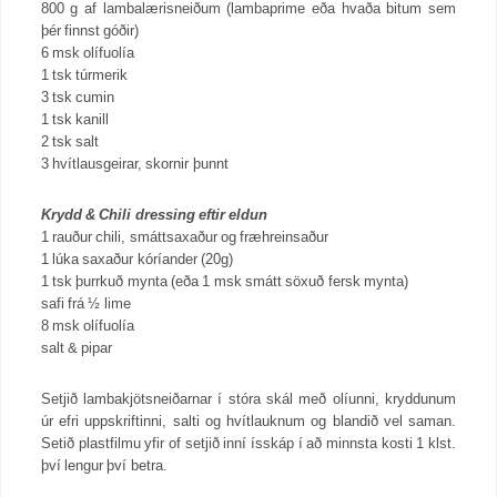
800 g af lambalærisneiðum (lambaprime eða hvaða bitum sem
þér finnst góðir)
6 msk olífuolía
1 tsk túrmerik
3 tsk cumin
1 tsk kanill
2 tsk salt
3 hvítlausgeirar, skornir þunnt
Krydd & Chili dressing eftir eldun
1 rauður chili, smáttsaxaður og fræhreinsaður
1 lúka saxaður kóríander (20g)
1 tsk þurrkuð mynta (eða 1 msk smátt söxuð fersk mynta)
safi frá ½ lime
8 msk olífuolía
salt & pipar
Setjið lambakjötsneiðarnar í stóra skál með olíunni, kryddunum
úr efri uppskriftinni, salti og hvítlauknum og blandið vel saman.
Setið plastfilmu yfir of setjið inní ísskáp í að minnsta kosti 1 klst.
því lengur því betra.