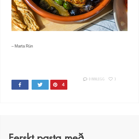
– Marta Rún
0 INNLEGG
3
Share
Tweet
Pin
4
Ferskt pasta með