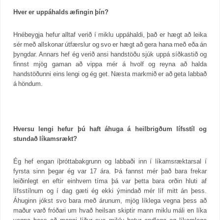
Hver er uppáhalds æfingin þín?
Hnébeygja hefur alltaf verið í miklu uppáhaldi, það er hægt að leika
sér með allskonar útfærslur og svo er hægt að gera hana með eða án
þyngdar. Annars hef ég verið ansi handstöðu sjúk uppá síðkastið og
finnst mjög gaman að vippa mér á hvolf og reyna að halda
handstöðunni eins lengi og ég get. Næsta markmið er að geta labbað
á höndum.
Hversu lengi hefur þú haft áhuga á heilbrigðum lífsstíl og
stundað líkamsrækt?
Ég hef engan íþróttabakgrunn og labbaði inn í líkamsræktarsal í
fyrsta sinn þegar ég var 17 ára. Þá fannst mér það bara frekar
leiðinlegt en eftir einhvern tíma þá var þetta bara orðin hluti af
lífsstílnum og í dag gæti ég ekki ýmindað mér líf mitt án þess.
Áhuginn jókst svo bara með árunum, mjög líklega vegna þess að
maður varð fróðari um hvað heilsan skiptir mann miklu máli en líka