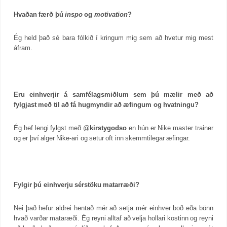
Hvaðan færð þú
inspo
og
motivation
?
Ég held það sé bara fólkið í kringum mig sem að hvetur mig mest
áfram.
Eru einhverjir á samfélagsmiðlum sem þú mælir með að
fylgjast með til að fá hugmyndir að æfingum og hvatningu?
Ég hef lengi fylgst með @
kirstygodso
en hún er Nike master trainer
og er því alger Nike-ari og setur oft inn skemmtilegar æfingar.
Fylgir þú einhverju sérstöku matarræði?
Nei það hefur aldrei hentað mér að setja mér einhver boð eða bönn
hvað varðar mataræði. Ég reyni alltaf að velja hollari kostinn og reyni