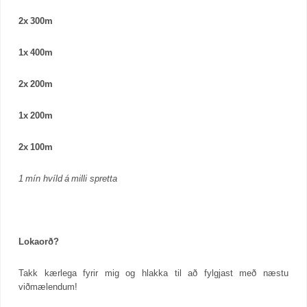
2x 300m
1x 400m
2x 200m
1x 200m
2x 100m
1 mín hvíld á milli spretta
Lokaorð?
Takk kærlega fyrir mig og hlakka til að fylgjast með næstu
viðmælendum!