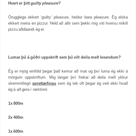
Hvert er þitt
guilty pleasure
?
Örugglega ekkert ‘guilty’ pleasure, heldur bara pleasure. Ég elska
ekkert meira en pizzur. Held að allir sem þekki mig viti hversu mikill
pizzu aðdáandi ég er.
Lumar þú á góðri uppskrift sem þú vilt deila með lesendum?
Ég er mjög einföld þegar það kemur að mat og því luma ég ekki á
mörgum uppskriftum. Mig langar því frekar að deila með ykkur
skemmtilegri
sprettæfingu
sem ég tek oft þegar ég veit ekki hvað
ég á að gera í ræktinni:
1x 800m
2x 400m
1x 600m