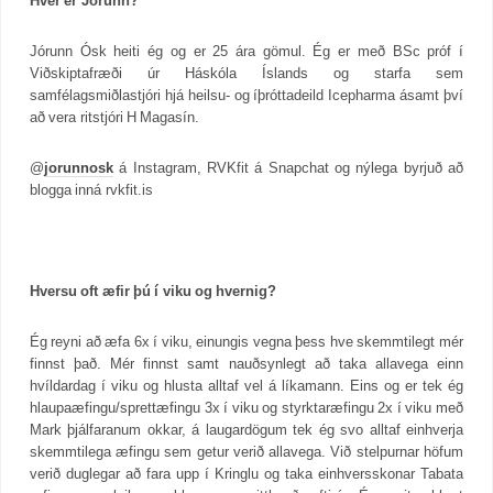
Hver er Jórunn?
Jórunn Ósk heiti ég og er 25 ára gömul. Ég er með BSc próf í
Viðskiptafræði úr Háskóla Íslands og starfa sem
samfélagsmiðlastjóri hjá heilsu- og íþróttadeild Icepharma ásamt því
að vera ritstjóri H Magasín.
@
jorunnosk
á Instagram, RVKfit á Snapchat og nýlega byrjuð að
blogga inná rvkfit.is
Hversu oft æfir þú í viku og hvernig?
Ég reyni að æfa 6x í viku, einungis vegna þess hve skemmtilegt mér
finnst það. Mér finnst samt nauðsynlegt að taka allavega einn
hvíldardag í viku og hlusta alltaf vel á líkamann. Eins og er tek ég
hlaupaæfingu/sprettæfingu 3x í viku og styrktaræfingu 2x í viku með
Mark þjálfaranum okkar, á laugardögum tek ég svo alltaf einhverja
skemmtilega æfingu sem getur verið allavega. Við stelpurnar höfum
verið duglegar að fara upp í Kringlu og taka einhversskonar Tabata