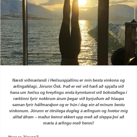
Næsti viðmælandi í Heilsuspjallinu er mín besta vinkona og
æfingafélagi, Jórunn Ósk. Það er vel við hæfi að spjalla við
hana um heilsu og hreyfingu enda kynntumst við bókstaflega í
ræktinni fyrir nokkrum árum þegar við byrjuðum að hlaupa
saman fyrir hálfmaraþon og er hún í dag ein af mínum bestu
vinkonum. Jórunn er ótrúlega dugleg á æfingum og hvetur mig
alltaf áfram – maður kemst ekkert upp með að sleppa því að
mæta á æfingu með henni!