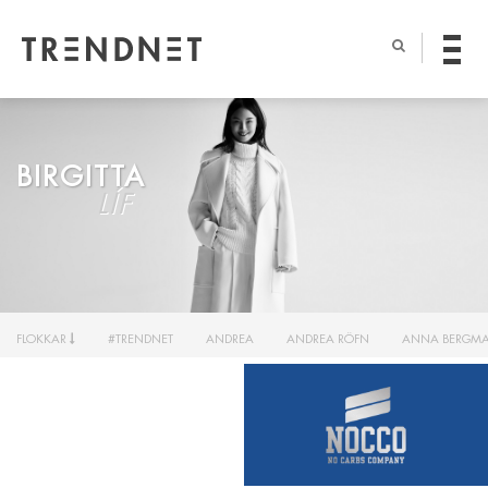
BIRGITTA
LÍF
FLOKKAR
#TRENDNET
ANDREA
ANDREA RÖFN
ANNA BERGM