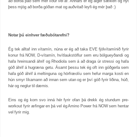
að borða það sem mér líður vel af. Annars er ég alger sælkeri og nýt
þess mjög að borða góðan mat og auðvitað leyfi ég mér það :)
Notar þú einhver fæðubótarefni?
Ég tek alltaf inn vítamín, núna er ég að taka EVE fjölvítamínið fyrir
konur frá NOW, D-vítamín, hvítlaukstöflur sem eru bólgueyðandi og
hafa hreinsandi áhrif og Rhodiola sem á að draga úr stressi og hafa
góð áhrif á hugræna getu. Ásamt þessu tek ég oft inn góðgerla sem
hafa góð áhrif á meltinguna og hörfræolíu sem hefur marga kosti en
hún smyr líkamann að innan sem utan og er því góð fyrir liðina, húð,
hár og neglur til dæmis.
Eins og ég kom svo inná hér fyrir ofan þá drekk ég stundum pre-
workout fyrir æfingar en þá vel ég Amino Power frá NOW sem hentar
vel fyrir mig.