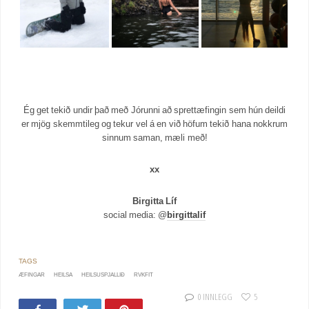
Ég get tekið undir það með Jórunni að sprettæfingin sem hún deildi
er mjög skemmtileg og tekur vel á en við höfum tekið hana nokkrum
sinnum saman, mæli með!
xx
Birgitta Líf
social media: @
birgittalif
ÆFINGAR
HEILSA
HEILSUSPJALLIÐ
RVKFIT
0 INNLEGG
5