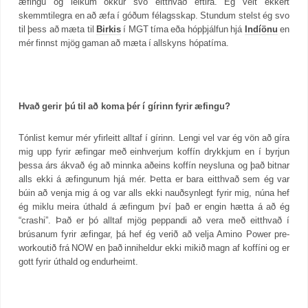
æfingu og leikum okkur svo eitthvað eftirá. Ég veit ekkert
skemmtilegra en að æfa í góðum félagsskap. Stundum stelst ég svo
til þess að mæta til
Birkis
í MGT tíma eða hópþjálfun hjá
Indíönu
en
mér finnst mjög gaman að mæta í allskyns hópatíma.
Hvað gerir þú til að koma þér í gírinn fyrir æfingu?
Tónlist kemur mér yfirleitt alltaf í gírinn. Lengi vel var ég vön að gíra
mig upp fyrir æfingar með einhverjum koffín drykkjum en í byrjun
þessa árs ákvað ég að minnka aðeins koffín neysluna og það bitnar
alls ekki á æfingunum hjá mér. Þetta er bara eitthvað sem ég var
búin að venja mig á og var alls ekki nauðsynlegt fyrir mig, núna hef
ég miklu meira úthald á æfingum því það er engin hætta á að ég
“crashi”. Það er þó alltaf mjög peppandi að vera með eitthvað í
brúsanum fyrir æfingar, þá hef ég verið að velja Amino Power pre-
workoutið frá NOW en það inniheldur ekki mikið magn af koffíni og er
gott fyrir úthald og endurheimt.