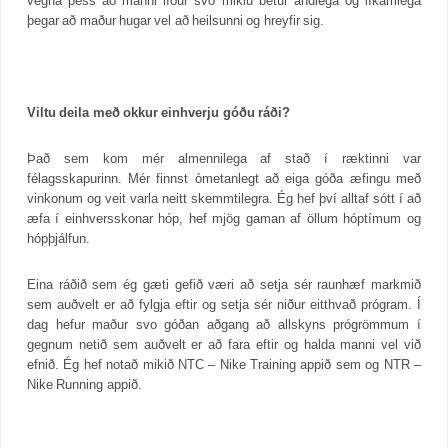
vegna þess að manni líður svo miklu betur andlega og líkamlega
þegar að maður hugar vel að heilsunni og hreyfir sig.
Viltu deila með okkur einhverju góðu ráði?
Það sem kom mér almennilega af stað í ræktinni var
félagsskapurinn. Mér finnst ómetanlegt að eiga góða æfingu með
vinkonum og veit varla neitt skemmtilegra. Ég hef því alltaf sótt í að
æfa í einhversskonar hóp, hef mjög gaman af öllum hóptímum og
hópþjálfun.
Eina ráðið sem ég gæti gefið væri að setja sér raunhæf markmið
sem auðvelt er að fylgja eftir og setja sér niður eitthvað prógram. Í
dag hefur maður svo góðan aðgang að allskyns prógrömmum í
gegnum netið sem auðvelt er að fara eftir og halda manni vel við
efnið. Ég hef notað mikið NTC – Nike Training appið sem og NTR –
Nike Running appið.