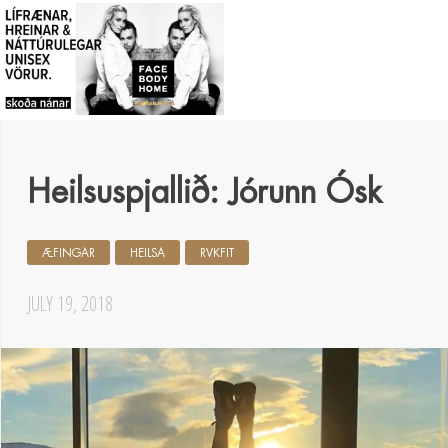
Heilsuspjallið: Jórunn Ósk
ÆFINGAR
HEILSA
RVKFIT
JULY 19, 2018