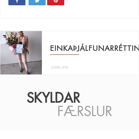
Share
Tweet
Pin
24
EINKAÞJÁLFUNARRÉTTIN
JULY 06, 2018
SKYLDAR
FÆRSLUR