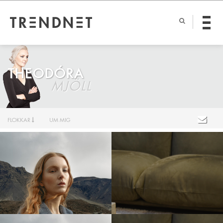
THEODÓRA
MJÖLL
FLOKKAR
UM MIG