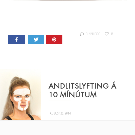
3 INNLEGG
16
Share
Tweet
Pin
10
ANDLITSLYFTING Á
10 MÍNÚTUM
AUGUST 20, 2014