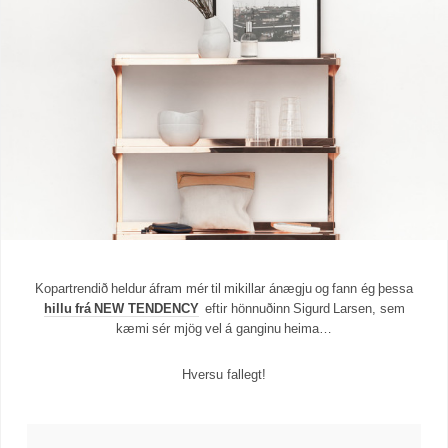
Kopartrendið heldur áfram mér til mikillar ánægju og fann ég þessa
hillu frá NEW TENDENCY
eftir hönnuðinn Sigurd Larsen, sem
kæmi sér mjög vel á ganginu heima…
Hversu fallegt!