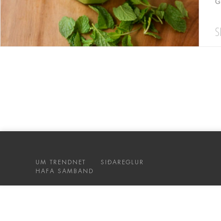
G
S
UM TRENDNET
SIÐAREGLUR
HAFA SAMBAND