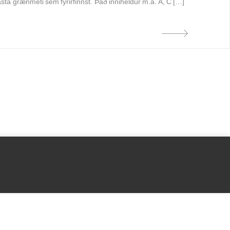
sta grænmeti sem fyrirfinnst. Það inniheldur m.a. A, C […]