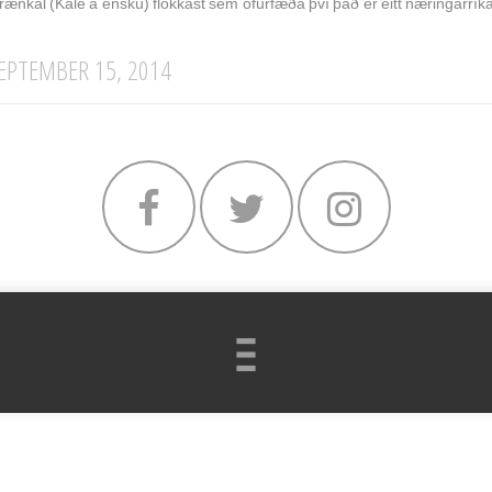
rænkál (Kale á ensku) flokkast sem ofurfæða því það er eitt næringarríka
EPTEMBER 15, 2014