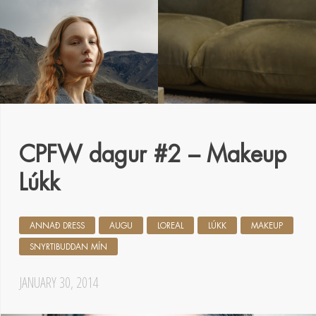
CPFW dagur #2 – Makeup
Lúkk
ANNAÐ DRESS
AUGU
LOREAL
LÚKK
MAKEUP
SNYRTIBUDDAN MÍN
JANUARY 30, 2014