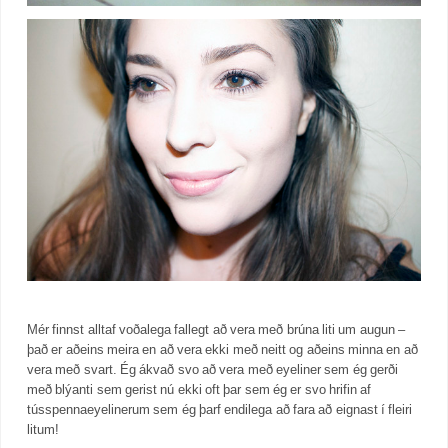
Mér finnst alltaf voðalega fallegt að vera með brúna liti um augun –
það er aðeins meira en að vera ekki með neitt og aðeins minna en að
vera með svart. Ég ákvað svo að vera með eyeliner sem ég gerði
með blýanti sem gerist nú ekki oft þar sem ég er svo hrifin af
tússpennaeyelinerum sem ég þarf endilega að fara að eignast í fleiri
litum!