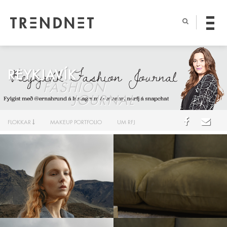
REYKJAVÍK
FASHION
JOURNAL
FLOKKAR
MAKEUP PORTFOLIO
UM RFJ