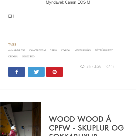
Myndavél: Canon EOS M
EH
ANNAÐ DRESS
CANON EOS M
CPFW
L'OREAL
MAKEUP LÚKK
NÁTTÚRULEGT
OROBLU
SELECTED
3 INNLEGG
17
Share
Tweet
Pin
WOOD WOOD Á
CPFW - SKUPLUR OG