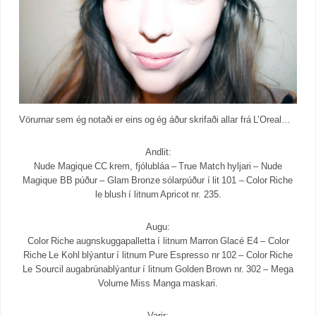
Vörurnar sem ég notaði er eins og ég áður skrifaði allar frá L’Oreal…
Andlit:
Nude Magique CC krem, fjólubláa – True Match hyljari – Nude
Magique BB púður – Glam Bronze sólarpúður í lit 101 – Color Riche
le blush í litnum Apricot nr. 235.
Augu:
Color Riche augnskuggapalletta í litnum Marron Glacé E4 – Color
Riche Le Kohl blýantur í litnum Pure Espresso nr 102 – Color Riche
Le Sourcil augabrúnablýantur í litnum Golden Brown nr. 302 – Mega
Volume Miss Manga maskari.
Varir: