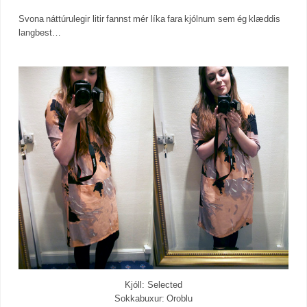
Svona náttúrulegir litir fannst mér líka fara kjólnum sem ég klæddis
langbest…
Kjóll: Selected
Sokkabuxur: Oroblu