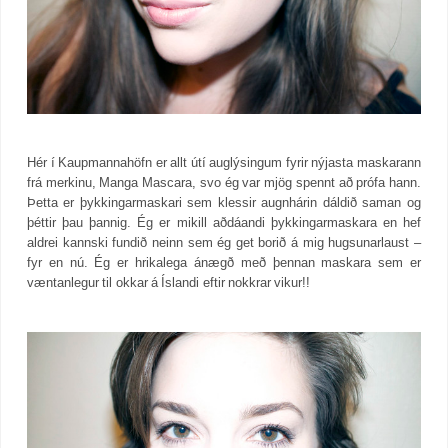
Hér í Kaupmannahöfn er allt útí auglýsingum fyrir nýjasta maskarann
frá merkinu, Manga Mascara, svo ég var mjög spennt að prófa hann.
Þetta er þykkingarmaskari sem klessir augnhárin dáldið saman og
þéttir þau þannig. Ég er mikill aðdáandi þykkingarmaskara en hef
aldrei kannski fundið neinn sem ég get borið á mig hugsunarlaust –
fyr en nú. Ég er hrikalega ánægð með þennan maskara sem er
væntanlegur til okkar á Íslandi eftir nokkrar vikur!!