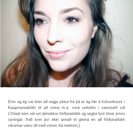
Eins og ég var búin að segja ykkur frá þá er ég hér á tískuvikunni í
Kaupmannahöfn til að vinna m.a. smá verkefni í samstarfi við
L’Oreal sem sér um þónokkur förðunarlúkk og neglur fyrir hinar ýmsu
sýningar. Það kom því ekki annað til greina en að förðunarlúkk
vikunnar væru öll með vörum frá merkinu;)