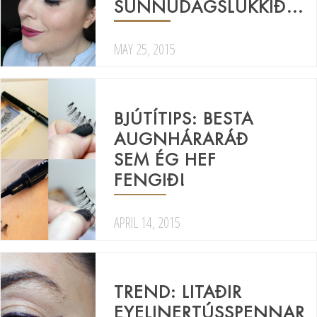
SUNNUDAGSLÚKKIÐ…
MAY 25, 2015
BJÚTÍTIPS: BESTA
AUGNHÁRARÁÐ
SEM ÉG HEF
FENGIÐ!
APRIL 14, 2015
TREND: LITAÐIR
EYELINERTÚSSPENNAR