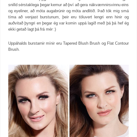
snilld sérstaklega þegar kemur að því að gera nákvæmnirsvinnu eins
og eyeliner, að móta augabrúnir og móta andlitið. Það tók mig smá
tíma að venjast burstunum, þeir eru töluvert lengri enn hinir og
auðvitað þyngri en þegar ég var komin uppá lagið með þá þá hef ég
ekki getað lagt þá frá mér :)
Uppáhalds burstarnir mínir eru Tapered Blush Brush og Flat Contour
Brush.