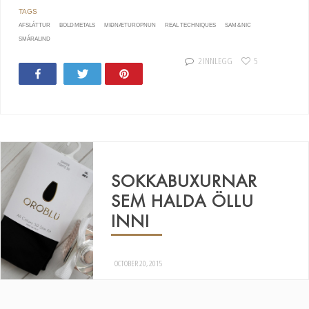
AFSLÁTTUR
BOLD METALS
MIÐNÆTUROPNUN
REAL TECHNIQUES
SAM & NIC
SMÁRALIND
2 INNLEGG
5
Share
Tweet
Pin
SOKKABUXURNAR
SEM HALDA ÖLLU
INNI
OCTOBER 20, 2015