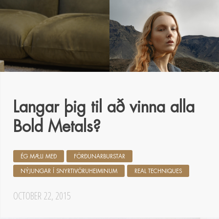
Langar þig til að vinna alla
Bold Metals?
ÉG MÆLI MEÐ
FÖRÐUNARBURSTAR
NÝJUNGAR Í SNYRTIVÖRUHEIMINUM
REAL TECHNIQUES
OCTOBER 22, 2015