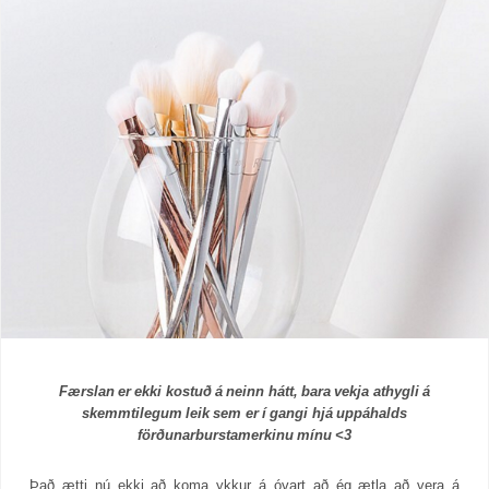
Færslan er ekki kostuð á neinn hátt, bara vekja athygli á
skemmtilegum leik sem er í gangi hjá uppáhalds
förðunarburstamerkinu mínu <3
Það ætti nú ekki að koma ykkur á óvart að ég ætla að vera á