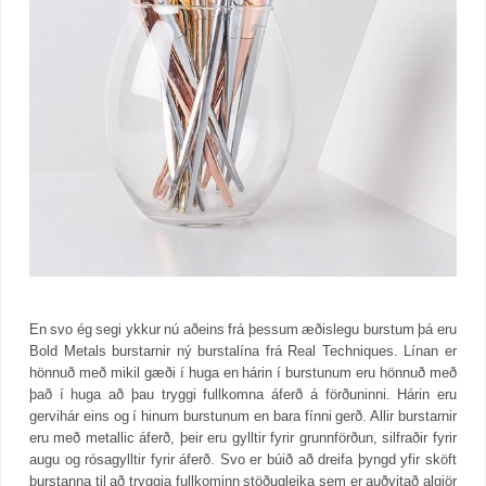
En svo ég segi ykkur nú aðeins frá þessum æðislegu burstum þá eru
Bold Metals burstarnir ný burstalína frá Real Techniques. Línan er
hönnuð með mikil gæði í huga en hárin í burstunum eru hönnuð með
það í huga að þau tryggi fullkomna áferð á förðuninni. Hárin eru
gervihár eins og í hinum burstunum en bara fínni gerð. Allir burstarnir
eru með metallic áferð, þeir eru gylltir fyrir grunnförðun, silfraðir fyrir
augu og rósagylltir fyrir áferð. Svo er búið að dreifa þyngd yfir sköft
burstanna til að tryggja fullkominn stöðugleika sem er auðvitað algjör