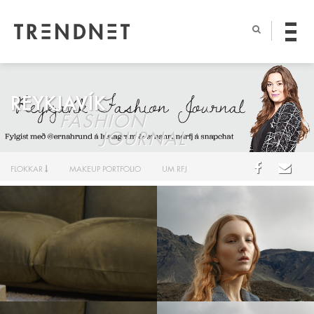
REYKJAVÍK
FASHION
JOURNAL
FLOKKAR
MAKEUP PORTFOLIO
UM RFJ