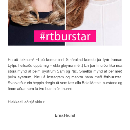
En að leiknum! Ef þú kemur inní Smáralind komdu þá fyrir framan
Lyfju, heilsaðu uppá mig – ekki gleyma mér;) En þar finurðu líka risa
stóra mynd af þeim systrum Sam og Nic. Smelltu mynd af þér með
þeim systrum, birtu á Instagram og merktu hana með
#rtburstar
.
Svo verður ein heppin dregin út sem fær alla Bold Metals burstana og
fimm aðrar sem fá tvo bursta úr línunni.
Hlakka til að sjá ykkur!
Erna Hrund