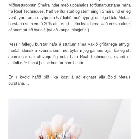
Miðnæturopnun Smáralindar með uppáhalds förðunarburstana mína
frá Real Techniques. Það verður stuð og stemming í Smáralind en ég
verð fyrir framan Lyfju um 6/7 leitið með nýju glæsilegu Bold Metals
burstana sem eru á 20% afslætti í tilefni kvöldsins. Það er svo aldrei
of snemmt að byrja á því að kaupa jólagjafir :)
Þessir fallegu burstar hafa á stuttum tíma vakið gríðarlega athygli
meðal íslenskra kvenna sem mér þykir mjög gaman. Sjálf fæ ég oft
spurningar um afhverju ég nota bara Real Techniques, svarið er
einfalt mér finnst þessir burstar bara bestir.
En í kvöld hafið þið líka kost á að eignast alla Bold Metals
burstana….