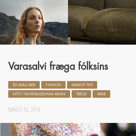
Varasalvi fræga fólksins
ÉG MÆLI MEÐ
FASHION
MAKEUP TIPS
NÝTT Í SNYRTIBUDDUNNI MINNI
TREND
VARIR
MARCH 10, 2014