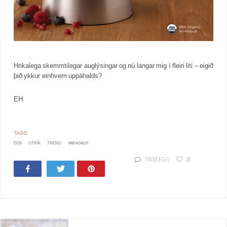
Hrikalega skemmtilegar auglýsingar og nú langar mig í fleiri liti – eigið
þið ykkur einhvern uppáhalds?
EH
EOS
LITRÍK
TREND
VARASALVI
7 INNLEGG
20
Share
Tweet
Pin
42