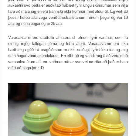
aukaefni svo þetta er auðvitað frábært fyrir ungu skvísurnar sem vilja
fara að mála sig en eru kannski ekki komnar með aldur til. Ég veit að
þessir hefðu alla vega verið á óskalistanum mínum þegar ég var 13
ára, og núna þegar ég er 25 ára.
Varasalvarnir eru stútfullir af nærandi efnum fyrir varirnar, sem fá
einnig mjög fallegan ljóma og létta áferð. Varasalvarnir eru líka
hættulega góðir á bragðið sem er ekki sniðugt fyrir fólk eins og mig
sem nagar varirnar endalaust. En eftir að ég vandi mig á að vera með
varasalva útum allt eru varirnar mínar svo vel nærðar að það er bara
erfitt að naga þær :D