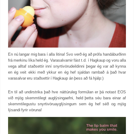
En nú langar mig bara í alla litina! Svo verð ég að prófa handáburðinn
frá merkinu líka held ég. Varasalvarnir fást t.d. í Hagkaup og voru alla
vega alltaf staðsettir inní snyrtivörudeildinni þegar ég var að kynna
en ég veit ekki með ykkur en ég hef sjaldan rambað á það hvar
varasalvar eru staðsettir í Hagkaup án þess að fá hjálp:)
En til að undirstrika það hve náttúruleg formúlan er þá notast EOS
við mjög skemmtilegt auglýsingaefni, held þetta séu bara einar af
skemmtilegustu snyrtivöruayglýsingum sem ég hef séð og mjög
lýsandi fyrir vöruna!