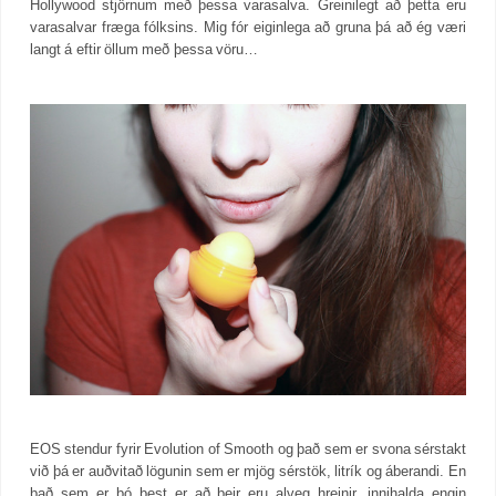
Hollywood stjörnum með þessa varasalva. Greinilegt að þetta eru
varasalvar fræga fólksins. Mig fór eiginlega að gruna þá að ég væri
langt á eftir öllum með þessa vöru…
EOS stendur fyrir Evolution of Smooth og það sem er svona sérstakt
við þá er auðvitað lögunin sem er mjög sérstök, litrík og áberandi. En
það sem er þó best er að þeir eru alveg hreinir, innihalda engin