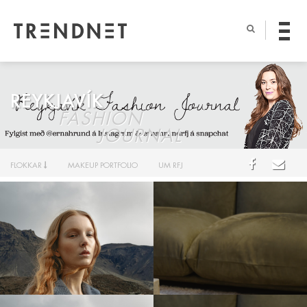
REYKJAVÍK
FASHION
JOURNAL
FLOKKAR
MAKEUP PORTFOLIO
UM RFJ