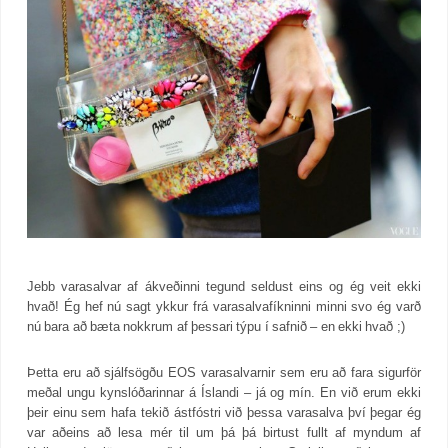
Jebb varasalvar af ákveðinni tegund seldust eins og ég veit ekki
hvað! Ég hef nú sagt ykkur frá varasalvafíkninni minni svo ég varð
nú bara að bæta nokkrum af þessari týpu í safnið – en ekki hvað ;)
Þetta eru að sjálfsögðu EOS varasalvarnir sem eru að fara sigurför
meðal ungu kynslóðarinnar á Íslandi – já og mín. En við erum ekki
þeir einu sem hafa tekið ástfóstri við þessa varasalva því þegar ég
var aðeins að lesa mér til um þá þá birtust fullt af myndum af