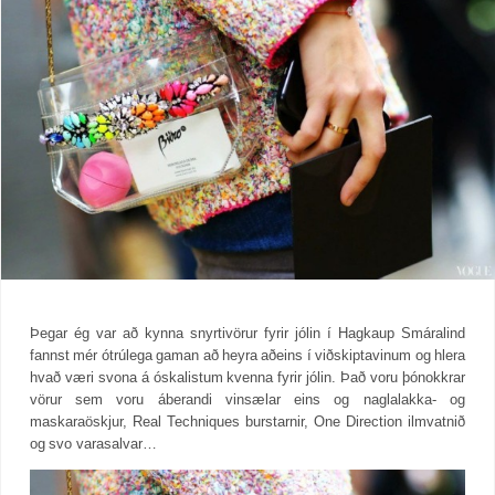
Þegar ég var að kynna snyrtivörur fyrir jólin í Hagkaup Smáralind
fannst mér ótrúlega gaman að heyra aðeins í viðskiptavinum og hlera
hvað væri svona á óskalistum kvenna fyrir jólin. Það voru þónokkrar
vörur sem voru áberandi vinsælar eins og naglalakka- og
maskaraöskjur, Real Techniques burstarnir, One Direction ilmvatnið
og svo varasalvar…