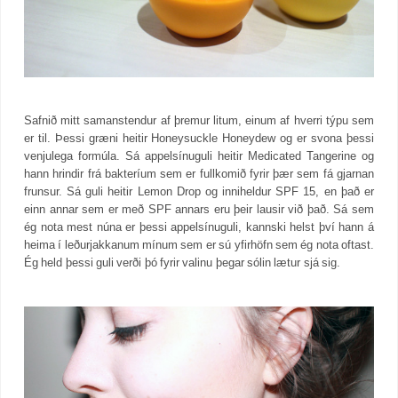
Safnið mitt samanstendur af þremur litum, einum af hverri týpu sem
er til. Þessi græni heitir Honeysuckle Honeydew og er svona þessi
venjulega formúla. Sá appelsínuguli heitir Medicated Tangerine og
hann hrindir frá bakteríum sem er fullkomið fyrir þær sem fá gjarnan
frunsur. Sá guli heitir Lemon Drop og inniheldur SPF 15, en það er
einn annar sem er með SPF annars eru þeir lausir við það. Sá sem
ég nota mest núna er þessi appelsínuguli, kannski helst því hann á
heima í leðurjakkanum mínum sem er sú yfirhöfn sem ég nota oftast.
Ég held þessi guli verði þó fyrir valinu þegar sólin lætur sjá sig.