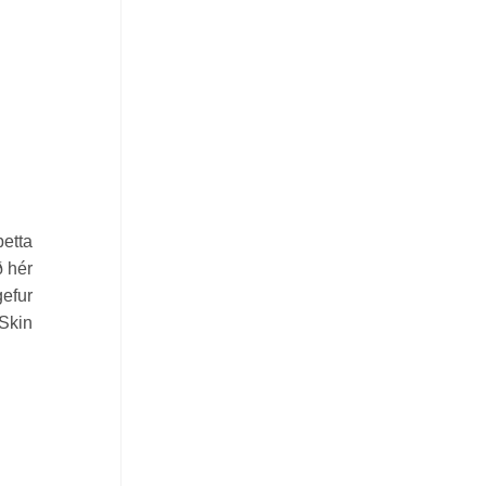
þetta
ð hér
gefur
 Skin