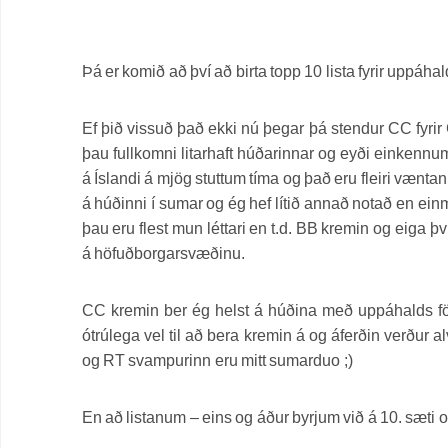
Þá er komið að því að birta topp 10 lista fyrir uppáh
Ef þið vissuð það ekki nú þegar þá stendur CC fyri
þau fullkomni litarhaft húðarinnar og eyði einkennu
á Íslandi á mjög stuttum tíma og það eru fleiri vænta
á húðinni í sumar og ég hef lítið annað notað en ein
þau eru flest mun léttari en t.d. BB kremin og eiga 
á höfuðborgarsvæðinu.
CC kremin ber ég helst á húðina með uppáhalds 
ótrúlega vel til að bera kremin á og áferðin verð
og RT svampurinn eru mitt sumarduo ;)
En að listanum – eins og áður byrjum við á 10. sæt