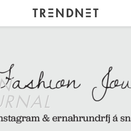
ON
URNAL