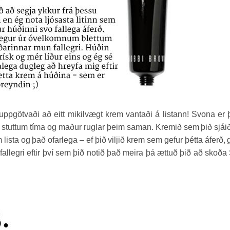
götvaði að eitt mikilvægt krem vantaði á listann! Svona er 
 á stuttum tíma og maður ruglar þeim saman. Kremið sem þið sjái
lista og það ofarlega – ef þið viljið krem sem gefur þétta áferð, 
llegri eftir því sem þið notið það meira þá ættuð þið að skoða