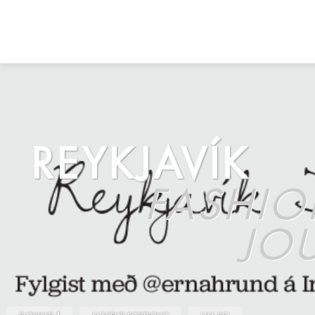
REYKJAVÍK
FASHI
JO