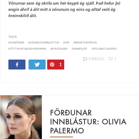
Vörurnar sem ég skrifa um hér keypti ég sjálf. Það hefur þó
engin áhrif á álit mitt á vörunum og eins og alltaf veiti ég
hreinskilið álit.
AUGNPÚÐAR
AUGNSKUGGAPALLETTUR
DIOR
MIÐNÆTUROPNUN
NÝTT Í SNYRTIBUDDUNNI MINNI
SKYN ICELAND
SUMARGJÖF
YVES SAINT LAURENT
0 INNLEGG
3
Share
Tweet
Pin
1
19
FÖRÐUNAR
INNBLÁSTUR: OLIVIA
PALERMO