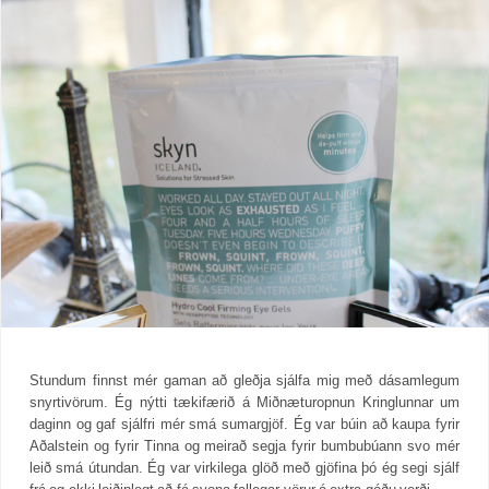
Stundum finnst mér gaman að gleðja sjálfa mig með dásamlegum
snyrtivörum. Ég nýtti tækifærið á Miðnæturopnun Kringlunnar um
daginn og gaf sjálfri mér smá sumargjöf. Ég var búin að kaupa fyrir
Aðalstein og fyrir Tinna og meirað segja fyrir bumbubúann svo mér
leið smá útundan. Ég var virkilega glöð með gjöfina þó ég segi sjálf