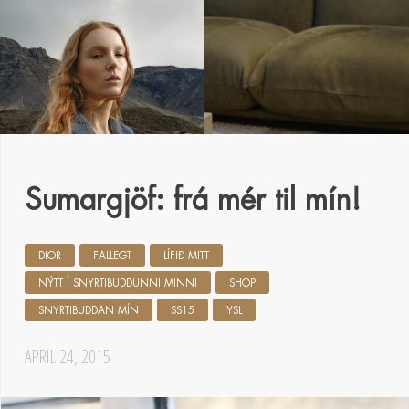
Sumargjöf: frá mér til mín!
DIOR
FALLEGT
LÍFIÐ MITT
NÝTT Í SNYRTIBUDDUNNI MINNI
SHOP
SNYRTIBUDDAN MÍN
SS15
YSL
APRIL 24, 2015