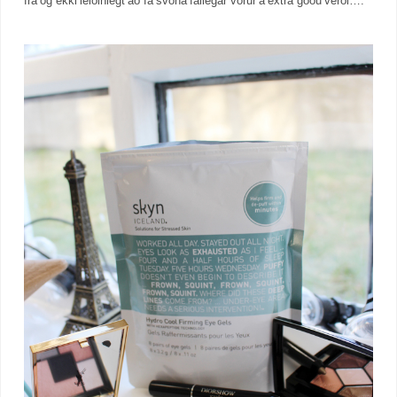
frá og ekki leiðinlegt að fá svona fallegar vörur á extra góðu verði….