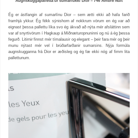
Augnskuggapalletta úr sumarlúkki Dior – 746 Ambre Nuit
Ég er ástfangin af sumarlínu Dior – sem ætti ekki að hafa farið
framhjá ykkur. Ég fékk sýnishorn af nokkrum vörum en ég var að
eignast þessa pallettu líka svo ég ákvað að nýta mér afsláttinn sem
var af snyrtivörum í Hagkaup á Miðnæturopnuninni og nú á ég þessa
fegurð. Litirnir finnst mér tímalausir og elegant – þeir fara mér og þeir
munu nýtast mér vel í brúðarfarðanir sumarsins. Nýja formúla
augnskugganna frá Dior er æðisleg og ég fæ ekki nóg af fimm lita
pallettunum.