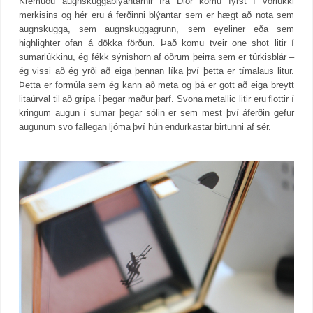
Kremuðu augnskuggablýantarnir frá Dior komu fyrst í vorlúkki
merkisins og hér eru á ferðinni blýantar sem er hægt að nota sem
augnskugga, sem augnskuggagrunn, sem eyeliner eða sem
highlighter ofan á dökka förðun. Það komu tveir one shot litir í
sumarlúkkinu, ég fékk sýnishorn af öðrum þeirra sem er túrkisblár –
ég vissi að ég yrði að eiga þennan líka því þetta er tímalaus litur.
Þetta er formúla sem ég kann að meta og þá er gott að eiga breytt
litaúrval til að grípa í þegar maður þarf. Svona metallic litir eru flottir í
kringum augun í sumar þegar sólin er sem mest því áferðin gefur
augunum svo fallegan ljóma því hún endurkastar birtunni af sér.