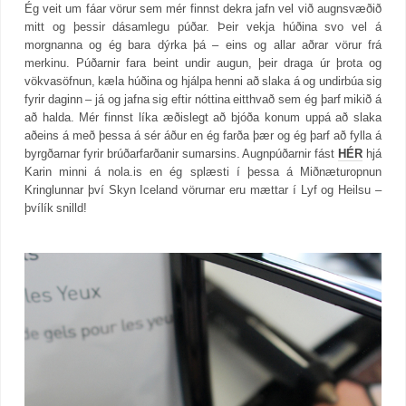
Ég veit um fáar vörur sem mér finnst dekra jafn vel við augnsvæðið
mitt og þessir dásamlegu púðar. Þeir vekja húðina svo vel á
morgnanna og ég bara dýrka þá – eins og allar aðrar vörur frá
merkinu. Púðarnir fara beint undir augun, þeir draga úr þrota og
vökvasöfnun, kæla húðina og hjálpa henni að slaka á og undirbúa sig
fyrir daginn – já og jafna sig eftir nóttina eitthvað sem ég þarf mikið á
að halda. Mér finnst líka æðislegt að bjóða konum uppá að slaka
aðeins á með þessa á sér áður en ég farða þær og ég þarf að fylla á
byrgðarnar fyrir brúðarfarðanir sumarsins. Augnpúðarnir fást
HÉR
hjá
Karin minni á nola.is en ég splæsti í þessa á Miðnæturopnun
Kringlunnar því Skyn Iceland vörurnar eru mættar í Lyf og Heilsu –
þvílík snilld!