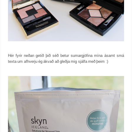
Hér fyrir neðan getið þið séð betur sumargjöfina mína ásamt smá
texta um afhverju ég ákvað að gleðja mig sjálfa með þeim :)