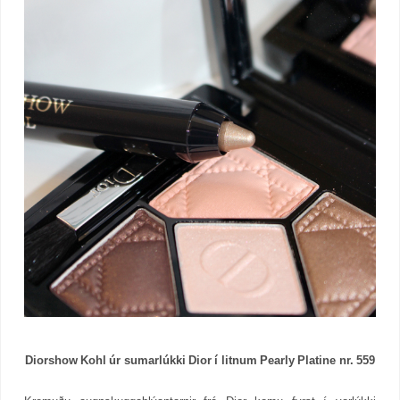
Diorshow Kohl úr sumarlúkki Dior í litnum Pearly Platine nr. 559