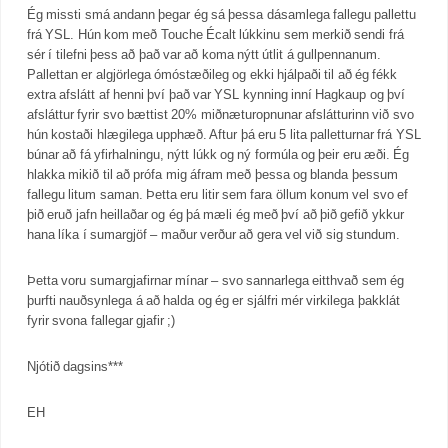
Ég missti smá andann þegar ég sá þessa dásamlega fallegu pallettu
frá YSL. Hún kom með Touche Écalt lúkkinu sem merkið sendi frá
sér í tilefni þess að það var að koma nýtt útlit á gullpennanum.
Pallettan er algjörlega ómóstæðileg og ekki hjálpaði til að ég fékk
extra afslátt af henni því það var YSL kynning inní Hagkaup og því
afsláttur fyrir svo bættist 20% miðnæturopnunar afslátturinn við svo
hún kostaði hlægilega upphæð. Aftur þá eru 5 lita palletturnar frá YSL
búnar að fá yfirhalningu, nýtt lúkk og ný formúla og þeir eru æði. Ég
hlakka mikið til að prófa mig áfram með þessa og blanda þessum
fallegu litum saman. Þetta eru litir sem fara öllum konum vel svo ef
þið eruð jafn heillaðar og ég þá mæli ég með því að þið gefið ykkur
hana líka í sumargjöf – maður verður að gera vel við sig stundum.
Þetta voru sumargjafirnar mínar – svo sannarlega eitthvað sem ég
þurfti nauðsynlega á að halda og ég er sjálfri mér virkilega þakklát
fyrir svona fallegar gjafir ;)
Njótið dagsins***
EH