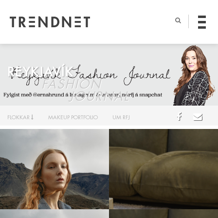
REYKJAVÍK
FASHION
JOURNAL
FLOKKAR
MAKEUP PORTFOLIO
UM RFJ