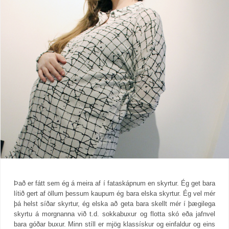
Það er fátt sem ég á meira af í fataskápnum en skyrtur. Ég get bara
lítið gert af öllum þessum kaupum ég bara elska skyrtur. Ég vel mér
þá helst síðar skyrtur, ég elska að geta bara skellt mér í þægilega
skyrtu á morgnanna við t.d. sokkabuxur og flotta skó eða jafnvel
bara góðar buxur. Minn stíll er mjög klassískur og einfaldur og eins