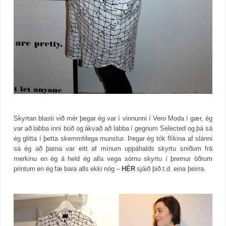
Skyrtan blasti við mér þegar ég var í vinnunni í Vero Moda í gær, ég
var að labba inní búð og ákvað að labba í gegnum Selected og þá sá
ég glitta í þetta skemmtilega munstur. Þegar ég tók flíkina af slánni
sá ég að þarna var eitt af mínum uppáhalds skyrtu sniðum frá
merkinu en ég á held ég alla vega sömu skyrtu í þremur öðrum
printum en ég fæ bara alls ekki nóg –
HÉR
sjáið þið t.d. eina þeirra.