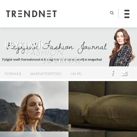
REYKJAVÍK
FASHION
JOURNAL
FLOKKAR
MAKEUP PORTFOLIO
UM RFJ