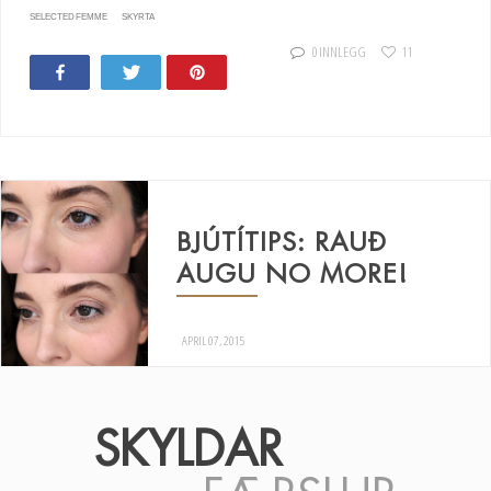
SELECTED FEMME
SKYRTA
0 INNLEGG
11
Share
Tweet
Pin
12
BJÚTÍTIPS: RAUÐ
AUGU NO MORE!
APRIL 07, 2015
SKYLDAR