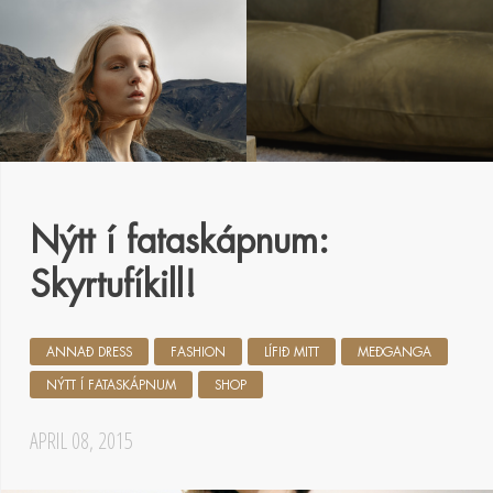
Nýtt í fataskápnum:
Skyrtufíkill!
ANNAÐ DRESS
FASHION
LÍFIÐ MITT
MEÐGANGA
NÝTT Í FATASKÁPNUM
SHOP
APRIL 08, 2015