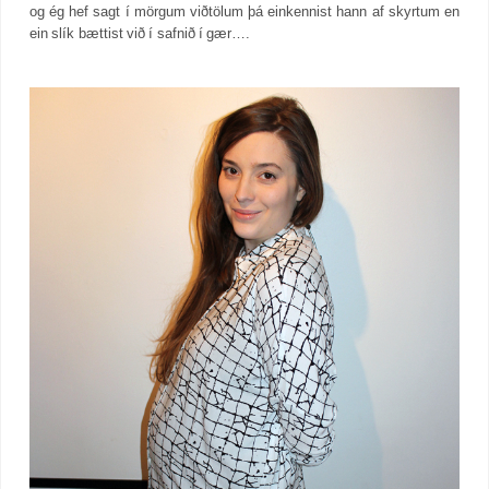
og ég hef sagt í mörgum viðtölum þá einkennist hann af skyrtum en
ein slík bættist við í safnið í gær….