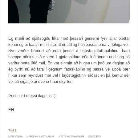
Ég mæli að sjálfsögðu líka með þessari gersemi fyrir allar óléttar
konur ég er bara í minni stærð nr. 38 og hún passar bara virkilega vel.
Svo verður frábært að nota þessa á brjóstagjafatímabilinu, bara
hneppa aðeins niður vera í gjafahaldara eða kjól innan undir og þá
verður þetta lítið mál. Ég var einmitt að hugsa um það um daginn að
ég þyrfti nú að fara í gegnum fataskápinn og passa vel uppá þær
flíkur sem reyndust mér vel í brjóstagjöfinni síðast en þá kemur sér
vel að eiga fjórar svona fínar skyrtur!
Þessi er í dressi dagsins :)
EH
MEÐGANGA
MEÐGÖNGUFATNAÐUR
NÝTT Í FATASKÁPNUM
SELECTED