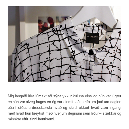
Mig langaði líka lúmskt að sýna ykkur kúluna eins og hún var í gær
en hún var alveg huges en ég var einmitt að skrifa um það um daginn
eða í síðustu dressfærslu hvað ég skildi ekkert hvað væri í gangi
með hvað hún breytist með hverjum deginum sem líður – stækkar og
minnkar eftir sinni hentisemi.