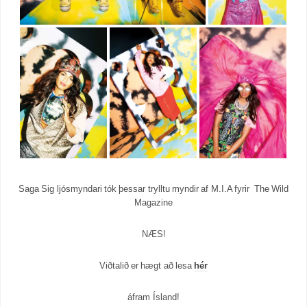
Saga Sig ljósmyndari tók þessar trylltu myndir af M.I.A fyrir The Wild
Magazine
NÆS!
Viðtalið er hægt að lesa
hér
áfram Ísland!