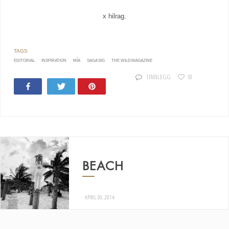
x hilrag.
EDITORIAL
INSPIRATION
MÍA
SAGA SIG
THE WILD MAGAZINE
1 INNLEGG
10
Share
Tweet
Pin
31
BEACH
APRIL 30, 2014