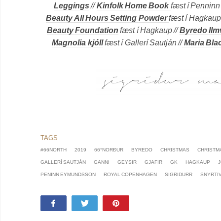
Leggings
//
Kinfolk Home Book
fæst í Pennin
Beauty All Hours Setting Powder
fæst í Hagkaup 
Beauty Foundation
fæst í Hagkaup //
Byredo Ilm
Magnolia kjóll
fæst í Gallerí Sautján //
Maria Blac
#66NORTH
2019
66°NORÐUR
BYREDO
CHRISTMAS
CHRISTM
GALLERÍ SAUTJÁN
GANNI
GEYSIR
GJAFIR
GK
HAGKAUP
PENINN EYMUNDSSON
ROYAL COPENHAGEN
SIGRIDURR
SNYRTI
Share
Tweet
Pin