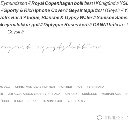
n Eymundsson //
Royal Copenhagen bolli
fæst í Kúnígúnd //
YS
//
Sporty & Rich Iphone Cover
//
Geysir teppi
fæst í Geysir //
Y
vötn: Bal d’Afrique, Blanche & Gypsy Water
//
Samsoe Sams
k eyrnalokkur gull
//
Diptyque Roses kerti
//
GANNI húfa
fæst 
Geysir //
AS 2019
CHRISTMAS IDEAS FOR HER
FOR HER
FÖT
FYRIR HANA
JÓL
JÓLAGJAFAHUGMYNDIR FYRIR HANA
KINFOLK
KÚNÍGÚND
MARIA BLACK
N
VÖRUR
TERMA
TÍSKA
TRENDNET JÓL
YSL BEAUTY
0 INNLEGG