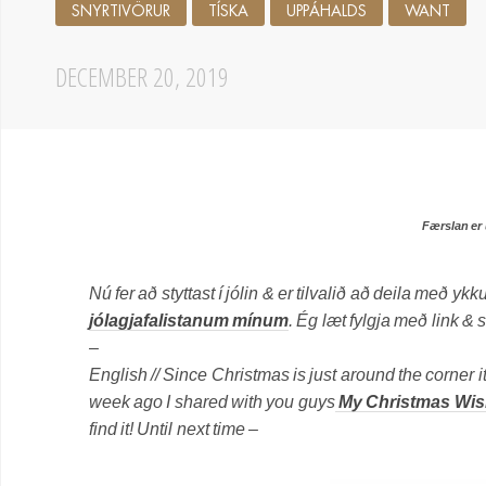
SNYRTIVÖRUR
TÍSKA
UPPÁHALDS
WANT
DECEMBER 20, 2019
Færslan er
Nú fer að styttast í jólin & er tilvalið að deila með ykk
jólagjafalistanum mínum
. Ég læt fylgja með link &
–
English // Since Christmas is just around the corner i
week ago I shared with you guys
My Christmas Wish
find it! Until next time –