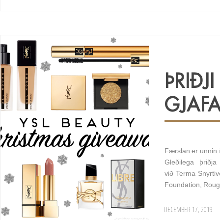
ÞRIÐJ
GJAFA
Færslan er unnin 
Gleðilega þriðj
við Terma Snyrti
Foundation, Rouge
DECEMBER 17, 2019