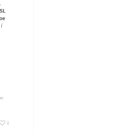
L
SL
oe
í
TC
4