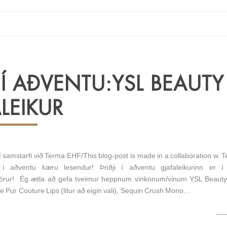
I Í AÐVENTU:YSL BEAUTY
LEIKUR
í samstarfi við Terma EHF/This blog-post is made in a collaboration w. 
a í aðventu kæru lesendur! Þriðji í aðventu gjafaleikurinn er í 
vörur! Ég ætla að gefa tveimur heppnum vinkonum/vinum YSL Beauty
 Pur Couture Lips (litur að eigin vali), Sequin Crush Mono…