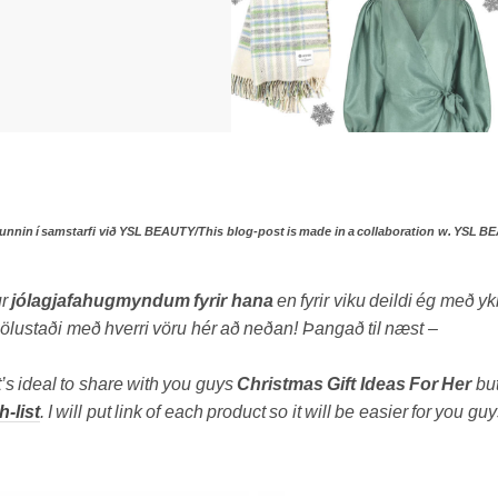
 unnin í samstarfi við YSL BEAUTY/This blog-post is made in a collaboration w. YSL B
ur
jólagjafahugmyndum fyrir hana
en fyrir viku deildi ég með yk
 sölustaði með hverri vöru hér að neðan! Þangað til næst –
t’s ideal to share with you guys
Christmas Gift Ideas For Her
but
-list
. I will put link of each product so it will be easier for you guy