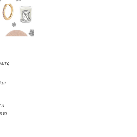
EAUTY,
kur
 a
s to