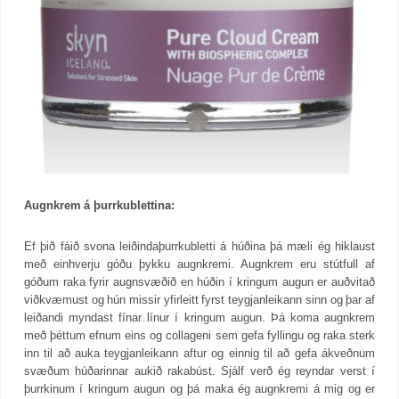
Augnkrem á þurrkublettina:
Ef þið fáið svona leiðindaþurrkubletti á húðina þá mæli ég hiklaust
með einhverju góðu þykku augnkremi. Augnkrem eru stútfull af
góðum raka fyrir augnsvæðið en húðin í kringum augun er auðvitað
viðkvæmust og hún missir yfirleitt fyrst teygjanleikann sinn og þar af
leiðandi myndast fínar línur í kringum augun. Þá koma augnkrem
með þéttum efnum eins og collageni sem gefa fyllingu og raka sterk
inn til að auka teygjanleikann aftur og einnig til að gefa ákveðnum
svæðum húðarinnar aukið rakabúst. Sjálf verð ég reyndar verst í
þurrkinum í kringum augun og þá maka ég augnkremi á mig og er