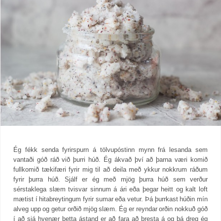
Ég fékk senda fyrirspurn á tölvupóstinn mynn frá lesanda sem
vantaði góð ráð við þurri húð. Ég ákvað því að þarna væri komið
fullkomið tækifæri fyrir mig til að deila með ykkur nokkrum ráðum
fyrir þurra húð. Sjálf er ég með mjög þurra húð sem verður
sérstaklega slæm tvisvar sinnum á ári eða þegar heitt og kalt loft
mætist í hitabreytingum fyrir sumar eða vetur. Þá þurrkast húðin mín
alveg upp og getur orðið mjög slæm. Ég er reyndar orðin nokkuð góð
í að sjá hvenær þetta ástand er að fara að bresta á og þá dreg ég