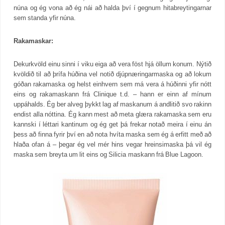
núna og ég vona að ég nái að halda því í gegnum hitabreytingarnar
sem standa yfir núna.
Rakamaskar:
Dekurkvöld einu sinni í viku eiga að vera föst hjá öllum konum. Nýtið
kvöldið til að þrífa húðina vel notið djúpnæringarmaska og að lokum
góðan rakamaska og helst einhvern sem má vera á húðinni yfir nótt
eins og rakamaskann frá Clinique t.d. – hann er einn af mínum
uppáhalds. Ég ber alveg þykkt lag af maskanum á andlitið svo rakinn
endist alla nóttina. Ég kann mest að meta glæra rakamaska sem eru
kannski í léttari kantinum og ég get þá frekar notað meira í einu án
þess að finna fyrir því en að nota hvíta maska sem ég á erfitt með að
hlaða ofan á – þegar ég vel mér hins vegar hreinsimaska þá vil ég
maska sem breyta um lit eins og Silicia maskann frá Blue Lagoon.