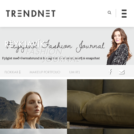
REYKJAVÍK
FASHION
JOURNAL
FLOKKAR
MAKEUP PORTFOLIO
UM RFJ