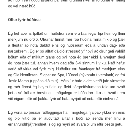
að húðin sé í góðu ástandi þar sem grunnur hverrar förðunar er falleg
og vel nærð húð.
Olíur fyrir húðina:
Ég hef aðeins fjallað um húðolíur sem eru fáanlegar hjá fleiri og fleiri
merkjum nú orðið. Olíurnar finnst mér róa húðina mína mikið og þær
á flestar að nota dáldið eins og húðserum eða á undan dag- eða
næturkremi. Ég er þó alltaf dáldið stressuð yfir því að olíur geti valdið
bólum eða of miklum glans og því nota ég þær ekki á hverjum degi
ég nota þær t.d. annan hvern dag eða 3-4 sinnum í viku. Það hefur
verið að virka vel fyrir mig. Húðolíur eru fáanlegar frá merkjum eins
og Ole Henriksen, Signature Spa, L’Oreal (nýkomin í verslanir) og frá
Josie Maran (uppáhaldið mitt). Hárolíur hafa aldrei verið jafn vinsælar
og mér finnst ég heyra fleiri og fleiri hárgreiðslumenn tala um hvað
þetta sé frábær breyting – mögulega er húðolían líka eitthvað sem
við eigum eftir að þakka fyrir að hafa byrjað að nota eftir einhver ár.
Ég vona að þessar ráðleggingar hafi mögulega hjálpað ykkur en eins
og þið vitið þá er auðvitað alltaf í boði að senda mér línu á
ernahrund(hjá)trendnet.is og ég reyni að svara öllum eftir bestu getu.