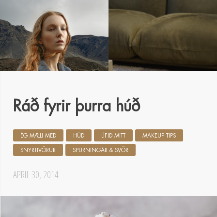
Ráð fyrir þurra húð
ÉG MÆLI MEÐ
HÚÐ
LÍFIÐ MITT
MAKEUP TIPS
SNYRTIVÖRUR
SPURNINGAR & SVÖR
APRIL 30, 2014