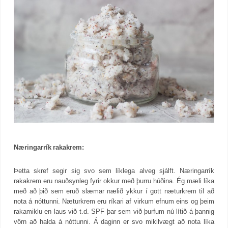
Næringarrík rakakrem:
Þetta skref segir sig svo sem líklega alveg sjálft. Næringarrík
rakakrem eru nauðsynleg fyrir okkur með þurru húðina. Ég mæli líka
með að þið sem eruð slæmar nælið ykkur í gott næturkrem til að
nota á nóttunni. Næturkrem eru ríkari af virkum efnum eins og þeim
rakamiklu en laus við t.d. SPF þar sem við þurfum nú lítið á þannig
vörn að halda á nóttunni. Á daginn er svo mikilvægt að nota líka