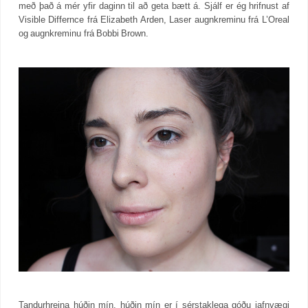
með það á mér yfir daginn til að geta bætt á. Sjálf er ég hrifnust af
Visible Differnce frá Elizabeth Arden, Laser augnkreminu frá L’Oreal
og augnkreminu frá Bobbi Brown.
Tandurhreina húðin mín, húðin mín er í sérstaklega góðu jafnvægi