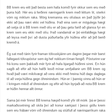
BB krem eru eitt það besta sem hafa komið fyrir okkur sem eru með
þurra húð. Hér eru á ferðinni næringarrík krem með léttum lit, sterkri
vörn og miklum raka. Mörg kremanna eru olíulaus en það þýðir þó
ekki að þau næri ekki vel húðina. Það eina sem er mögulega hægt
að setja út á BB krem með olíu er að þau geta farið að glansa fyr en
krem sem eru ekki með olíu. Það vandamál er þó einfaldlega hægt
að leysa með því að dusta púðurfarða yfir húðina eftir að þið berið
kremið á.
Ég sat með tárin fyrir framan tölvuskjáinn um daginn þegar mér barst
fallegasti tölvupóstur sem ég hef nokkurn tíman fengið. Pósturinn var
frá konu sem þakkaði mér fyrir að hafa bjargað húðinni sinni. En hún
sagði að eftir að hún hafði lesið mínar umfjallanir um BB krem og
hvað það væri mikilvægt að vera ekki með hreina húð dags daglega
til að verja húðina gegn óhreinindum. Hún er í þannig vinnu að hún er
í kringum mikið af óhreindum og eftir að hún byrjaði að nota BB krem
er húðin hennar allt önnur.
Sama þó mér finnst BB krema hæpið komið yfir öll mörk þá er þessi
markaðssetning að skila því að konur sækjast í þessi góðu krem
sem eru frábær vörn við óhreindum og stútfull af næringarríkum raka