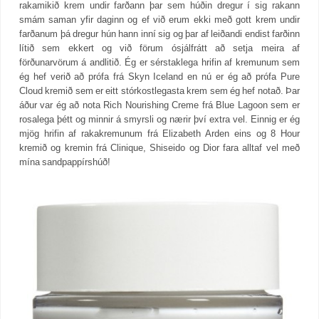
rakamikið krem undir farðann þar sem húðin dregur í sig rakann
smám saman yfir daginn og ef við erum ekki með gott krem undir
farðanum þá dregur hún hann inní sig og þar af leiðandi endist farðinn
lítið sem ekkert og við förum ósjálfrátt að setja meira af
förðunarvörum á andlitið. Ég er sérstaklega hrifin af kremunum sem
ég hef verið að prófa frá Skyn Iceland en nú er ég að prófa Pure
Cloud kremið sem er eitt stórkostlegasta krem sem ég hef notað. Þar
áður var ég að nota Rich Nourishing Creme frá Blue Lagoon sem er
rosalega þétt og minnir á smyrsli og nærir því extra vel. Einnig er ég
mjög hrifin af rakakremunum frá Elizabeth Arden eins og 8 Hour
kremið og kremin frá Clinique, Shiseido og Dior fara alltaf vel með
mína sandpappírshúð!