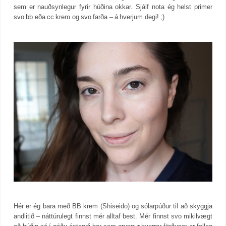
sem er nauðsynlegur fyrir húðina okkar. Sjálf nota ég helst primer
svo bb eða cc krem og svo farða – á hverjum degi! ;)
Hér er ég bara með BB krem (Shiseido) og sólarpúður til að skyggja
andlitið – náttúrulegt finnst mér alltaf best. Mér finnst svo mikilvægt