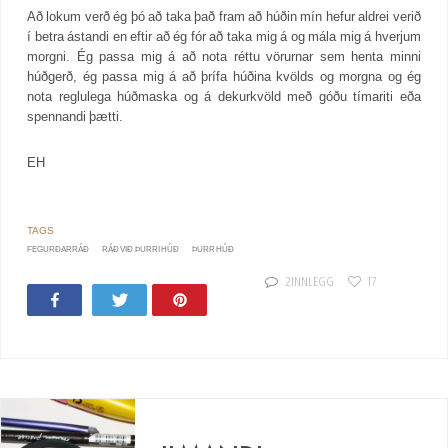
Að lokum verð ég þó að taka það fram að húðin mín hefur aldrei verið
í betra ástandi en eftir að ég fór að taka mig á og mála mig á hverjum
morgni. Ég passa mig á að nota réttu vörurnar sem henta minni
húðgerð, ég passa mig á að þrífa húðina kvölds og morgna og ég
nota reglulega húðmaska og á dekurkvöld með góðu tímariti eða
spennandi þætti.
EH
FEGURÐARRÁÐ
RÁÐ VIÐ ÞURRI HÚÐ
ÞURR HÚÐ
2 INNLEGG
17
Share
Tweet
Pin
34