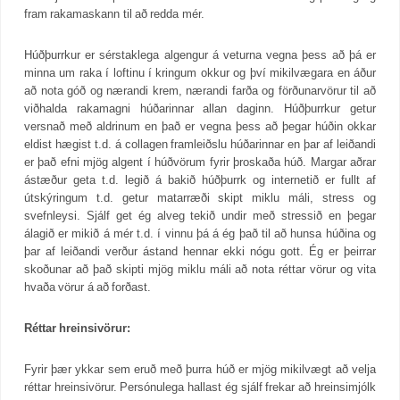
fram rakamaskann til að redda mér.
Húðþurrkur er sérstaklega algengur á veturna vegna þess að þá er
minna um raka í loftinu í kringum okkur og því mikilvægara en áður
að nota góð og nærandi krem, nærandi farða og förðunarvörur til að
viðhalda rakamagni húðarinnar allan daginn. Húðþurrkur getur
versnað með aldrinum en það er vegna þess að þegar húðin okkar
eldist hægist t.d. á collagen framleiðslu húðarinnar en þar af leiðandi
er það efni mjög algent í húðvörum fyrir þroskaða húð. Margar aðrar
ástæður geta t.d. legið á bakið húðþurrk og internetið er fullt af
útskýringum t.d. getur matarræði skipt miklu máli, stress og
svefnleysi. Sjálf get ég alveg tekið undir með stressið en þegar
álagið er mikið á mér t.d. í vinnu þá á ég það til að hunsa húðina og
þar af leiðandi verður ástand hennar ekki nógu gott. Ég er þeirrar
skoðunar að það skipti mjög miklu máli að nota réttar vörur og vita
hvaða vörur á að forðast.
Réttar hreinsivörur:
Fyrir þær ykkar sem eruð með þurra húð er mjög mikilvægt að velja
réttar hreinsivörur. Persónulega hallast ég sjálf frekar að hreinsimjólk