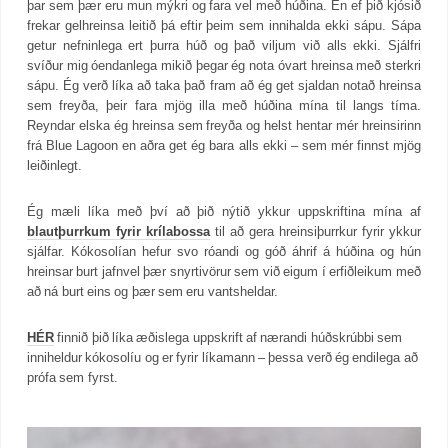
þar sem þær eru mun mýkri og fara vel með húðina. En ef þið kjósið
frekar gelhreinsa leitið þá eftir þeim sem innihalda ekki sápu. Sápa
getur nefninlega ert þurra húð og það viljum við alls ekki. Sjálfri
svíður mig óendanlega mikið þegar ég nota óvart hreinsa með sterkri
sápu. Ég verð líka að taka það fram að ég get sjaldan notað hreinsa
sem freyða, þeir fara mjög illa með húðina mína til langs tíma.
Reyndar elska ég hreinsa sem freyða og helst hentar mér hreinsirinn
frá Blue Lagoon en aðra get ég bara alls ekki – sem mér finnst mjög
leiðinlegt.
Ég mæli líka með því að þið nýtið ykkur uppskriftina mína af
blautþurrkum fyrir krílabossa
til að gera hreinsiþurrkur fyrir ykkur
sjálfar. Kókosolían hefur svo róandi og góð áhrif á húðina og hún
hreinsar burt jafnvel þær snyrtivörur sem við eigum í erfiðleikum með
að ná burt eins og þær sem eru vantsheldar.
HÉR
finnið þið líka æðislega uppskrift af nærandi húðskrúbbi sem
inniheldur kókosolíu og er fyrir líkamann – þessa verð ég endilega að
prófa sem fyrst.