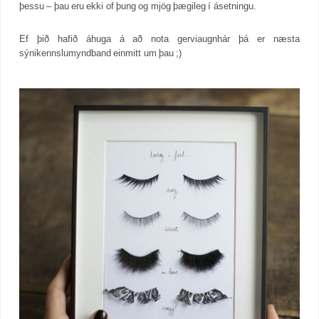
þessu – þau eru ekki of þung og mjög þægileg í ásetningu.
Ef þið hafið áhuga á að nota gerviaugnhár þá er næsta
sýnikennslumyndband einmitt um þau ;)