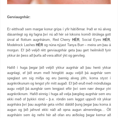
Gerviaugnhár:
Er eitthvað sem margar konur grípa í yfir hátíðirnar. Það er nú alveg
dásamlegt og ég fagna því nú að hér sé loksins komið ótrúlega gott
úrval af flottum augnhárum, Red Cherry
HÉR
, Social Eyes
HÉR
,
Modelrock Lashes
HÉR
og núna nýjast Tanya Burr – meira um þau á
morgun. Ef þið veljið rétt gerviaugnhár geta þau gert heilmikið fyrir
ykkur án þess að þurfa að vera alltof ýkt og gervileg.
Hafið í huga þegar þið veljið ykkur augnhár að þau henti ykkar
augnlagi, ef þið erum með hringlótt augu veljið þá augnhár sem
speglast um sig miðja og eru þannig alveg jöfn, koma styst í
augnkrókunum og lengst yfir mitt augað. Ef þið eruð með möndlulaga
augu veljið þá aunghár sem lengjast eftir því sem nær dregur ytri
augnkróknum. Hafið einnig í huga að velja þægileg augnhár sem eru
ekki með of þykkri rönd – þ.e. röndin sem leggst uppvið rót ykkar
augnhára því þau augnhár geta virðst dáldið þung þegar þau koma á
augun og þið jafnvel ekki náð að opna augun almennilega… Öll
augnhárin sem ég nefni hér að ofan eru æðisleg þegar kemur að