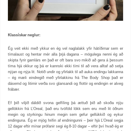
Klassískar neglur:
Ég veit ekki með ykkur en ég vel naglalakk yfir hátíðirnar sem er
tímalaust og hentar mér alla þrjá dagana – mögulega nenni ég að
skipta fyrir gamlárs en það er oft bara svo mikið að gera á þessum
tíma hjá okkur og þá er kannski ekki tími til að vera alltaf að setja
nýjan og nýja lit. Notið undir og yfirlakk til að auka endingu lakkanna
– ég mæli eindregið með yfirlakkinu frá The Body Shop það er
dásemd og litirnir verða svo glansandi og flottir og endingin er alveg
frábær.
Ef þið viljið dáldið svona gelfíling þá ættuð þið að skoða nýju
gellökkin frá L’Oreal, það eru tvöföld lökk sem eru með lit öðrum
megin og styrkingu hinum megin sem gefur gellúkkið og eykur
endinguna. Ég er mjög hrifin af endningunni – þeir hjá L’Oreal segja
12 dagar eftir mínar prófanir segi ég 8-10 dagar – eftir því hvað ég er