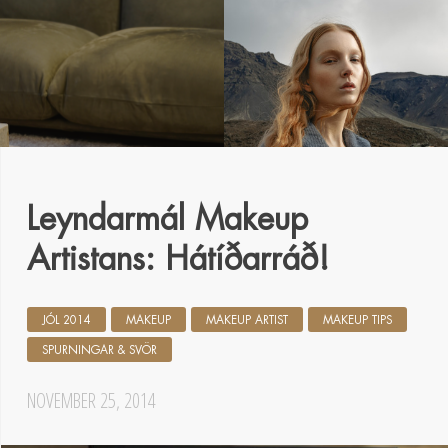
Leyndarmál Makeup
Artistans: Hátíðarráð!
JÓL 2014
MAKEUP
MAKEUP ARTIST
MAKEUP TIPS
SPURNINGAR & SVÖR
NOVEMBER 25, 2014