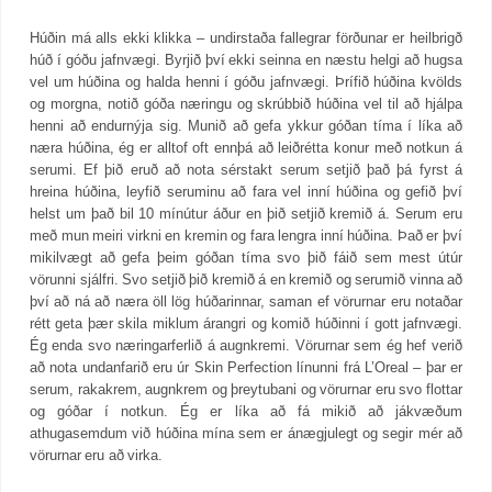
Húðin má alls ekki klikka – undirstaða fallegrar förðunar er heilbrigð
húð í góðu jafnvægi. Byrjið því ekki seinna en næstu helgi að hugsa
vel um húðina og halda henni í góðu jafnvægi. Þrífið húðina kvölds
og morgna, notið góða næringu og skrúbbið húðina vel til að hjálpa
henni að endurnýja sig. Munið að gefa ykkur góðan tíma í líka að
næra húðina, ég er alltof oft ennþá að leiðrétta konur með notkun á
serumi. Ef þið eruð að nota sérstakt serum setjið það þá fyrst á
hreina húðina, leyfið seruminu að fara vel inní húðina og gefið því
helst um það bil 10 mínútur áður en þið setjið kremið á. Serum eru
með mun meiri virkni en kremin og fara lengra inní húðina. Það er því
mikilvægt að gefa þeim góðan tíma svo þið fáið sem mest útúr
vörunni sjálfri. Svo setjið þið kremið á en kremið og serumið vinna að
því að ná að næra öll lög húðarinnar, saman ef vörurnar eru notaðar
rétt geta þær skila miklum árangri og komið húðinni í gott jafnvægi.
Ég enda svo næringarferlið á augnkremi. Vörurnar sem ég hef verið
að nota undanfarið eru úr Skin Perfection línunni frá L’Oreal – þar er
serum, rakakrem, augnkrem og þreytubani og vörurnar eru svo flottar
og góðar í notkun. Ég er líka að fá mikið að jákvæðum
athugasemdum við húðina mína sem er ánægjulegt og segir mér að
vörurnar eru að virka.