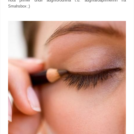
nota primer undir augnförðunina t.d. augnfarðaprimerinn frá
Smahsbox ;)