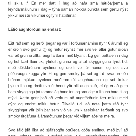
til skila :* En mér datt í hug að hafa smá hátíðarþema á
leyndarmálunum í dag – týna saman nokkra punkta sem gætu nýst
ykkur næstu vikurnar og fyrir hátíðirnar.
Látið augnförðunina endast:
Eitt ráð sem ég lærði þegar ég var í förðunarnáminu (fyrir 6 árum!! ég
er orðin svo gömul ;)) og hefur reynst mér svo vel allar götur síðan
var að grunna alltaf augnfarðanir með blýanti. Ég geri þetta enn í dag
og hef lært fleiri tix, yfirleitt grunna ég alltaf skygginguna fyrst t.d.
með dökkbrúnum eyeliner og dreifi vel úr honum og set svo
púðuraugnskugga yfir. Ef ég geri smoky þá set ég t.d. svartan eða
brúnan mjúkan eyeliner meðfram rót augnháranna og set frekar
þykka línu og dreifi svo úr henni yfir allt augnlokið, ef ég er að gera
bara skyggingu þá ramma ég hana inn og smudge-a línuna bara til og
mýki. Þetta gerir það að verkum að augnförðunin fær miklu meiri
dýpt og endist miklu betur. Tilvalið t.d. að nota þetta ráð fyrir
skyggingar yfir jólin þar sem við veljum klassískari farðanir og svo
smoky útgáfuna á áramótunum þegar við viljum aðeins meira.
Svo fáið þið líka að sjálfsögðu ótrúlega góða endingu með því að