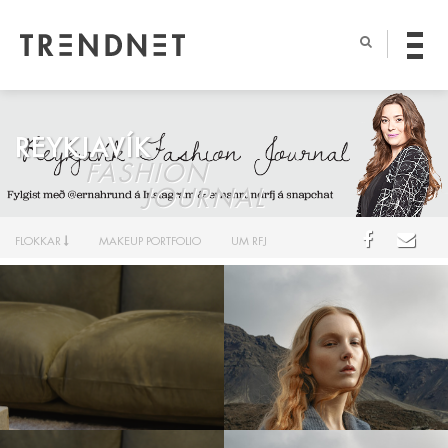
REYKJAVÍK
FASHION
JOURNAL
FLOKKAR
MAKEUP PORTFOLIO
UM RFJ