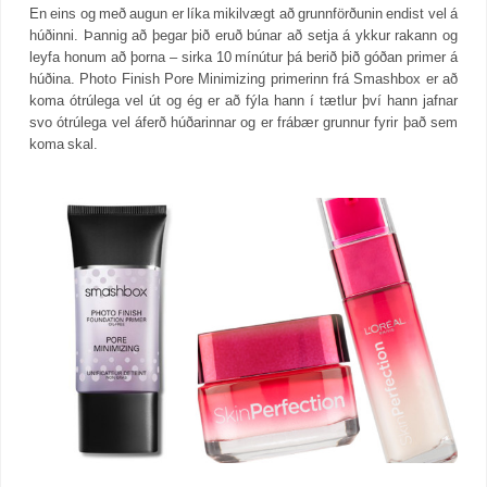
En eins og með augun er líka mikilvægt að grunnförðunin endist vel á
húðinni. Þannig að þegar þið eruð búnar að setja á ykkur rakann og
leyfa honum að þorna – sirka 10 mínútur þá berið þið góðan primer á
húðina. Photo Finish Pore Minimizing primerinn frá Smashbox er að
koma ótrúlega vel út og ég er að fýla hann í tætlur því hann jafnar
svo ótrúlega vel áferð húðarinnar og er frábær grunnur fyrir það sem
koma skal.