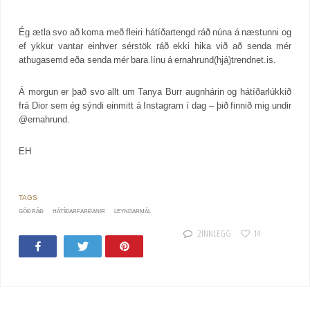
Ég ætla svo að koma með fleiri hátíðartengd ráð núna á næstunni og
ef ykkur vantar einhver sérstök ráð ekki hika við að senda mér
athugasemd eða senda mér bara línu á ernahrund(hjá)trendnet.is.
Á morgun er það svo allt um Tanya Burr augnhárin og hátíðarlúkkið
frá Dior sem ég sýndi einmitt á Instagram í dag – þið finnið mig undir
@ernahrund.
EH
GÓÐ RÁÐ
HÁTÍÐARFARÐANIR
LEYNDARMÁL
2 INNLEGG
14
Share
Tweet
Pin
32