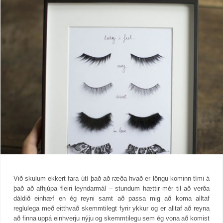
Við skulum ekkert fara útí það að ræða hvað er löngu kominn tími á
það að afhjúpa fleiri leyndarmál – stundum hættir mér til að verða
dáldið einhæf en ég reyni samt að passa mig að koma alltaf
reglulega með eitthvað skemmtilegt fyrir ykkur og er alltaf að reyna
að finna uppá einhverju nýju og skemmtilegu sem ég vona að komist