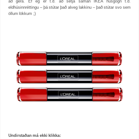
að gera. Ef ég er t.d. að setja saman IKEA húsgögn t.d.
eldhúsinnréttingu – þá stútar það alveg lakkinu – það stútar svo sem
öllum lökkum ;)
Undirstaðan má ekki klikka: