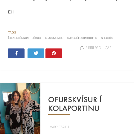
EH
ÍSLENSK HÖNNUN
JÖKULL
KRAUM JUNIOR
MARGRÉT GUÐNADÓTTIR
SPILADÓS
3 INNLEGG
9
Share
Tweet
Pin
22
OFURSKVÍSUR Í
KOLAPORTINU
MARCH 07, 2014