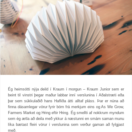
Ég heimsótti nýja deild í Kraum í morgun – Kraum Junior sem er
beint til vinstri þegar maður labbar inní verslunina í Aðalstræti eða
þar sem súkkulaðið hans Hafliða átti alltaf pláss. Þar er núna að
finna dásamlegar vörur fyrir börn frá merkjum eins og As We Grow,
Farmers Market og Hring eftir Hring. Ég smellti af nokkrum myndum
sem ég ætla að deila með ykkur á næstunni en smám saman munu
líka bætast fleiri vörur í verslunina sem verður gaman að fylgjast
með.