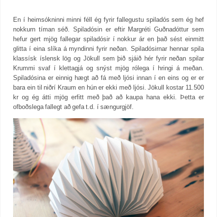
En í heimsókninni minni féll ég fyrir fallegustu spiladós sem ég hef
nokkurn tíman séð. Spiladósin er eftir Margréti Guðnadóttur sem
hefur gert mjög fallegar spiladósir í nokkur ár en það sést einmitt
glitta í eina slíka á myndinni fyrir neðan. Spiladósirnar hennar spila
klassísk íslensk lög og Jökull sem þið sjáið hér fyrir neðan spilar
Krummi svaf í klettagjá og snýst mjög rólega í hringi á meðan.
Spiladósina er einnig hægt að fá með ljósi innan í en eins og er er
bara ein til niðrí Kraum en hún er ekki með ljósi. Jökull kostar 11.500
kr og ég átti mjög erfitt með það að kaupa hana ekki. Þetta er
ofboðslega fallegt að gefa t.d. í sængurgjöf.