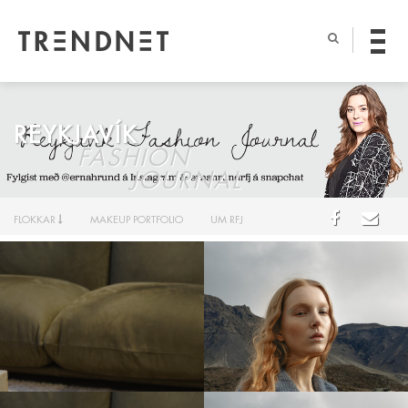
REYKJAVÍK
FASHION
JOURNAL
FLOKKAR
MAKEUP PORTFOLIO
UM RFJ