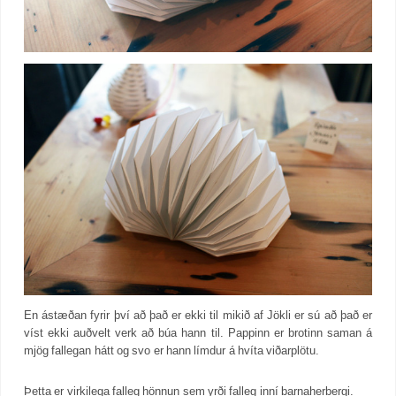
En ástæðan fyrir því að það er ekki til mikið af Jökli er sú að það er
víst ekki auðvelt verk að búa hann til. Pappinn er brotinn saman á
mjög fallegan hátt og svo er hann límdur á hvíta viðarplötu.
Þetta er virkilega falleg hönnun sem yrði falleg inní barnaherbergi.