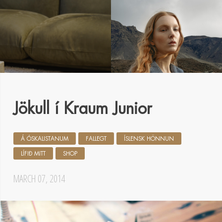
Jökull í Kraum Junior
Á ÓSKALISTANUM
FALLEGT
ÍSLENSK HÖNNUN
LÍFIÐ MITT
SHOP
MARCH 07, 2014