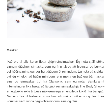
Maskar
Það eru til alls konar flottir djúphreinsimaskar. Ég nota sjálf stöku
sinnum djúphreinsimaska sem ég finn alveg að hreinsar og þurrkar
vel húðina mína og nær burt djúpum óhreinindum. Ég nota þá sjaldan
því ég vil ekki að húðin mín þorni enn meira en það eru þá maskar
eins og leirmaskar t.d. frá Clarisonic sem ég nota. Samkvæmt
internetinu er líka hægt að fá djúphreinsimaska hjá The Body Shop –
en ég þekki ekki til þess nákvæmlega en endilega kíkið líka þangað.
Þar eru líka til frábærar vörur fyrir olíumikla húð eins og Tea Tree
vörurnar sem vinna gegn óhreinindum eins og olíu.