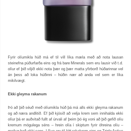
Fyrir olíumikla húð má ef til vill líka mæla með að nota lausan
steinefna púðurfarða eins og frá bare Minerals sem eru lausir við t.d.
olíur ef þið viljið ekki nota þær og þær matta yfirborð húðarinnar vel
án þess að loka húðinni – húðin nær að anda vel sem er líka
mikilvægt.
Ekki gleyma rakanum
Þó að þið séuð með olíumikla húð þá má alls ekki gleyma rakanum
og að næra andlitið. Ef þið kjósið að velja krem sem innihalda ekki
olíur þá er auðvitað fullt af úrvali af þeim þó ég voni að þið gefið olíu
kremum mögulega séns – hrein olía í skiptum fyrir óhreina olíu –
meikar það ekki sens :) Svo eru til létt rakakrem eins og Triple Active