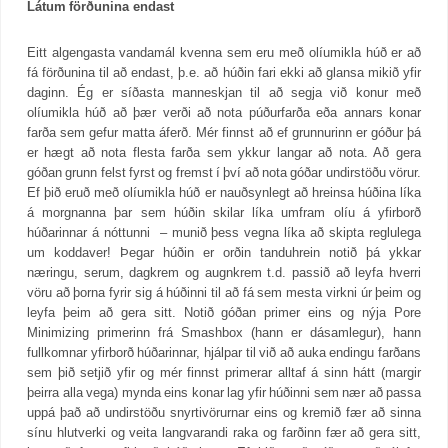
Látum förðunina endast
Eitt algengasta vandamál kvenna sem eru með olíumikla húð er að
fá förðunina til að endast, þ.e. að húðin fari ekki að glansa mikið yfir
daginn. Ég er síðasta manneskjan til að segja við konur með
olíumikla húð að þær verði að nota púðurfarða eða annars konar
farða sem gefur matta áferð. Mér finnst að ef grunnurinn er góður þá
er hægt að nota flesta farða sem ykkur langar að nota. Að gera
góðan grunn felst fyrst og fremst í því að nota góðar undirstöðu vörur.
Ef þið eruð með olíumikla húð er nauðsynlegt að hreinsa húðina líka
á morgnanna þar sem húðin skilar líka umfram olíu á yfirborð
húðarinnar á nóttunni – munið þess vegna líka að skipta reglulega
um koddaver! Þegar húðin er orðin tanduhrein notið þá ykkar
næringu, serum, dagkrem og augnkrem t.d. passið að leyfa hverri
vöru að þorna fyrir sig á húðinni til að fá sem mesta virkni úr þeim og
leyfa þeim að gera sitt. Notið góðan primer eins og nýja Pore
Minimizing primerinn frá Smashbox (hann er dásamlegur), hann
fullkomnar yfirborð húðarinnar, hjálpar til við að auka endingu farðans
sem þið setjið yfir og mér finnst primerar alltaf á sinn hátt (margir
þeirra alla vega) mynda eins konar lag yfir húðinni sem nær að passa
uppá það að undirstöðu snyrtivörurnar eins og kremið fær að sinna
sínu hlutverki og veita langvarandi raka og farðinn fær að gera sitt,