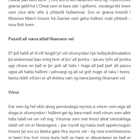
græna gelið frá L’Oreal sem er bara raki í gelformi, rosalega létt krem
sem situr ekki eftir á yfirborði húðarinnar. Svo er græna kremið í
Moisture Match línunni frá Garnier sem gefur húðinni matt yfirborð –
rosa flott krem.
Passið að næra alltaf líkamann vel
Ef þið hafið ef til vill fengið lyf við olíumyndun hjá húðsjúkdómalækni
þá einkennast þau mörg hver af því að þurrka – þá eru lyfin að þurrka
upp olíuna en það er þó gott að hafa í huga að það þarf að passa
uppá að halda húðinni í jafnvægi og að sé gott magn af raka í henni,
besta ráðið við því er að drekka vatn og næra þannig líkamann vel.
Vörur
Þar sem ég hef ekki alveg persónulega reynslu á vörum sem eiga að
draga úr olíumyndun í húðinni get ég bara mælt með vörum sem aðrir
hafa talað vel um við mig. Vörurnar sem mér finnst alltaf sérstaklega
talað vel um er Neutrogena – þar myndi ég mæla með appelsínugulu
línunni þó svo sú bleika gæti líka reynst vel – ég nota kremhreinsinn
úr þeirri línu fyrir mína þurru húð og hann er dásamlegur en það er