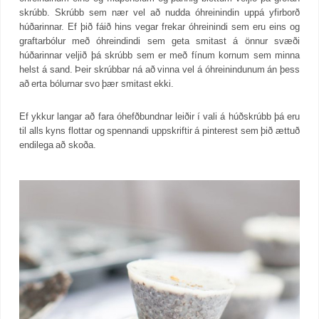
skrúbb. Skrúbb sem nær vel að nudda óhreinindin uppá yfirborð
húðarinnar. Ef þið fáið hins vegar frekar óhreinindi sem eru eins og
graftarbólur með óhreindindi sem geta smitast á önnur svæði
húðarinnar veljið þá skrúbb sem er með fínum kornum sem minna
helst á sand. Þeir skrúbbar ná að vinna vel á óhreinindunum án þess
að erta bólurnar svo þær smitast ekki.
Ef ykkur langar að fara óhefðbundnar leiðir í vali á húðskrúbb þá eru
til alls kyns flottar og spennandi uppskriftir á pinterest sem þið ættuð
endilega að skoða.