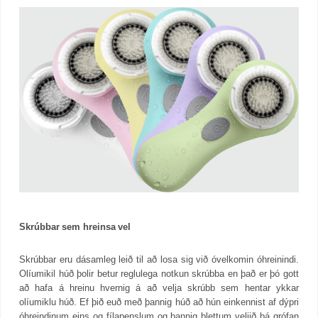
Skrúbbar sem hreinsa vel
Skrúbbar eru dásamleg leið til að losa sig við óvelkomin óhreinindi.
Olíumikil húð þolir betur reglulega notkun skrúbba en það er þó gott
að hafa á hreinu hvernig á að velja skrúbb sem hentar ykkar
olíumiklu húð. Ef þið euð með þannig húð að hún einkennist af dýpri
óhreindinum eins og fílapenslum og þannig blettum veljið þá grófan