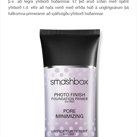
þ.e. að fegra yfirborð húðarinnar. Ef þið eruð síðan með ójafnt
yfirborð t.d. eftir að hafa verið með erfiða húð á unglingsárum þá
fullkomna primerarnir að sjálfsögðu yfirborð húðarinnar.