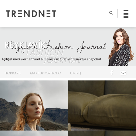
REYKJAVÍK
FASHION
JOURNAL
FLOKKAR
MAKEUP PORTFOLIO
UM RFJ