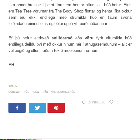
líka annar hreinsir í þeirri línu sem hentar olíumikilli húð betur. Eins
eru Tea Tree vörurnar frá The Body Shop flottar og henta líka okkur
sem eru ekki endilega með olíumikla húð en fáum svona
leiðindaóhreinindi eins og bólur uppá yfirborð húðarinnar.
Ef þú hefur eitthvað
snilldarráð
eða
vöru
fyrir olíumikla húð
endilega deildu því með okkur hinum hér í athugasemdunum – allt er
vel þegið og öllum ráðum tekið með opnum örmum!
EH
GÓÐ RÁÐ
HÚÐ
OLÍA
RÁÐ FYRIR OLÍUMIKLA HÚÐ
27 INNLEGG
15
Share
Tweet
Pin
35