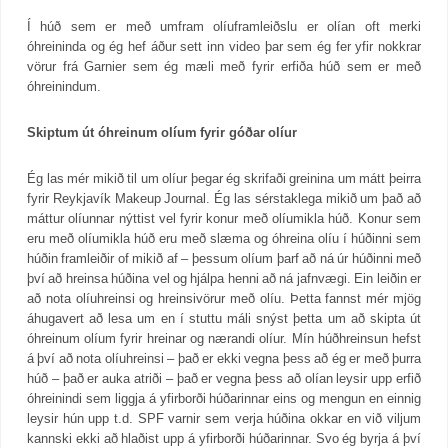
Í húð sem er með umfram olíuframleiðslu er olían oft merki
óhreininda og ég hef áður sett inn video þar sem ég fer yfir nokkrar
vörur frá Garnier sem ég mæli með fyrir erfiða húð sem er með
óhreinindum.
Skiptum út óhreinum olíum fyrir góðar olíur
Ég las mér mikið til um olíur þegar ég skrifaði greinina um mátt þeirra
fyrir Reykjavík Makeup Journal. Ég las sérstaklega mikið um það að
máttur olíunnar nýttist vel fyrir konur með olíumikla húð. Konur sem
eru með olíumikla húð eru með slæma og óhreina olíu í húðinni sem
húðin framleiðir of mikið af – þessum olíum þarf að ná úr húðinni með
því að hreinsa húðina vel og hjálpa henni að ná jafnvægi. Ein leiðin er
að nota olíuhreinsi og hreinsivörur með olíu. Þetta fannst mér mjög
áhugavert að lesa um en í stuttu máli snýst þetta um að skipta út
óhreinum olíum fyrir hreinar og nærandi olíur. Mín húðhreinsun hefst
á því að nota olíuhreinsi – það er ekki vegna þess að ég er með þurra
húð – það er auka atriði – það er vegna þess að olían leysir upp erfið
óhreinindi sem liggja á yfirborði húðarinnar eins og mengun en einnig
leysir hún upp t.d. SPF varnir sem verja húðina okkar en við viljum
kannski ekki að hlaðist upp á yfirborði húðarinnar. Svo ég byrja á því