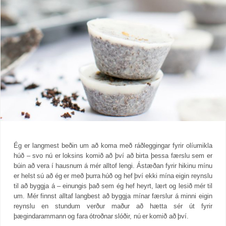
Ég er langmest beðin um að koma með ráðleggingar fyrir olíumikla
húð – svo nú er loksins komið að því að birta þessa færslu sem er
búin að vera í hausnum á mér alltof lengi. Ástæðan fyrir hikinu mínu
er helst sú að ég er með þurra húð og hef því ekki mína eigin reynslu
til að byggja á – einungis það sem ég hef heyrt, lært og lesið mér til
um. Mér finnst alltaf langbest að byggja mínar færslur á minni eigin
reynslu en stundum verður maður að hætta sér út fyrir
þægindarammann og fara ótroðnar slóðir, nú er komið að því.