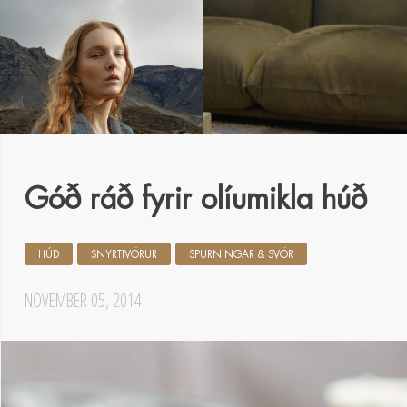
Góð ráð fyrir olíumikla húð
HÚÐ
SNYRTIVÖRUR
SPURNINGAR & SVÖR
NOVEMBER 05, 2014