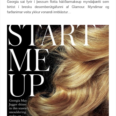
Georgia sat fyrir í þessum flotta hátíðarmakeup myndaþætti sem
birtist í bresku desemberútgáfunni af Glamour. Myndirnar og
farðanirnar veita ykkur vonandi innblástur…