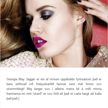
Georgia May Jagger er ein af mínum uppáhalds fyrirsætum það er
bara eitthvað við frekjuskarðið hennar sem mér finnst svo
skemmtilegt! Mig langar svo í aðeins meira bil á milli minna
framtanna en mitt “skarð” er svo lítið að það er varla hægt að kalla
það það;)