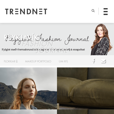
REYKJAVÍK
FASHION
JOURNAL
FLOKKAR
MAKEUP PORTFOLIO
UM RFJ