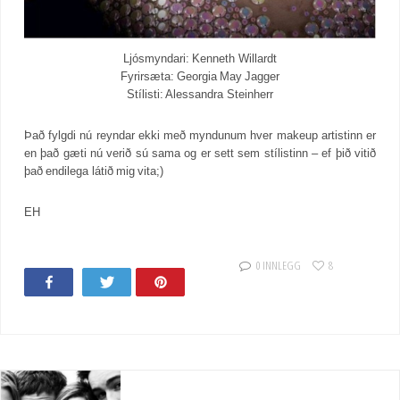
Ljósmyndari: Kenneth Willardt
Fyrirsæta: Georgia May Jagger
Stílisti: Alessandra Steinherr
Það fylgdi nú reyndar ekki með myndunum hver makeup artistinn er
en það gæti nú verið sú sama og er sett sem stílistinn – ef þið vitið
það endilega látið mig vita;)
EH
0 INNLEGG
8
Share
Tweet
Pin