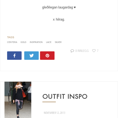
gleðilegan laugardag ♥
x hilrag.
CENTERA
GOLD
INSPIRATION
LACE
SILVER
0 INNLEGG
7
Share
Tweet
Pin
OUTFIT INSPO
NOVEMBER 12, 2013