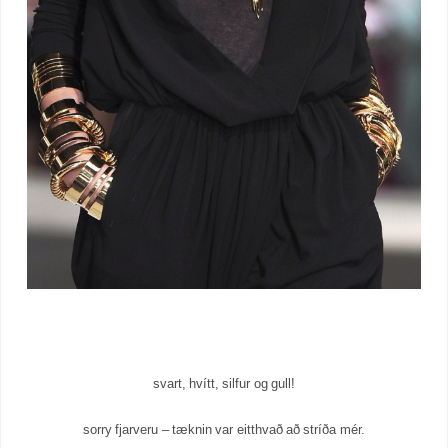
svart, hvítt, silfur og gull!
sorry fjarveru – tæknin var eitthvað að stríða mér.